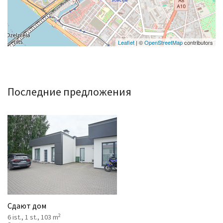
Leaflet
| ©
OpenStreetMap
contributors
Последние предложения
Сдают дом
2
6 ist., 1 st., 103 m