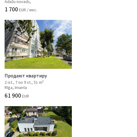
Ādažu novads,
1 700
EUR / мес.
Продают квартиру
2
2 ist., 7 no 9 st., 51 m
Rīga, Imanta
61 900
EUR