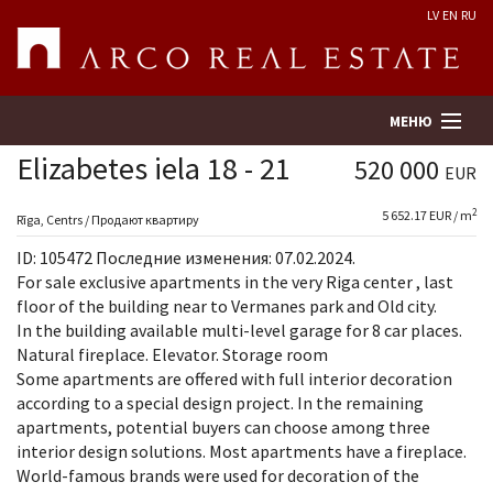
LV
EN
RU
МЕНЮ
Elizabetes iela 18 - 21
520 000
EUR
2
5 652.17 EUR / m
Поиск
Rīga, Centrs / Продают квартиру
ID: 105472 Последние изменения: 07.02.2024.
Оценка недвижимости
For sale exclusive apartments in the very Riga center , last
floor of the building near to Vermanes park and Old city.
In the building available multi-level garage for 8 car places.
Предприятие
Natural fireplace. Elevator. Storage room
Some apartments are offered with full interior decoration
Услуги
according to a special design project. In the remaining
apartments, potential buyers can choose among three
Kонтакты
interior design solutions. Most apartments have a fireplace.
World-famous brands were used for decoration of the