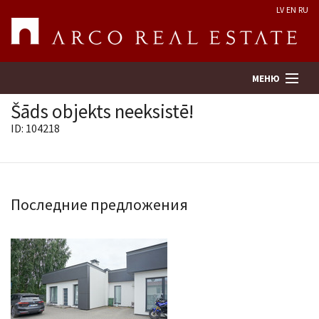
LV
EN
RU
МЕНЮ
Šāds objekts neeksistē!
ID: 104218
Поиск
Оценка недвижимости
Последние предложения
Предприятие
Услуги
Kонтакты