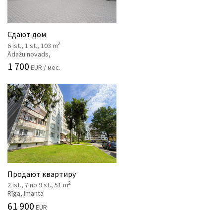
Сдают дом
2
6 ist., 1 st., 103 m
Ādažu novads,
1 700
EUR / мес.
Продают квартиру
2
2 ist., 7 no 9 st., 51 m
Rīga, Imanta
61 900
EUR