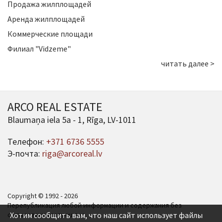
Продажа жилплощадей
Аренда жилплощадей
Коммерческие площади
Филиал "Vidzeme"
читать далее >
ARCO REAL ESTATE
Blaumaņa iela 5a - 1, Rīga, LV-1011
Телефон:
+371 6736 5555
Э-почта:
riga@arcoreal.lv
Copyright © 1992 - 2026
Перепубликация любой информации и содержания без
согласования запрещена.
Хотим сообщить вам, что наш сайт использует файлы