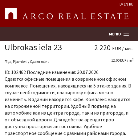
LV
EN
RU
МЕНЮ
Ulbrokas iela 23
2 220
EUR / мес.
2
12.00 EUR / m
Поиск
Rīga, Pļavnieki / Сдают офис
ID: 102462 Последние изменения: 30.07.2026.
Оценка недвижимости
Сдаются офисные помещения в современном офисном
комплексе. Помещения, находящиеся на 5 этаже здания. В
случае необходимости, планировку офиса можно
Предприятие
изменить. В здании находится кафе. Комплекс находится
на огороженной территории. Удобный подъезд на
Услуги
автомобиле как из центра города, так и из пригорода, и
от объездной дороги. Для удобства арендаторов
Kонтакты
доступна просторная автостоянка. Удобное
транспортное сообщение с разными районами города.