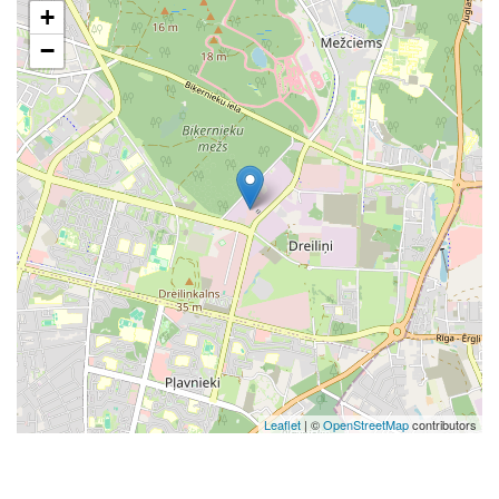
+
−
Leaflet
| ©
OpenStreetMap
contributors