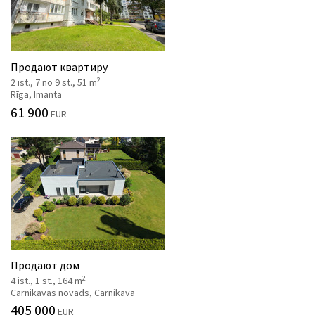
Продают квартиру
2
2 ist., 7 no 9 st., 51 m
Rīga, Imanta
61 900
EUR
Продают дом
2
4 ist., 1 st., 164 m
Carnikavas novads, Carnikava
405 000
EUR