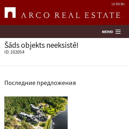
LV
EN
RU
МЕНЮ
Šāds objekts neeksistē!
ID: 102054
Поиск
Оценка недвижимости
Последние предложения
Предприятие
Услуги
Kонтакты