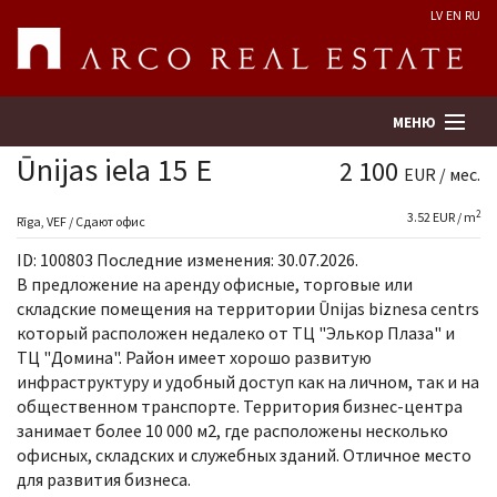
LV
EN
RU
МЕНЮ
Ūnijas iela 15 E
2 100
EUR / мес.
2
3.52 EUR / m
Поиск
Rīga, VEF / Сдают офис
ID: 100803 Последние изменения: 30.07.2026.
Оценка недвижимости
В предложение на аренду офисные, торговые или
складские помещения на территории Ūnijas biznesa centrs
который расположен недалеко от ТЦ "Элькор Плаза" и
Предприятие
ТЦ "Домина". Район имеет хорошо развитую
инфраструктуру и удобный доступ как на личном, так и на
Услуги
общественном транспорте. Территория бизнес-центра
занимает более 10 000 м2, где расположены несколько
Kонтакты
офисных, складских и служебных зданий. Отличное место
для развития бизнеса.