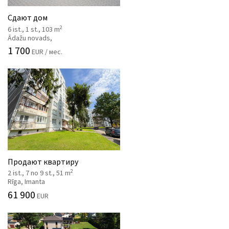
Сдают дом
2
6 ist., 1 st., 103 m
Ādažu novads,
1 700
EUR / мес.
Продают квартиру
2
2 ist., 7 no 9 st., 51 m
Rīga, Imanta
61 900
EUR