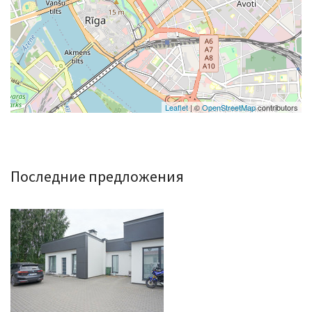
Leaflet
| ©
OpenStreetMap
contributors
Последние предложения