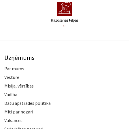
Ražošanas telpas
16
Uzņēmums
Par mums
Vēsture
Misija, vērtības
Vadība
Datu apstrādes politika
Mīti par nozari
Vakances
Sadarbības partneri