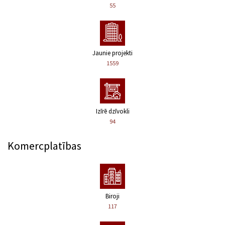
55
Jaunie projekti
1559
Izīrē dzīvokli
94
Komercplatības
Biroji
117