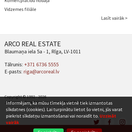
Komercplatību nodaļa
Vidzemes filiāle
Lasīt vairāk >
ARCO REAL ESTATE
Blaumaņa iela 5a - 1, Rīga, LV-1011
Tālrunis:
+371 6736 5555
E-pasts:
riga@arcoreal.lv
Copyright © 1992 - 2026
Jebkuras informācijas un satura pārpublicēšana ir jāsaskaņo.
Informējam, ka mūsu tīmekļa vietnē tiek izmantotas
sīkdatnes (cookies). Lai turpinātu lietot šo vietni, jūs varat
piekrist sīkdatņu izmantošanai vai noraidīt to.
Uzzināt
vairāk