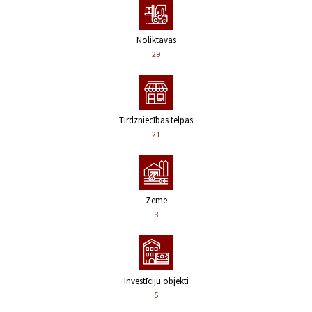
Noliktavas
29
Tirdzniecības telpas
21
Zeme
8
Investīciju objekti
5