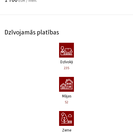
EUR / mēn.
Dzīvojamās platības
Dzīvokļi
235
Mājas
52
Zeme