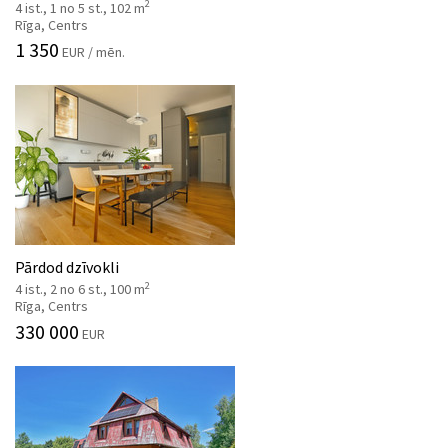
2
4 ist., 1 no 5 st., 102 m
Rīga, Centrs
1 350
EUR / mēn.
Pārdod dzīvokli
2
4 ist., 2 no 6 st., 100 m
Rīga, Centrs
330 000
EUR