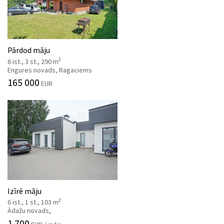
Pārdod māju
2
6 ist., 3 st., 290 m
Engures novads, Ragaciems
165 000
EUR
Izīrē māju
2
6 ist., 1 st., 103 m
Ādažu novads,
1 700