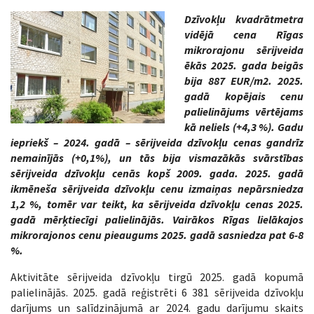
Dzīvokļu kvadrātmetra
vidējā cena Rīgas
mikrorajonu sērijveida
ēkās 2025. gada beigās
bija 887 EUR/m2. 2025.
gadā kopējais cenu
palielinājums vērtējams
kā neliels (+4,3 %). Gadu
iepriekš – 2024. gadā – sērijveida dzīvokļu cenas gandrīz
nemainījās (+0,1%), un tās bija vismazākās svārstības
sērijveida dzīvokļu cenās kopš 2009. gada. 2025. gadā
ikmēneša sērijveida dzīvokļu cenu izmaiņas nepārsniedza
1,2 %, tomēr var teikt, ka sērijveida dzīvokļu cenas 2025.
gadā mērķtiecīgi palielinājās. Vairākos Rīgas lielākajos
mikrorajonos cenu pieaugums 2025. gadā sasniedza pat 6-8
%.
Aktivitāte sērijveida dzīvokļu tirgū 2025. gadā kopumā
palielinājās. 2025. gadā reģistrēti 6 381 sērijveida dzīvokļu
darījums un salīdzinājumā ar 2024. gadu darījumu skaits