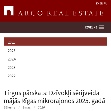
LV
EN
RU
IZVĒLNE
2026
Meklēt īpašumu
2025
2024
Novērtēt īpašumu
2023
Uzņēmums
2022
Pakalpojumi
Tirgus pārskats: Dzīvokļi sērijveida
mājās Rīgas mikrorajonos 2025. gadā
Kontakti
Sākums
Ziņas
2026