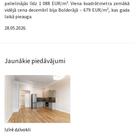
palielinājās līdz 1 088 EUR/m². Viena kvadrātmetra zemākā
vidējā cena decembrī bija Bolderājā – 679 EUR/m², kas gada
laikā pieauga.
28.05.2026.
Jaunākie piedāvājumi
Izīrē dzīvokli