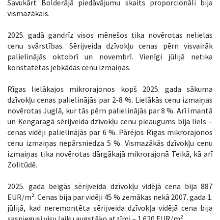
Savukārt Bolderājā piedāvājumu skaits proporcionāli bija
vismazākais.
2025. gadā gandrīz visos mēnešos tika novērotas nelielas
cenu svārstības. Sērijveida dzīvokļu cenas pērn visvairāk
palielinājās oktobrī un novembrī. Vienīgi jūlijā netika
konstatētas jebkādas cenu izmaiņas.
Rīgas lielākajos mikrorajonos kopš 2025. gada sākuma
dzīvokļu cenas palielinājās par 2-8 %. Lielākās cenu izmaiņas
novērotas Juglā, kur tās pērn palielinājās par 8 %. Arī Imantā
un Ķengaragā sērijveida dzīvokļu cenu pieaugums bija liels –
cenas vidēji palielinājās par 6 %. Pārējos Rīgas mikrorajonos
cenu izmaiņas nepārsniedza 5 %. Vismazākās dzīvokļu cenu
izmaiņas tika novērotas dārgākajā mikrorajonā Teikā, kā arī
Zolitūdē.
2025. gada beigās sērijveida dzīvokļu vidējā cena bija 887
EUR/m². Cenas bija par vidēji 45 % zemākas nekā 2007. gada 1.
jūlijā, kad neremontēta sērijveida dzīvokļa vidējā cena bija
sasniegusi visu laiku augstāko atzīmi – 1 620 EUR/m².