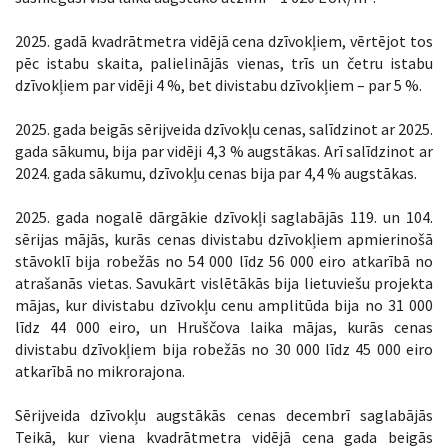
2025. gadā kvadrātmetra vidējā cena dzīvokļiem, vērtējot tos
pēc istabu skaita, palielinājās vienas, trīs un četru istabu
dzīvokļiem par vidēji 4 %, bet divistabu dzīvokļiem – par 5 %.
2025. gada beigās sērijveida dzīvokļu cenas, salīdzinot ar 2025.
gada sākumu, bija par vidēji 4,3 % augstākas. Arī salīdzinot ar
2024. gada sākumu, dzīvokļu cenas bija par 4,4 % augstākas.
2025. gada nogalē dārgākie dzīvokļi saglabājās 119. un 104.
sērijas mājās, kurās cenas divistabu dzīvokļiem apmierinošā
stāvoklī bija robežās no 54 000 līdz 56 000 eiro atkarībā no
atrašanās vietas. Savukārt vislētākās bija lietuviešu projekta
mājas, kur divistabu dzīvokļu cenu amplitūda bija no 31 000
līdz 44 000 eiro, un Hruščova laika mājas, kurās cenas
divistabu dzīvokļiem bija robežās no 30 000 līdz 45 000 eiro
atkarībā no mikrorajona.
Sērijveida dzīvokļu augstākās cenas decembrī saglabājās
Teikā, kur viena kvadrātmetra vidējā cena gada beigās