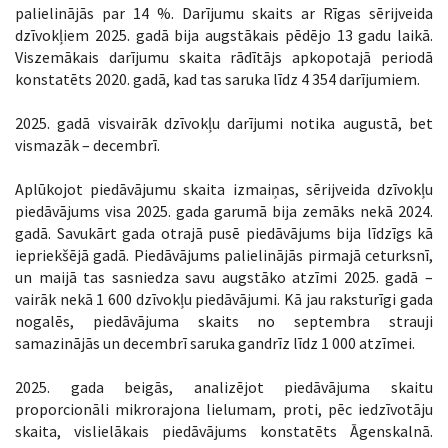
palielinājās par 14 %. Darījumu skaits ar Rīgas sērijveida
dzīvokļiem 2025. gadā bija augstākais pēdējo 13 gadu laikā.
Viszemākais darījumu skaita rādītājs apkopotajā periodā
konstatēts 2020. gadā, kad tas saruka līdz 4 354 darījumiem.
2025. gadā visvairāk dzīvokļu darījumi notika augustā, bet
vismazāk – decembrī.
Aplūkojot piedāvājumu skaita izmaiņas, sērijveida dzīvokļu
piedāvājums visa 2025. gada garumā bija zemāks nekā 2024.
gadā. Savukārt gada otrajā pusē piedāvājums bija līdzīgs kā
iepriekšējā gadā. Piedāvājums palielinājās pirmajā ceturksnī,
un maijā tas sasniedza savu augstāko atzīmi 2025. gadā –
vairāk nekā 1 600 dzīvokļu piedāvājumi. Kā jau raksturīgi gada
nogalēs, piedāvājuma skaits no septembra strauji
samazinājās un decembrī saruka gandrīz līdz 1 000 atzīmei.
2025. gada beigās, analizējot piedāvājuma skaitu
proporcionāli mikrorajona lielumam, proti, pēc iedzīvotāju
skaita, vislielākais piedāvājums konstatēts Āgenskalnā.