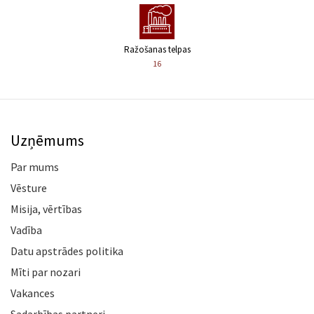
Ražošanas telpas
16
Uzņēmums
Par mums
Vēsture
Misija, vērtības
Vadība
Datu apstrādes politika
Mīti par nozari
Vakances
Sadarbības partneri