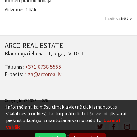
Komercplatību nodaļa
Vidzemes filiāle
Lasīt vairāk >
ARCO REAL ESTATE
Blaumaņa iela 5a - 1, Rīga, LV-1011
Tālrunis:
+371 6736 5555
E-pasts:
riga@arcoreal.lv
Copyright © 1992 - 2026
Jebkuras informācijas un satura pārpublicēšana ir jāsaskaņo.
Informējam, ka mūsu tīmekļa vietnē tiek izmantotas
sīkdatnes (cookies). Lai turpinātu lietot šo vietni, jūs varat
piekrist sīkdatņu izmantošanai vai noraidīt to.
Uzzināt
vairāk