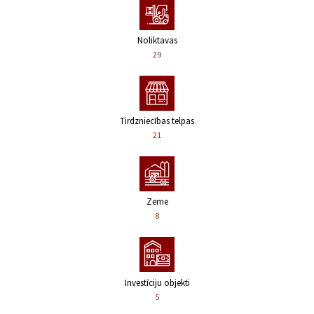
Noliktavas
29
Tirdzniecības telpas
21
Zeme
8
Investīciju objekti
5