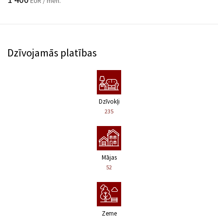
EUR / mēn.
Dzīvojamās platības
Dzīvokļi
235
Mājas
52
Zeme