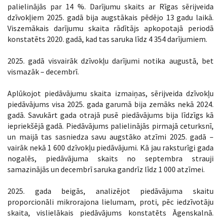
palielinājās par 14 %. Darījumu skaits ar Rīgas sērijveida
dzīvokļiem 2025. gadā bija augstākais pēdējo 13 gadu laikā.
Viszemākais darījumu skaita rādītājs apkopotajā periodā
konstatēts 2020. gadā, kad tas saruka līdz 4 354 darījumiem.
2025. gadā visvairāk dzīvokļu darījumi notika augustā, bet
vismazāk – decembrī.
Aplūkojot piedāvājumu skaita izmaiņas, sērijveida dzīvokļu
piedāvājums visa 2025. gada garumā bija zemāks nekā 2024.
gadā. Savukārt gada otrajā pusē piedāvājums bija līdzīgs kā
iepriekšējā gadā. Piedāvājums palielinājās pirmajā ceturksnī,
un maijā tas sasniedza savu augstāko atzīmi 2025. gadā –
vairāk nekā 1 600 dzīvokļu piedāvājumi. Kā jau raksturīgi gada
nogalēs, piedāvājuma skaits no septembra strauji
samazinājās un decembrī saruka gandrīz līdz 1 000 atzīmei.
2025. gada beigās, analizējot piedāvājuma skaitu
proporcionāli mikrorajona lielumam, proti, pēc iedzīvotāju
skaita, vislielākais piedāvājums konstatēts Āgenskalnā.