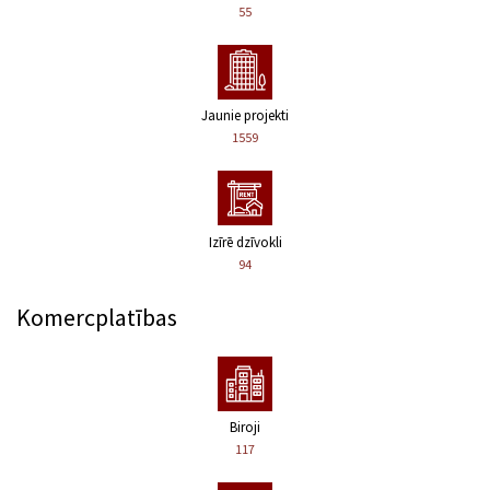
55
Jaunie projekti
1559
Izīrē dzīvokli
94
Komercplatības
Biroji
117