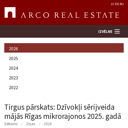
LV
EN
RU
IZVĒLNE
2026
Meklēt īpašumu
2025
2024
Novērtēt īpašumu
2023
Uzņēmums
2022
Pakalpojumi
Tirgus pārskats: Dzīvokļi sērijveida
mājās Rīgas mikrorajonos 2025. gadā
Kontakti
Sākums
Ziņas
2026