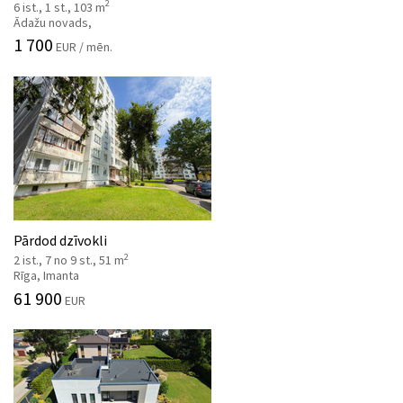
2
6 ist., 1 st., 103 m
Ādažu novads,
1 700
EUR / mēn.
Pārdod dzīvokli
2
2 ist., 7 no 9 st., 51 m
Rīga, Imanta
61 900
EUR