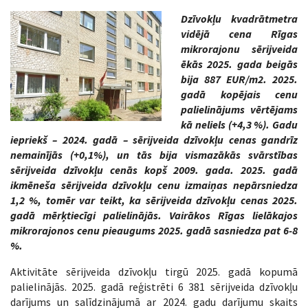
Dzīvokļu kvadrātmetra
vidējā cena Rīgas
mikrorajonu sērijveida
ēkās 2025. gada beigās
bija 887 EUR/m2. 2025.
gadā kopējais cenu
palielinājums vērtējams
kā neliels (+4,3 %). Gadu
iepriekš – 2024. gadā – sērijveida dzīvokļu cenas gandrīz
nemainījās (+0,1%), un tās bija vismazākās svārstības
sērijveida dzīvokļu cenās kopš 2009. gada. 2025. gadā
ikmēneša sērijveida dzīvokļu cenu izmaiņas nepārsniedza
1,2 %, tomēr var teikt, ka sērijveida dzīvokļu cenas 2025.
gadā mērķtiecīgi palielinājās. Vairākos Rīgas lielākajos
mikrorajonos cenu pieaugums 2025. gadā sasniedza pat 6-8
%.
Aktivitāte sērijveida dzīvokļu tirgū 2025. gadā kopumā
palielinājās. 2025. gadā reģistrēti 6 381 sērijveida dzīvokļu
darījums un salīdzinājumā ar 2024. gadu darījumu skaits