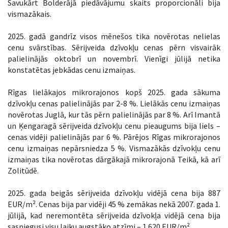
Savukārt Bolderājā piedāvājumu skaits proporcionāli bija
vismazākais.
2025. gadā gandrīz visos mēnešos tika novērotas nelielas
cenu svārstības. Sērijveida dzīvokļu cenas pērn visvairāk
palielinājās oktobrī un novembrī. Vienīgi jūlijā netika
konstatētas jebkādas cenu izmaiņas.
Rīgas lielākajos mikrorajonos kopš 2025. gada sākuma
dzīvokļu cenas palielinājās par 2-8 %. Lielākās cenu izmaiņas
novērotas Juglā, kur tās pērn palielinājās par 8 %. Arī Imantā
un Ķengaragā sērijveida dzīvokļu cenu pieaugums bija liels –
cenas vidēji palielinājās par 6 %. Pārējos Rīgas mikrorajonos
cenu izmaiņas nepārsniedza 5 %. Vismazākās dzīvokļu cenu
izmaiņas tika novērotas dārgākajā mikrorajonā Teikā, kā arī
Zolitūdē.
2025. gada beigās sērijveida dzīvokļu vidējā cena bija 887
EUR/m². Cenas bija par vidēji 45 % zemākas nekā 2007. gada 1.
jūlijā, kad neremontēta sērijveida dzīvokļa vidējā cena bija
sasniegusi visu laiku augstāko atzīmi – 1 620 EUR/m².