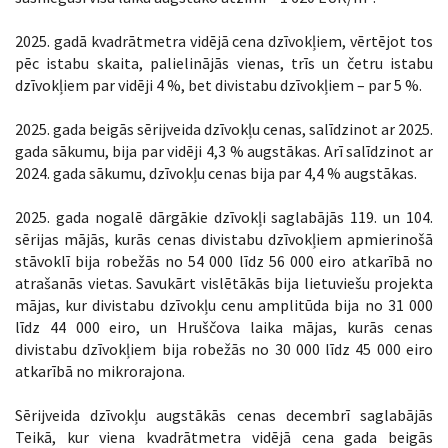
2025. gadā kvadrātmetra vidējā cena dzīvokļiem, vērtējot tos
pēc istabu skaita, palielinājās vienas, trīs un četru istabu
dzīvokļiem par vidēji 4 %, bet divistabu dzīvokļiem – par 5 %.
2025. gada beigās sērijveida dzīvokļu cenas, salīdzinot ar 2025.
gada sākumu, bija par vidēji 4,3 % augstākas. Arī salīdzinot ar
2024. gada sākumu, dzīvokļu cenas bija par 4,4 % augstākas.
2025. gada nogalē dārgākie dzīvokļi saglabājās 119. un 104.
sērijas mājās, kurās cenas divistabu dzīvokļiem apmierinošā
stāvoklī bija robežās no 54 000 līdz 56 000 eiro atkarībā no
atrašanās vietas. Savukārt vislētākās bija lietuviešu projekta
mājas, kur divistabu dzīvokļu cenu amplitūda bija no 31 000
līdz 44 000 eiro, un Hruščova laika mājas, kurās cenas
divistabu dzīvokļiem bija robežās no 30 000 līdz 45 000 eiro
atkarībā no mikrorajona.
Sērijveida dzīvokļu augstākās cenas decembrī saglabājās
Teikā, kur viena kvadrātmetra vidējā cena gada beigās