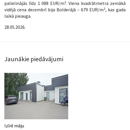
palielinājās līdz 1 088 EUR/m². Viena kvadrātmetra zemākā
vidējā cena decembrī bija Bolderājā – 679 EUR/m², kas gada
laikā pieauga.
28.05.2026.
Jaunākie piedāvājumi
Izīrē māju