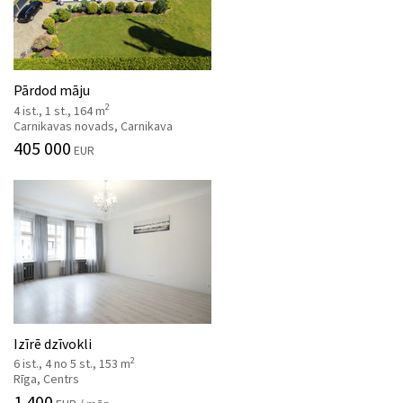
Pārdod māju
2
4 ist., 1 st., 164 m
Carnikavas novads, Carnikava
405 000
EUR
Izīrē dzīvokli
2
6 ist., 4 no 5 st., 153 m
Rīga, Centrs
1 400