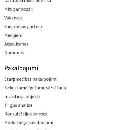
Datu apstrādes politika
Mīti par nozari
Vakances
Sadarbības partneri
Medijiem
Atsauksmes
Namrunis
Pakalpojumi
Starpniecības pakalpojumi
Nekustamo īpašumu vērtēšana
Investīciju objekti
Tirgus analīze
Konsultāciju dienests
Mārketinga pakalpojumi