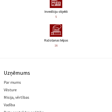
Investīciju objekti
5
Ražošanas telpas
16
Uzņēmums
Par mums
Vēsture
Misija, vērtības
Vadība