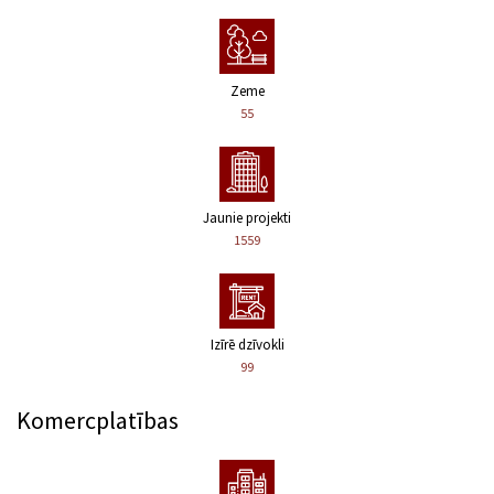
Zeme
55
Jaunie projekti
1559
Izīrē dzīvokli
99
Komercplatības