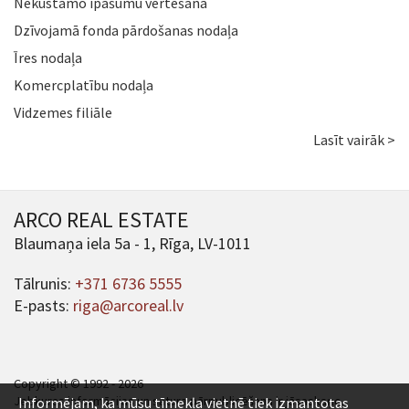
Nekustamo īpašumu vērtēšana
Dzīvojamā fonda pārdošanas nodaļa
Īres nodaļa
Komercplatību nodaļa
Vidzemes filiāle
Lasīt vairāk >
ARCO REAL ESTATE
Blaumaņa iela 5a - 1, Rīga, LV-1011
Tālrunis:
+371 6736 5555
E-pasts:
riga@arcoreal.lv
Copyright © 1992 - 2026
Jebkuras informācijas un satura pārpublicēšana ir jāsaskaņo.
Informējam, ka mūsu tīmekļa vietnē tiek izmantotas