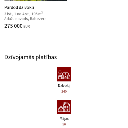
Pārdod dzīvokli
2
3 ist., 1 no 4 st., 106 m
Ādažu novads, Baltezers
275 000
EUR
Dzīvojamās platības
Dzīvokļi
240
Mājas
50