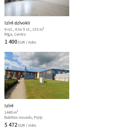
Izīrē dzīvokli
2
6 ist., 4 no 5 st., 153 m
Rīga, Centrs
1 400
EUR / mēn.
Izīrē
2
1440 m
Babītes novads, Piņķi
5 472
EUR / mēn.