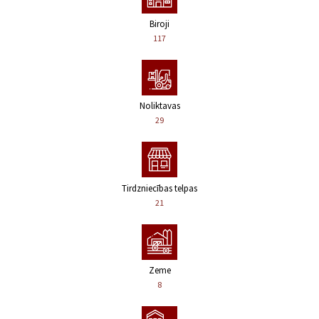
Biroji
117
Noliktavas
29
Tirdzniecības telpas
21
Zeme
8