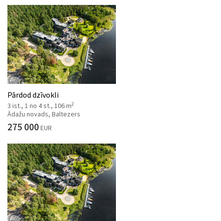
Pārdod dzīvokli
2
3 ist., 1 no 4 st., 106 m
Ādažu novads, Baltezers
275 000
EUR