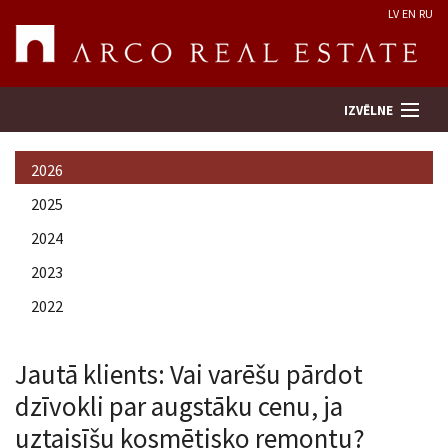
LV
EN
RU
IZVĒLNE
2026
Meklēt īpašumu
2025
2024
Novērtēt īpašumu
2023
Uzņēmums
2022
Pakalpojumi
Jautā klients: Vai varēšu pārdot
dzīvokli par augstāku cenu, ja
Kontakti
uztaisīšu kosmētisko remontu?