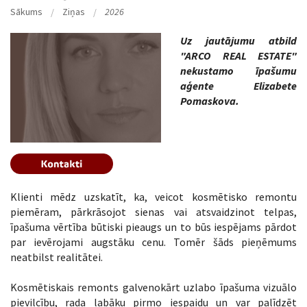
Sākums
Ziņas
2026
Uz jautājumu atbild
"ARCO REAL ESTATE"
nekustamo īpašumu
aģente Elizabete
Pomaskova.
Klienti mēdz uzskatīt, ka, veicot kosmētisko remontu
piemēram, pārkrāsojot sienas vai atsvaidzinot telpas,
īpašuma vērtība būtiski pieaugs un to būs iespējams pārdot
par ievērojami augstāku cenu. Tomēr šāds pieņēmums
neatbilst realitātei.
Kosmētiskais remonts galvenokārt uzlabo īpašuma vizuālo
pievilcību, rada labāku pirmo iespaidu un var palīdzēt