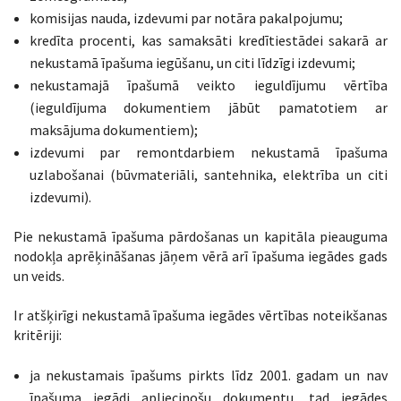
komisijas nauda, izdevumi par notāra pakalpojumu;
kredīta procenti, kas samaksāti kredītiestādei sakarā ar
nekustamā īpašuma iegūšanu, un citi līdzīgi izdevumi;
nekustamajā īpašumā veikto ieguldījumu vērtība
(ieguldījuma dokumentiem jābūt pamatotiem ar
maksājuma dokumentiem);
izdevumi par remontdarbiem nekustamā īpašuma
uzlabošanai (būvmateriāli, santehnika, elektrība un citi
izdevumi).
Pie nekustamā īpašuma pārdošanas un kapitāla pieauguma
nodokļa aprēķināšanas jāņem vērā arī īpašuma iegādes gads
un veids.
Ir atšķirīgi nekustamā īpašuma iegādes vērtības noteikšanas
kritēriji:
ja nekustamais īpašums pirkts līdz 2001. gadam un nav
īpašuma iegādi apliecinošu dokumentu, tad iegādes