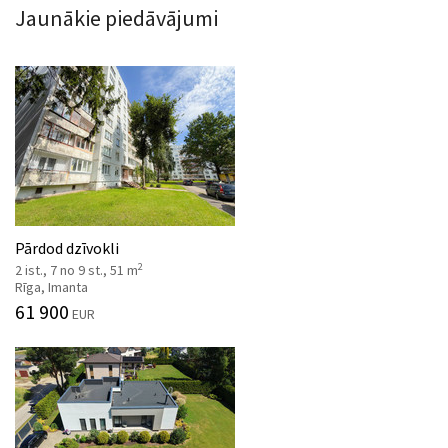
Jaunākie piedāvājumi
Pārdod dzīvokli
2
2 ist., 7 no 9 st., 51 m
Rīga, Imanta
61 900
EUR