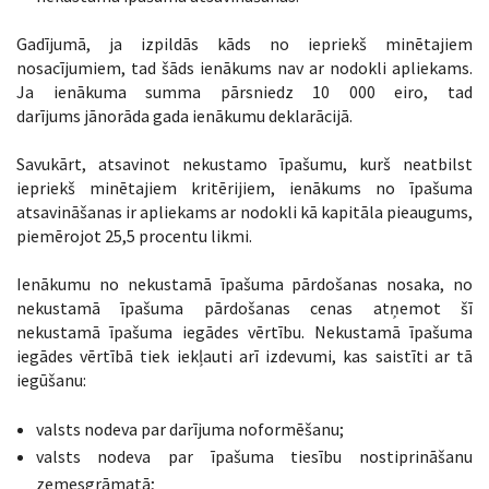
Gadījumā, ja izpildās kāds no iepriekš minētajiem
nosacījumiem, tad šāds ienākums nav ar nodokli apliekams.
Ja ienākuma summa pārsniedz 10 000 eiro, tad
darījums jānorāda gada ienākumu deklarācijā.
Savukārt, atsavinot nekustamo īpašumu, kurš neatbilst
iepriekš minētajiem kritērijiem, ienākums no īpašuma
atsavināšanas ir apliekams ar nodokli kā kapitāla pieaugums,
piemērojot 25,5 procentu likmi.
Ienākumu no nekustamā īpašuma pārdošanas nosaka, no
nekustamā īpašuma pārdošanas cenas atņemot šī
nekustamā īpašuma iegādes vērtību. Nekustamā īpašuma
iegādes vērtībā tiek iekļauti arī izdevumi, kas saistīti ar tā
iegūšanu:
valsts nodeva par darījuma noformēšanu;
valsts nodeva par īpašuma tiesību nostiprināšanu
zemesgrāmatā;