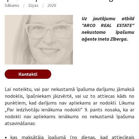
Sākums
Ziņas
2026
Uz jautājumu atbild
"ARCO REAL ESTATE"
nekustamo īpašumu
aģente Ineta Zīberga.
Lai noteiktu, vai par nekustamā īpašuma darījumu jāmaksā
nodoklis, īpašniekam jāizvērtē, vai uz to attiecas kāds no
punktiem, kad darījums nav apliekams ar nodokli. Likuma
„Par iedzīvotāju ienākuma nodokli” 9. pants nosaka, ka ar
nodokli nav apliekams ienākums no nekustamā īpašuma
atsavināšanas:
kas maksātāja īpašumā (no dienas, kad attiecīgais