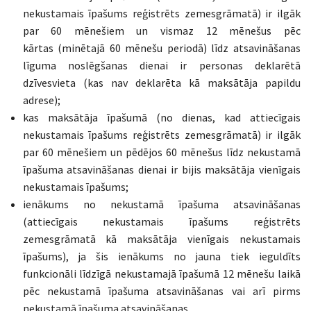
nekustamais īpašums reģistrēts zemesgrāmatā) ir ilgāk
par 60 mēnešiem un vismaz 12 mēnešus pēc
kārtas (minētajā 60 mēnešu periodā) līdz atsavināšanas
līguma noslēgšanas dienai ir personas deklarētā
dzīvesvieta (kas nav deklarēta kā maksātāja papildu
adrese);
kas maksātāja īpašumā (no dienas, kad attiecīgais
nekustamais īpašums reģistrēts zemesgrāmatā) ir ilgāk
par 60 mēnešiem un pēdējos 60 mēnešus līdz nekustamā
īpašuma atsavināšanas dienai ir bijis maksātāja vienīgais
nekustamais īpašums;
ienākums no nekustamā īpašuma atsavināšanas
(attiecīgais nekustamais īpašums reģistrēts
zemesgrāmatā kā maksātāja vienīgais nekustamais
īpašums), ja šis ienākums no jauna tiek ieguldīts
funkcionāli līdzīgā nekustamajā īpašumā 12 mēnešu laikā
pēc nekustamā īpašuma atsavināšanas vai arī pirms
nekustamā īpašuma atsavināšanas.