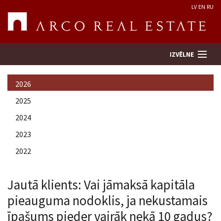
LV
EN
RU
IZVĒLNE
2026
Meklēt īpašumu
2025
2024
Novērtēt īpašumu
2023
Uzņēmums
2022
Pakalpojumi
Jautā klients: Vai jāmaksā kapitāla
pieauguma nodoklis, ja nekustamais
Kontakti
īpašums pieder vairāk nekā 10 gadus?