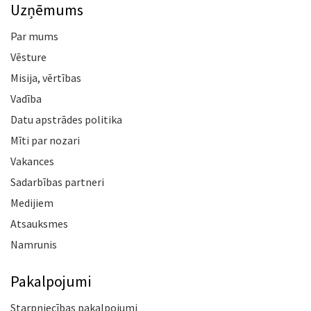
Uzņēmums
Par mums
Vēsture
Misija, vērtības
Vadība
Datu apstrādes politika
Mīti par nozari
Vakances
Sadarbības partneri
Medijiem
Atsauksmes
Namrunis
Pakalpojumi
Starpniecības pakalpojumi