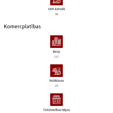
Izīrē dzīvokli
96
Komercplatības
Biroji
117
Noliktavas
29
Tirdzniecības telpas