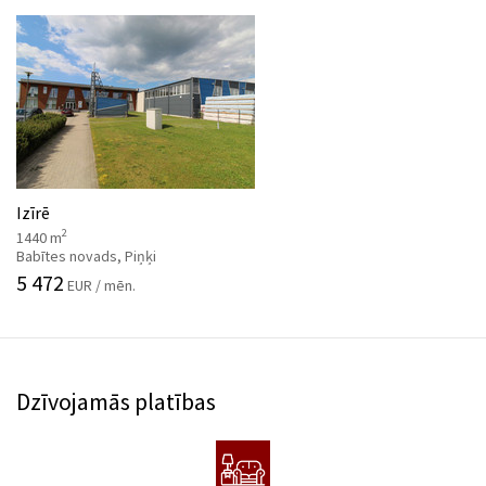
Izīrē
2
1440 m
Babītes novads, Piņķi
5 472
EUR / mēn.
Dzīvojamās platības