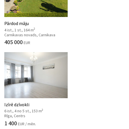
Pārdod māju
2
4 ist., 1 st., 164 m
Carnikavas novads, Carnikava
405 000
EUR
Izīrē dzīvokli
2
6 ist., 4 no 5 st., 153 m
Rīga, Centrs
1 400
EUR / mēn.