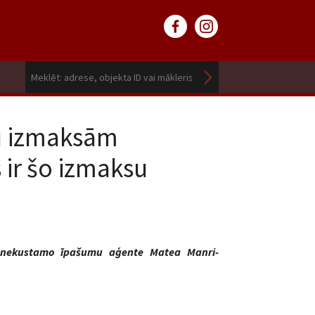
du izmaksām
 ir šo izmaksu
ta nekustamo īpašumu aģente Matea Manri-