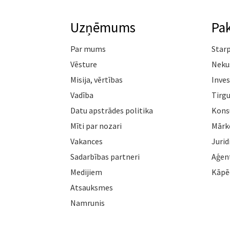
Uzņēmums
Pa
Par mums
Star
Vēsture
Neku
Misija, vērtības
Inves
Vadība
Tirgu
Datu apstrādes politika
Konsu
Mīti par nozari
Mārk
Vakances
Jurid
Sadarbības partneri
Aģen
Medijiem
Kāpē
Atsauksmes
Namrunis