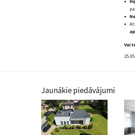
Hi
pa
Ne
At
ap
Vai 
25.05
Jaunākie piedāvājumi