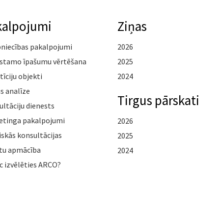
kalpojumi
Ziņas
pniecības pakalpojumi
2026
stamo īpašumu vērtēšana
2025
tīciju objekti
2024
s analīze
Tirgus pārskati
ltāciju dienests
etinga pakalpojumi
2026
iskās konsultācijas
2025
tu apmācība
2024
c izvēlēties ARCO?