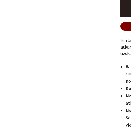
Pērk
atka
uzska
Va
su
no
Ka
No
at
Ne
Se
vi