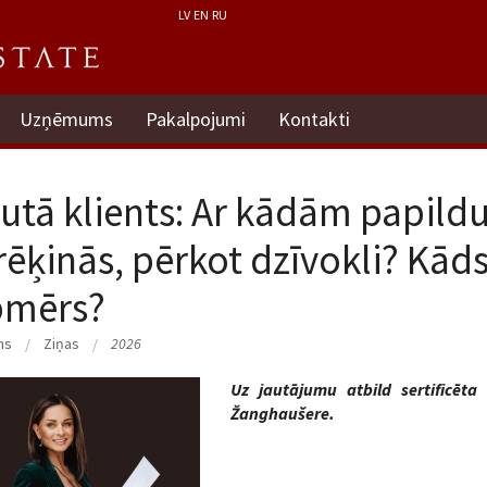
LV
EN
RU
Uzņēmums
Pakalpojumi
Kontakti
utā klients: Ar kādām papil
rēķinās, pērkot dzīvokli? Kāds
pmērs?
ms
Ziņas
2026
Uz jautājumu atbild sertificē
Žanghaušere.