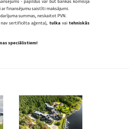
nansējums - papildus var būt bankas komisija
 ar finansējumu saistīti maksājumi.
 darījuma summas, neskaitot PVN.
 nav sertificēta aģenta),
tulka
vai
tehniskās
omas speciālistiem!