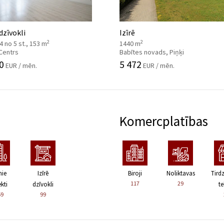
 dzīvokli
Izīrē
2
2
, 4 no 5 st., 153 m
1440 m
 Centrs
Babītes novads, Piņķi
0
5 472
EUR / mēn.
EUR / mēn.
Komercplatības
nie
Izīrē
Biroji
Noliktavas
Tird
117
29
kti
dzīvokli
te
59
99