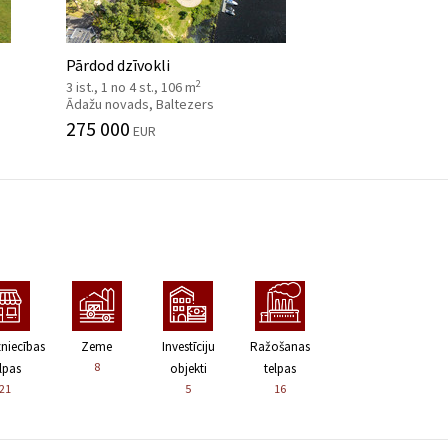
Pārdod dzīvokli
2
3 ist., 1 no 4 st., 106 m
Ādažu novads, Baltezers
275 000
EUR
zniecības
Zeme
Investīciju
Ražošanas
8
lpas
objekti
telpas
21
5
16