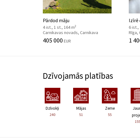
Pārdod māju
Izīrē
2
4 ist., 1 st., 164 m
6 ist.
Carnikavas novads, Carnikava
Rīga,
405 000
1 40
EUR
Dzīvojamās platības
Dzīvokļi
Mājas
Zeme
Jau
240
51
55
proje
15