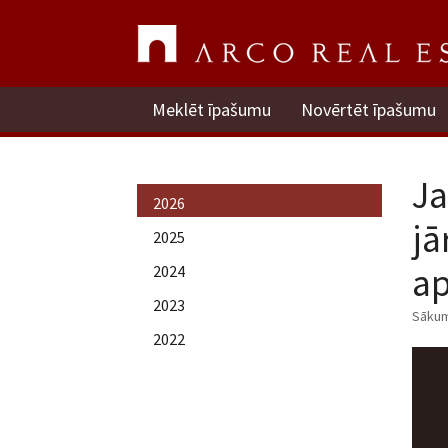
Meklēt īpašumu
Novērtēt īpašumu
Ja
2026
jā
2025
a
2024
2023
Sāku
2022