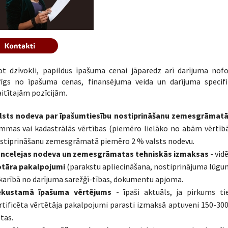
ot dzīvokli, papildus īpašuma cenai jāparedz arī darījuma n
rīgs no īpašuma cenas, finansējuma veida un darījuma specifi
itītajām pozīcijām.
lsts nodeva par īpašumtiesību nostiprināšanu zemesgrāmat
mmas vai kadastrālās vērtības (piemēro lielāko no abām vērtībā
stiprināšanu zemesgrāmatā piemēro 2 % valsts nodevu.
ncelejas nodeva un zemesgrāmatas tehniskās izmaksas
- vidē
tāra pakalpojumi
(parakstu apliecināšana, nostiprinājuma lūgums, 
karībā no darījuma sarežģī-tības, dokumentu apjoma.
kustamā īpašuma vērtējums
- īpaši aktuāls, ja pirkums ti
rtificēta vērtētāja pakalpojumi parasti izmaksā aptuveni 150-30
etas.