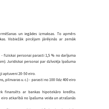
oformēšanas un iegādes izmaksas. To apmērs
kas. Visbiežāk pircējam jārēķinās ar zemāk
ā
- fiziskai personai parasti 1,5 % no darījuma
m). Juridiskai personai par dzīvokļa īpašuma
ji aptuveni 20-50 eiro.
pilnvaras u. c.) - parasti no 100 līdz 400 eiro
ek finansēts ar bankas hipotekāro kredītu.
0 eiro atkarībā no īpašuma veida un atrašanās