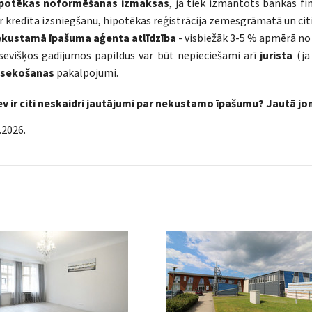
potēkas noformēšanas izmaksas
, ja tiek izmantots bankas fi
r kredīta izsniegšanu, hipotēkas reģistrācija zemesgrāmatā un citi
kustamā īpašuma aģenta atlīdzība
- visbiežāk 3-5 % apmērā no
sevišķos gadījumos papildus var būt nepieciešami arī
jurista
(ja
sekošanas
pakalpojumi.
tev ir citi neskaidri jautājumi par nekustamo īpašumu? Jautā j
.2026.