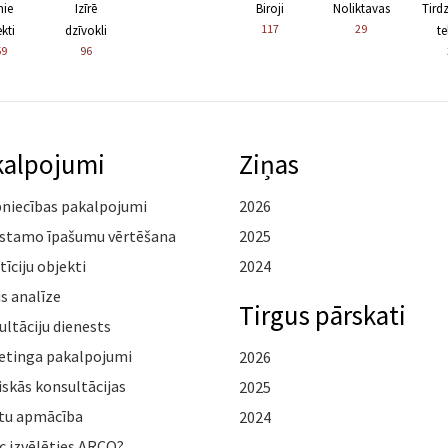
nie
Izīrē
Biroji
Noliktavas
Tird
117
29
kti
dzīvokli
te
59
96
kalpojumi
Ziņas
pniecības pakalpojumi
2026
stamo īpašumu vērtēšana
2025
tīciju objekti
2024
s analīze
Tirgus pārskati
ltāciju dienests
etinga pakalpojumi
2026
iskās konsultācijas
2025
tu apmācība
2024
c izvēlēties ARCO?