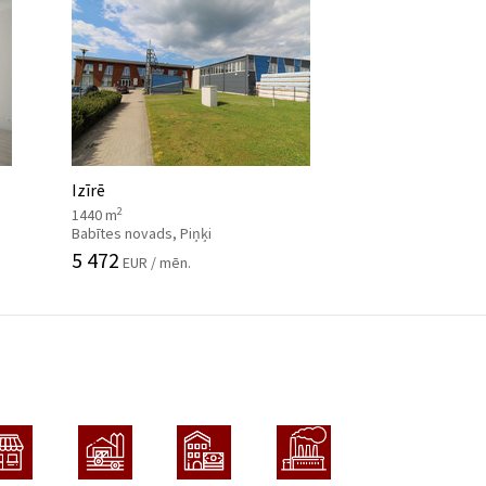
Izīrē
2
1440 m
Babītes novads, Piņķi
5 472
EUR / mēn.