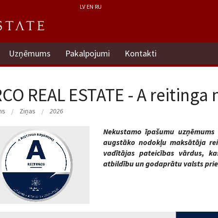
LV
EN
RU
Uzņēmums
Pakalpojumi
Kontakti
CO REAL ESTATE - A reitinga
ms
Ziņas
2026
Nekustamo īpašumu uzņēmums S
augstāko nodokļu maksātāja re
vadītājas pateicības vārdus, k
atbildību un godaprātu valsts pri