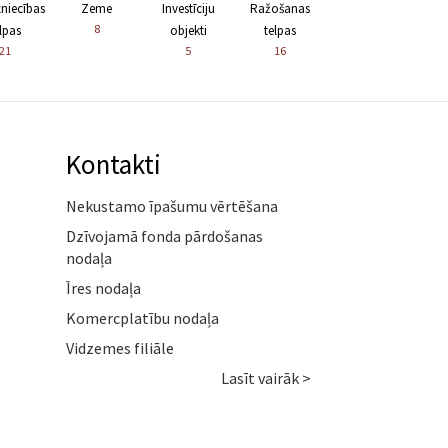
zniecības
Zeme
Investīciju
Ražošanas
8
lpas
objekti
telpas
21
5
16
Kontakti
Nekustamo īpašumu vērtēšana
Dzīvojamā fonda pārdošanas
nodaļa
Īres nodaļa
Komercplatību nodaļa
Vidzemes filiāle
Lasīt vairāk >