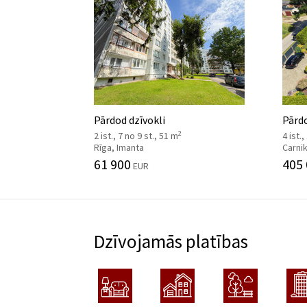
Pārdod dzīvokli
Pārd
2
2 ist., 7 no 9 st., 51 m
4 ist.,
Rīga, Imanta
Carni
61 900
405
EUR
Dzīvojamās platības