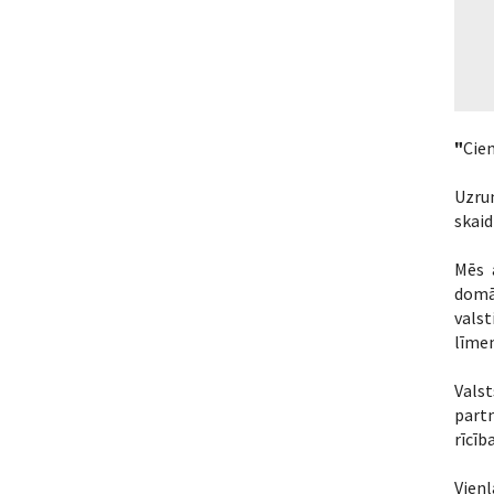
"
Cie
Uzrun
skaid
Mēs 
domāš
vals
līmen
Vals
partn
rīcīb
Vienl