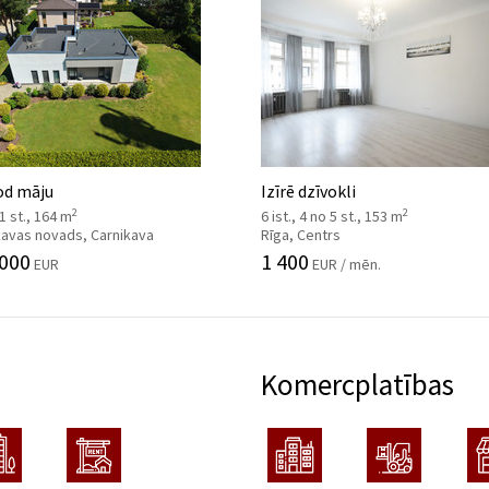
od māju
Izīrē dzīvokli
2
2
 1 st., 164 m
6 ist., 4 no 5 st., 153 m
kavas novads, Carnikava
Rīga, Centrs
 000
1 400
EUR
EUR / mēn.
Komercplatības