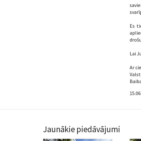
savie
svarī
Es ti
aplie
drošu
Lai J
Ar ci
Vals
Baib
15.06
Jaunākie piedāvājumi