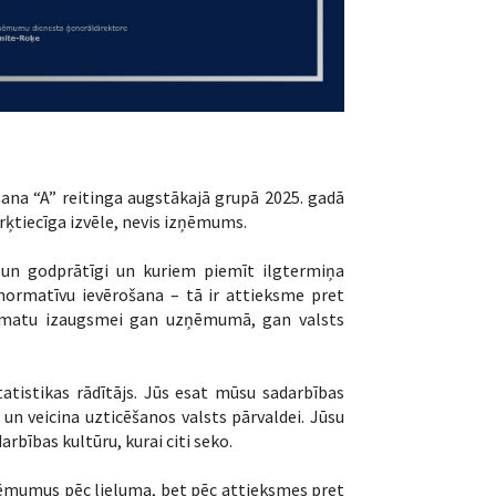
ana “A” reitinga augstākajā grupā 2025. gadā
ērķtiecīga izvēle, nevis izņēmums.
 un godprātīgi un kuriem piemīt ilgtermiņa
 normatīvu ievērošana – tā ir attieksme pret
 pamatu izaugsmei gan uzņēmumā, gan valsts
tistikas rādītājs. Jūs esat mūsu sadarbības
un veicina uzticēšanos valsts pārvaldei. Jūsu
rbības kultūru, kurai citi seko.
zņēmumus pēc lieluma, bet pēc attieksmes pret