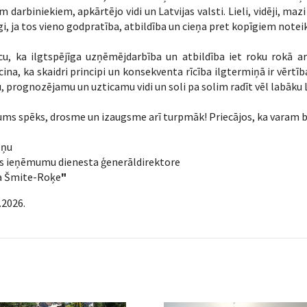
m darbiniekiem, apkārtējo vidi un Latvijas valsti. Lieli, vidēji, 
gi, ja tos vieno godpratība, atbildība un cieņa pret kopīgiem note
cu, ka ilgtspējīga uzņēmējdarbība un atbildība iet roku rokā a
cina, ka skaidri principi un konsekventa rīcība ilgtermiņā ir vē
, prognozējamu un uzticamu vidi un soli pa solim radīt vēl labāku L
ums spēks, drosme un izaugsme arī turpmāk! Priecājos, ka varam b
eņu
ts ieņēmumu dienesta ģenerāldirektore
a Šmite-Roķe
"
.2026.