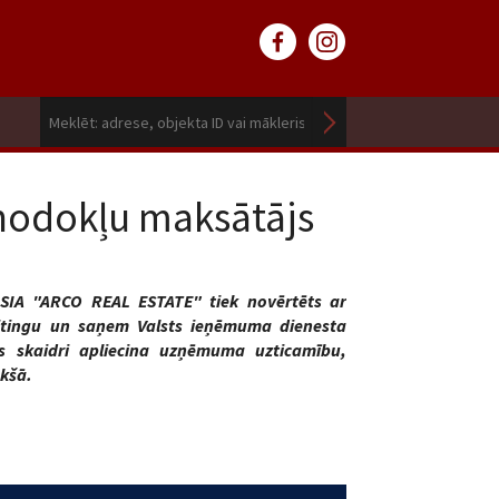
 nodokļu maksātājs
IA "ARCO REAL ESTATE" tiek novērtēts ar
itingu un saņem Valsts ieņēmuma dienesta
as skaidri apliecina uzņēmuma uzticamību,
ekšā.