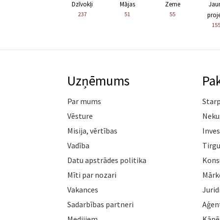
Dzīvokļi
Mājas
Zeme
Jau
237
51
55
proje
15
Uzņēmums
Pa
Par mums
Star
Vēsture
Neku
Misija, vērtības
Inves
Vadība
Tirgu
Datu apstrādes politika
Konsu
Mīti par nozari
Mārk
Vakances
Jurid
Sadarbības partneri
Aģen
Medijiem
Kāpē