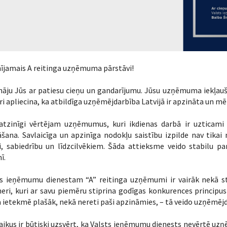
nījamais A reitinga uzņēmuma pārstāvi!
āju Jūs ar patiesu cieņu un gandarījumu. Jūsu uzņēmuma iekļauš
ri apliecina, ka atbildīga uzņēmējdarbība Latvijā ir apzināta un m
atzinīgi vērtējam uzņēmumus, kuri ikdienas darbā ir uzticami
ana. Savlaicīga un apzinīga nodokļu saistību izpilde nav tikai
ti, sabiedrību un līdzcilvēkiem. Šāda attieksme veido stabilu
ī.
ts ieņēmumu dienestam “A” reitinga uzņēmumi ir vairāk nekā sta
eri, kuri ar savu piemēru stiprina godīgas konkurences principus 
a ietekmē plašāk, nekā nereti paši apzināmies, – tā veido uzņēmējda
aikus ir būtiski uzsvērt, ka Valsts ieņēmumu dienests nevērtē u