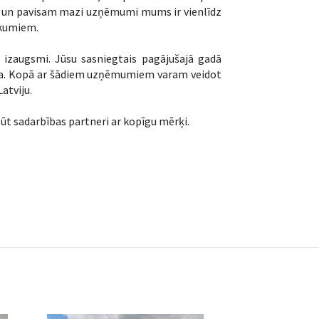
mazi un pavisam mazi uzņēmumi mums ir vienlīdz
ikumiem.
r izaugsmi. Jūsu sasniegtais pagājušajā gadā
rtība. Kopā ar šādiem uzņēmumiem varam veidot
atviju.
ūt sadarbības partneri ar kopīgu mērķi.