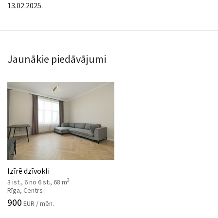
13.02.2025.
Jaunākie piedāvājumi
Izīrē dzīvokli
2
3 ist., 6 no 6 st., 68 m
Rīga, Centrs
900
EUR / mēn.