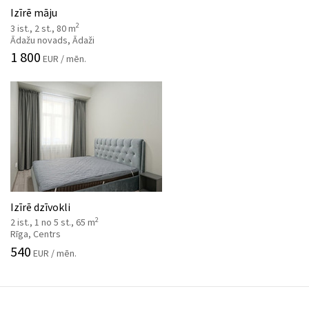
Izīrē māju
2
3 ist., 2 st., 80 m
Ādažu novads, Ādaži
1 800
EUR / mēn.
Izīrē dzīvokli
2
2 ist., 1 no 5 st., 65 m
Rīga, Centrs
540
EUR / mēn.