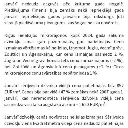
janvārī nedaudz atguvās pēc krituma gada nogalē.
Piedāvājuma līmenis bija zemāks nekā iepriekšējā gada
janvārī. Iepriekšējos gados janvārim bija raksturīgs ļoti
straujš piedāvājuma pieaugums, kas šogad netika novērots.
Rīgas lielākajos mikrorajonos kopš 2024. gada sākuma
dzīvokļu cenas gan pazeminājās, gan palielinājās. Cenu
izmaiņas vērtējamas kā nelielas, izņemot Juglu, Vecmīlgrāvi,
Zolitūdi un Āgenskalnu, kur cenu izmaiņas sasniedz 2 %.
Juglā un Vecmīlgrāvī konstatēts cenu samazinājums (-2 %),
bet Zolitūdē un Āgenskalnā cenu pieaugums (+2 %). Citos
mikrorajonos cenu svārstības nepārsniedza 1 %.
Janvārī sērijveida dzīvokļu vidējā cena palielinājās līdz 852
EUR/m². Cenas bija par vidēji 47 % zemākas nekā 2007. gada 1.
janvārī, kad neremontēta sērijveida dzīvokļa vidējā cena
sasniedza visu laiku augstāko atzīmi – 1 620 EUR/m².
Janvārī dzīvokļu cenās novērotas nelielas izmaiņas. Sērijveida
dzīvokļu viena kvadrātmetra vidējā cena nedaudz palielinājās