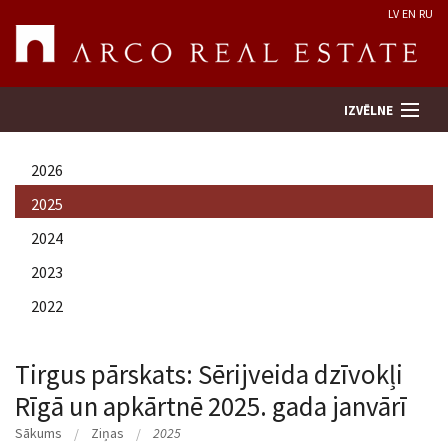
LV
EN
RU
IZVĒLNE
2026
Meklēt īpašumu
2025
2024
Novērtēt īpašumu
2023
Uzņēmums
2022
Pakalpojumi
Tirgus pārskats: Sērijveida dzīvokļi
Rīgā un apkārtnē 2025. gada janvārī
Kontakti
Sākums
Ziņas
2025