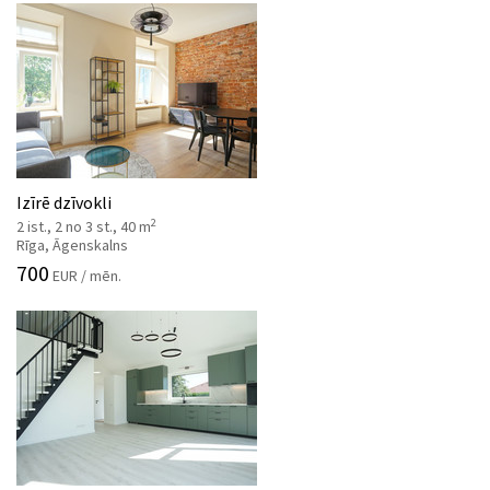
Izīrē dzīvokli
2
2 ist., 2 no 3 st., 40 m
Rīga, Āgenskalns
700
EUR / mēn.