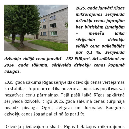
2025. gada janvārī Rīgas
mikrorajonos sērijveida
dzīvokļu cenas joprojām
bez būtiskām izmaiņām
– mēneša laikā
sērijveida dzīvokļu
vidējā cena palielinājās
par 0,1 %. Sērijveida
dzīvokļu vidējā cena janvārī – 852 EUR/m². Arī salīdzinot ar
2024. gada sākumu, sērijveida dzīvokļu cenas kopumā
līdzīgas.
2025. gada sākumā Rīgas sērijveida dzīvokļu cenas vērtējamas
kā stabilas. Joprojām netika novērotas būtiskas pozitīvas vai
negatīvas cenu pārmaiņas. Tajā pašā laikā Rīgas apkārtnē
sērijveida dzīvokļu tirgū 2025. gada sākumā cenas turpināja
neaudz pieaugt. Ogrē, Jelgavā un Jūrmalas Kauguros
dzīvokļu cenas šogad palielinājās par 1 %.
Dzīvokļu piedāvājumu skaits Rīgas lielākajos mikrorajonos