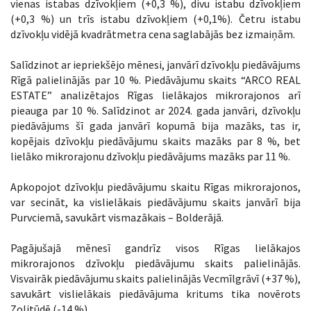
vienas istabas dzīvokļiem (+0,3 %), divu istabu dzīvokļiem
(+0,3 %) un trīs istabu dzīvokļiem (+0,1%). Četru istabu
dzīvokļu vidējā kvadrātmetra cena saglabājās bez izmaiņām.
Salīdzinot ar iepriekšējo mēnesi, janvārī dzīvokļu piedāvājums
Rīgā palielinājās par 10 %. Piedāvājumu skaits “ARCO REAL
ESTATE” analizētajos Rīgas lielākajos mikrorajonos arī
pieauga par 10 %. Salīdzinot ar 2024. gada janvāri, dzīvokļu
piedāvājums šī gada janvārī kopumā bija mazāks, tas ir,
kopējais dzīvokļu piedāvājumu skaits mazāks par 8 %, bet
lielāko mikrorajonu dzīvokļu piedāvājums mazāks par 11 %.
Apkopojot dzīvokļu piedāvājumu skaitu Rīgas mikrorajonos,
var secināt, ka vislielākais piedāvājumu skaits janvārī bija
Purvciemā, savukārt vismazākais – Bolderājā.
Pagājušajā mēnesī gandrīz visos Rīgas lielākajos
mikrorajonos dzīvokļu piedāvājumu skaits palielinājās.
Visvairāk piedāvājumu skaits palielinājās Vecmīlgrāvī (+37 %),
savukārt vislielākais piedāvājuma kritums tika novērots
Zolitūdē (-14 %).