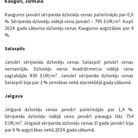
Kauguri, Jūrmala
Kauguros janvārī sērijveida dzīvokļu cenas palielinājās par 0,9
%. Sērijveida dzīvokļu vidējā cena janvārī – 795 EUR/m². Kopš
2024. gada sākuma dzīvokļu cenas Kauguros augstākas par 4
%.
Salaspils
Janvārī sērijveida dzīvokļu cenas Salaspilī janvārī cenas
nemainījās. Dzīvokļu viena kvadrātmetra vidējā cena
saglabājās 830 EUR/m². Janvārī sērijveida dzīvokļu cenas
Salaspilī bija par 1 % zemākas nekā iepriekšējā gada sākumā.
Jelgava
Jelgavā dzīvokļu cenas janvārī palielinājās par 1,4 %.
Sērijveida dzīvokļu vidējā cena janvārī pieauga līdz 754
EUR/m². Jelgavā sērijveida dzīvokļu cenas šī gada janvārī bija
par 6 % augstākas nekā 2024. gada sākumā.