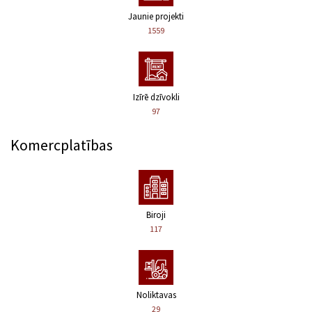
Jaunie projekti
1559
Izīrē dzīvokli
97
Komercplatības
Biroji
117
Noliktavas
29