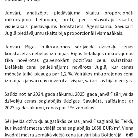
Janvārī, analizējot piedāvājuma skaitu proporcionāli
mikrorajona lielumam, proti, pēc iedzīvotāju skaita,
vislielākais piedāvājums konstatēts Āgenskalnā. Savukārt
Juglā piedāvājumu skaits bija proporcionāli vismazākais.
Janvārī Rīgas mikrorajonos sērijveida dzīvokļu cenās
konstatētas nelielas izmaiņas. Rīgas lielākajos mikrorajonos
tika novērotas galvenokārt pozitīvas cenu svārstības.
Lielākais cenu palielinājums novērots Juglā, kur cenas
mēneša laikā pieauga par 1,2 %. Vairākos mikrorajonos cenu
izmaiņas janvārī nav novērotas vispār, vai arī tās bija niecīgas.
Salīdzinot ar 2024. gada sākumu, 2025. gada janvārī sērijveida
dzīvokļu cenas saglabājās līdzīgas. Savukārt, salīdzinot ar
2023. gada sākumu, cenas par 7 % zemākas.
Sērijveida dzīvokļu augstākās cenas janvārī saglabājās Teikā,
kur kvadrātmetra vidējā cena saglabājās 1068 EUR/m². Viena
kvadrātmetra zemākā vidējā cena janvārī bija Bolderājā – 649