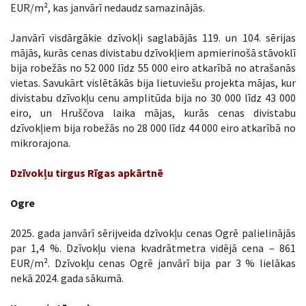
EUR/m², kas janvārī nedaudz samazinājās.
Janvārī visdārgākie dzīvokļi saglabājās 119. un 104. sērijas
mājās, kurās cenas divistabu dzīvokļiem apmierinošā stāvoklī
bija robežās no 52 000 līdz 55 000 eiro atkarībā no atrašanās
vietas. Savukārt vislētākās bija lietuviešu projekta mājas, kur
divistabu dzīvokļu cenu amplitūda bija no 30 000 līdz 43 000
eiro, un Hruščova laika mājas, kurās cenas divistabu
dzīvokļiem bija robežās no 28 000 līdz 44 000 eiro atkarībā no
mikrorajona.
Dzīvokļu tirgus Rīgas apkārtnē
Ogre
2025. gada janvārī sērijveida dzīvokļu cenas Ogrē palielinājās
par 1,4 %. Dzīvokļu viena kvadrātmetra vidējā cena – 861
EUR/m². Dzīvokļu cenas Ogrē janvārī bija par 3 % lielākas
nekā 2024. gada sākumā.