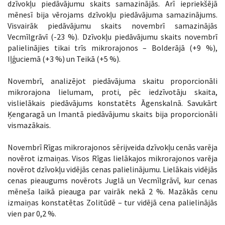
dzīvokļu piedāvājumu skaits samazinājās. Arī iepriekšējā
mēnesī bija vērojams dzīvokļu piedāvājuma samazinājums.
Visvairāk piedāvājumu skaits novembrī samazinājās
Vecmīlgrāvī (-23 %). Dzīvokļu piedāvājumu skaits novembrī
palielinājies tikai trīs mikrorajonos – Bolderājā (+9 %),
Iļģuciemā (+3 %) un Teikā (+5 %).
Novembrī, analizējot piedāvājuma skaitu proporcionāli
mikrorajona lielumam, proti, pēc iedzīvotāju skaita,
vislielākais piedāvājums konstatēts Āgenskalnā. Savukārt
Ķengaragā un Imantā piedāvājumu skaits bija proporcionāli
vismazākais.
Novembrī Rīgas mikrorajonos sērijveida dzīvokļu cenās varēja
novērot izmaiņas. Visos Rīgas lielākajos mikrorajonos varēja
novērot dzīvokļu vidējās cenas palielinājumu. Lielākais vidējās
cenas pieaugums novērots Juglā un Vecmīlgrāvī, kur cenas
mēneša laikā pieauga par vairāk nekā 2 %. Mazākās cenu
izmaiņas konstatētas Zolitūdē – tur vidējā cena palielinājās
vien par 0,2 %.