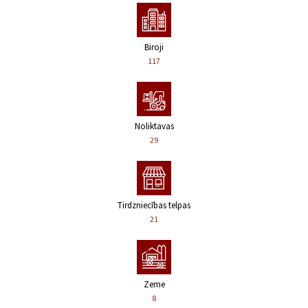
Biroji
117
Noliktavas
29
Tirdzniecības telpas
21
Zeme
8