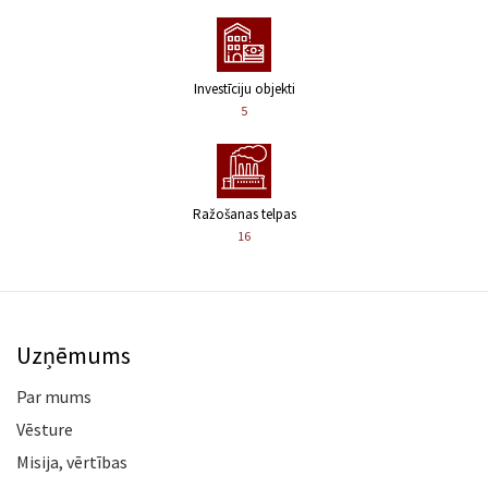
Investīciju objekti
5
Ražošanas telpas
16
Uzņēmums
Par mums
Vēsture
Misija, vērtības