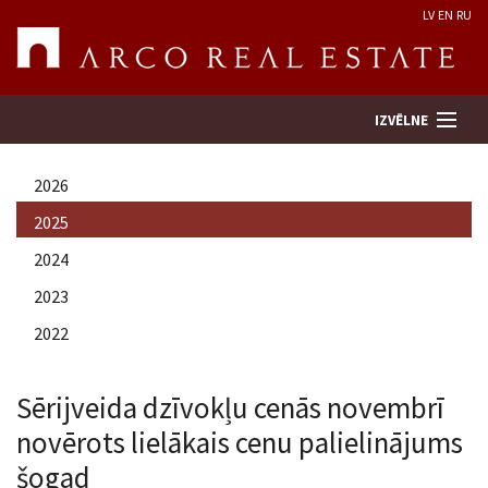
LV
EN
RU
IZVĒLNE
2026
Meklēt īpašumu
2025
2024
Novērtēt īpašumu
2023
Uzņēmums
2022
Pakalpojumi
Sērijveida dzīvokļu cenās novembrī
novērots lielākais cenu palielinājums
Kontakti
šogad