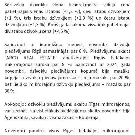
Sērijveida dzīvokļu viena kvadrātmetra vidējā cena
palielinājās vienas istabas (+1,2 %), divu istabu dzīvokļiem
(+1 %), trīs istabu dzīvokļiem (+1,3 %) un četru istabu
dzīvokļiem (+1,3 %). Kopš gada sākuma visvairāk palielinājās
divistabu dzīvokļu cena (+4,5 %).
Salīdzinot ar iepriekšējo mēnesi, novembrī dzīvokļu
piedāvājums Rīgā samazinājās par 6 %. Piedāvājumu skaits
“ARCO REAL ESTATE” analizētajos Rīgas lielākajos
mikrorajonos saruka par 8 %. Salīdzinot ar 2024. gada
novembri, dzīvokļu piedāvājums kopumā bija mazāks:
kopējais dzīvokļu piedāvājumu skaits bija mazāks par 20 %,
bet lielāko mikrorajonu dzīvokļu piedāvājums – mazāks par
30 %.
Apkopojot dzīvokļu piedāvājumu skaitu Rīgas mikrorajonos,
var secināt, ka vislielākais piedāvājumu skaits novembrī bija
Āgenskalnā, savukārt vismazākais – Bolderājā.
Novembrī gandrīz visos Rīgas lielākajos mikrorajonos