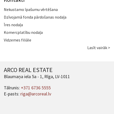
Nekustamo īpašumu vērtēšana
Dzīvojamā fonda pārdošanas nodaļa
Īres nodaļa
Komercplatību nodaļa
Vidzemes filiāle
Lasīt vairāk >
ARCO REAL ESTATE
Blaumaņa iela 5a - 1, Rīga, LV-1011
Tālrunis:
+371 6736 5555
E-pasts:
riga@arcoreal.lv