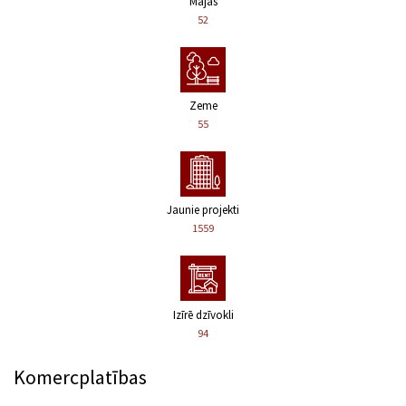
Mājas
52
Zeme
55
Jaunie projekti
1559
Izīrē dzīvokli
94
Komercplatības