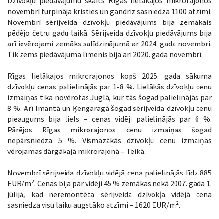
Dzīvokļu piedāvājumu skaits Rīgas lielākajos mikrorajonos
novembrī turpināja kristies un gandrīz sasniedza 1100 atzīmi.
Novembrī sērijveida dzīvokļu piedāvājums bija zemākais
pēdējo četru gadu laikā. Sērijveida dzīvokļu piedāvājums bija
arī ievērojami zemāks salīdzinājumā ar 2024. gada novembri.
Tik zems piedāvājuma līmenis bija arī 2020. gada novembrī.
Rīgas lielākajos mikrorajonos kopš 2025. gada sākuma
dzīvokļu cenas palielinājās par 1-8 %. Lielākās dzīvokļu cenu
izmaiņas tika novērotas Juglā, kur tās šogad palielinājās par
8 %. Arī Imantā un Ķengaragā šogad sērijveida dzīvokļu cenu
pieaugums bija liels – cenas vidēji palielinājās par 6 %.
Pārējos Rīgas mikrorajonos cenu izmaiņas šogad
nepārsniedza 5 %. Vismazākās dzīvokļu cenu izmaiņas
vērojamas dārgākajā mikrorajonā – Teikā.
Novembrī sērijveida dzīvokļu vidējā cena palielinājās līdz 885
EUR/m². Cenas bija par vidēji 45 % zemākas nekā 2007. gada 1.
jūlijā, kad neremontēta sērijveida dzīvokļa vidējā cena
sasniedza visu laiku augstāko atzīmi – 1620 EUR/m².