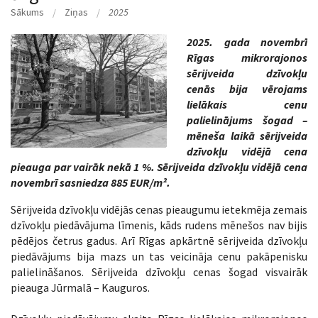
Sākums
Ziņas
2025
2025. gada novembrī
Rīgas mikrorajonos
sērijveida dzīvokļu
cenās bija vērojams
lielākais cenu
palielinājums šogad –
mēneša laikā sērijveida
dzīvokļu vidējā cena
pieauga par vairāk nekā 1 %. Sērijveida dzīvokļu vidējā cena
novembrī sasniedza 885 EUR/m².
Sērijveida dzīvokļu vidējās cenas pieaugumu ietekmēja zemais
dzīvokļu piedāvājuma līmenis, kāds rudens mēnešos nav bijis
pēdējos četrus gadus. Arī Rīgas apkārtnē sērijveida dzīvokļu
piedāvājums bija mazs un tas veicināja cenu pakāpenisku
palielināšanos. Sērijveida dzīvokļu cenas šogad visvairāk
pieauga Jūrmalā – Kauguros.