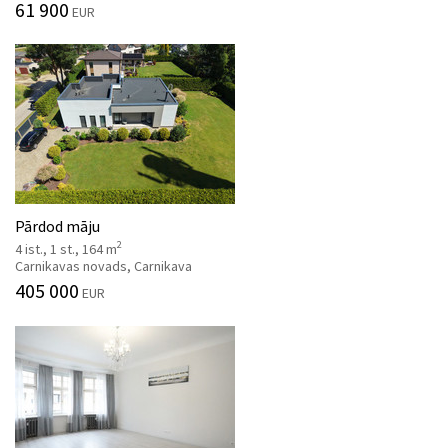
61 900
EUR
Pārdod māju
2
4 ist., 1 st., 164 m
Carnikavas novads, Carnikava
405 000
EUR