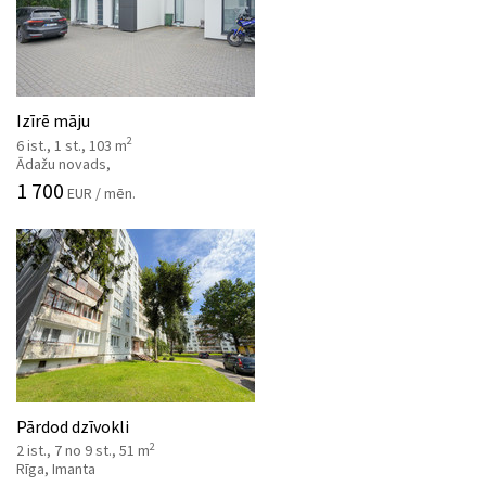
Izīrē māju
2
6 ist., 1 st., 103 m
Ādažu novads,
1 700
EUR / mēn.
Pārdod dzīvokli
2
2 ist., 7 no 9 st., 51 m
Rīga, Imanta