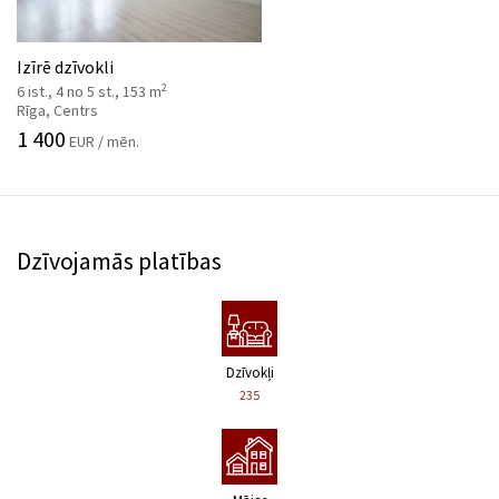
Izīrē dzīvokli
2
6 ist., 4 no 5 st., 153 m
Rīga, Centrs
1 400
EUR / mēn.
Dzīvojamās platības
Dzīvokļi
235