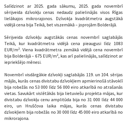
Salīdzinot ar 2025. gada sākumu, 2025. gada novembrī
sērijveida dzīvokļu cenas nedaudz palielinājās visos Rīgas
lielākajos mikrorajonos. Dzīvokļa kvadrātmetra augstākā
vidējā cena bija Teikā, bet viszemākā – joprojām Bolderājā.
Sērijveida dzīvokļu augstākās cenas novembrī saglabājās
Teikā, kur kvadrātmetra vidējā cena pieaugusi līdz 1083
EUR/m². Viena kvadrātmetra zemākā vidējā cena novembrī
bija Bolderājā – 675 EUR/m², kas arī palielinājās, salīdzinot ar
iepriekšējo mēnesi.
Novembrī visdārgākie dzīvokļi saglabājās 119. un 104. sērijas
mājās, kurās cenas divistabu dzīvokļiem apmierinošā stāvoklī
bija robežās no 53 000 līdz 56 000 eiro atkarībā no atrašanās
vietas. Savukārt vislētākās bija lietuviešu projekta mājas, kur
divistabu dzīvokļu cenu amplitūda bija no 31 000 līdz 44 000
eiro, un Hruščova laika mājas, kurās cenas divistabu
dzīvokļiem bija robežās no 30 000 līdz 45 000 eiro atkarībā no
mikrorajona.