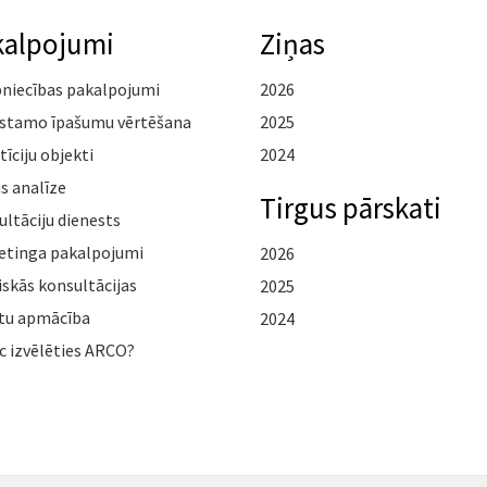
kalpojumi
Ziņas
pniecības pakalpojumi
2026
stamo īpašumu vērtēšana
2025
tīciju objekti
2024
s analīze
Tirgus pārskati
ltāciju dienests
etinga pakalpojumi
2026
iskās konsultācijas
2025
tu apmācība
2024
c izvēlēties ARCO?