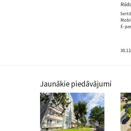
Rūdo
Serti
Mobil
E-pa
30.12
Jaunākie piedāvājumi