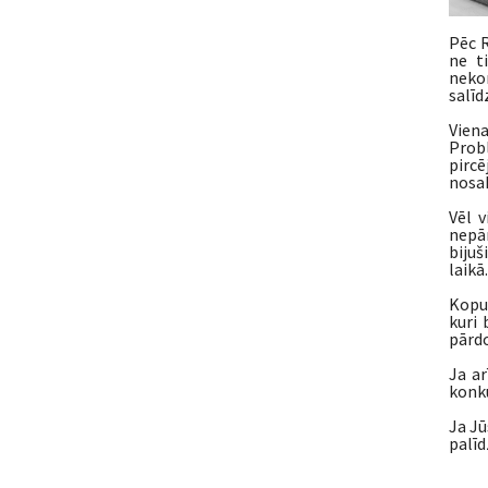
Pēc R
ne t
neko
salīd
Vien
Probl
pircē
nosak
Vēl v
nepār
bijuš
laikā.
Kopum
kuri 
pārdo
Ja ar
konku
Ja Jū
palīd