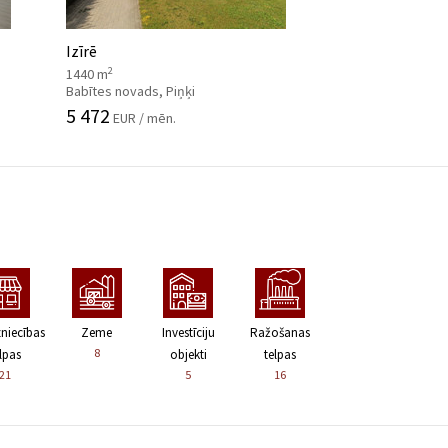
Izīrē
2
1440 m
Babītes novads, Piņķi
5 472
EUR / mēn.
zniecības
Zeme
Investīciju
Ražošanas
8
lpas
objekti
telpas
21
5
16