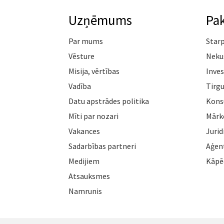
Uzņēmums
Pa
Par mums
Star
Vēsture
Neku
Misija, vērtības
Inves
Vadība
Tirgu
Datu apstrādes politika
Konsu
Mīti par nozari
Mārk
Vakances
Jurid
Sadarbības partneri
Aģen
Medijiem
Kāpē
Atsauksmes
Namrunis