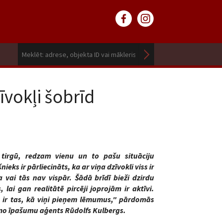
īvokļi šobrīd
tirgū, redzam vienu un to pašu situāciju
ieks ir pārliecināts, ka ar viņa dzīvokli viss ir
a vai tās nav vispār. Šādā brīdī bieži dzirdu
, lai gan realitātē pircēji joprojām ir aktīvi.
es, ir tas, kā viņi pieņem lēmumus," pārdomās
o īpašumu aģents Rūdolfs Kulbergs.