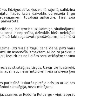
kus līdzīgus dzīvokļus vienā rajonā, salīdzina
jūtu. Tāpēc katrs dzīvoklis otrreizējā tirgū
dāvājumiem tuvākajā apkārtnē. Tieši šajā
 pārvērtēts.
ikšana, balstoties uz kaimiņa sludinājumu.
 cena ir neprecīza, dzīvoklis bieži neiekļūst
šs. Tieši labi sagatavots piedāvājums lielā mērā
ozīme. Otrreizējā tirgū cena viena pati vairs
 gaismu un ikmēneša izmaksām. Rūdolfa praksē ir
 ļauj izvairīties no lielām cenu atkāpēm sarunu
cīzas stratēģijas tirgus. Uzvar tie īpašnieki,
zināti, nevis intuitīvi. Tieši šī pieeja ļauj
s patiesībā izskatās pircēja acīs un ar ko tas
pārdod stratēģija, nevis minējumi.
 sazinies ar Rūdolfu Kulbergu - viņš labprāt