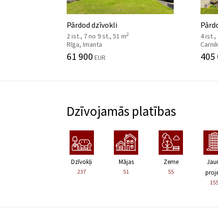
Pārdod dzīvokli
Pārd
2
2 ist., 7 no 9 st., 51 m
4 ist.,
Rīga, Imanta
Carni
61 900
405
EUR
Dzīvojamās platības
Dzīvokļi
Mājas
Zeme
Jau
237
51
55
proje
15