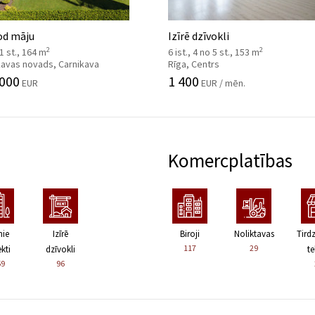
od māju
Izīrē dzīvokli
2
2
 1 st., 164 m
6 ist., 4 no 5 st., 153 m
kavas novads, Carnikava
Rīga, Centrs
 000
1 400
EUR
EUR / mēn.
Komercplatības
nie
Izīrē
Biroji
Noliktavas
Tird
117
29
kti
dzīvokli
te
59
96