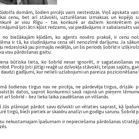
ūdolfa domām, šodien pircējs vairs nesteidzas. Viņš apskata vairā
ikai cenu, bet arī stāvokli, uzturēšanas izmaksas un kopējo sa
nkurē ar visu Rīgu – tas konkurē ar dažiem konkrētiem pie
zinājumā ļoti ātri kļūst redzams, vai piedāvājums ir sabalansēts vai
a no biežākajām kļūdām, ko aģents novēro praksē, ir cenu note
ēma ir tā, ka sludinājuma cena vēl nenozīmē darījumu. Ja sākuma
ju redzeslokā jau pirmajās nedēļās, un šis periods šobrīd ir izšķiro
a visu pārdošanas gaitu.
iena būtiska lieta, ko šobrīd nevar ignorēt, ir sagatavošanas n
dod. Pircēji ļoti jūtīgi reaģē uz dzīvokļa stāvokli, telpas sajūtu,
i daudzi gadījumi, kur nelieli uzlabojumi un pareiza pozicionēšana
ā šodienas tirgus nav ne pircēja, ne pārdevēja tirgus, drīzāk- pre
balstās datos, saprot konkurenci savā rajonā un pieņem lēmumus ap
t arī šobrīd – bez lieka laika zaudēšanas un vilšanās.
ī Jūs plānojat pārdot savu dzīvokli un vēlaties saprast, kā īpašum
rē tirgū, bieži pietiek ar skaidru analīzi un godīgu sarunu. Šobrīd 
su nekustamajam īpašumam ir nepieciešama pārdošanas stratēģija,
zēs.