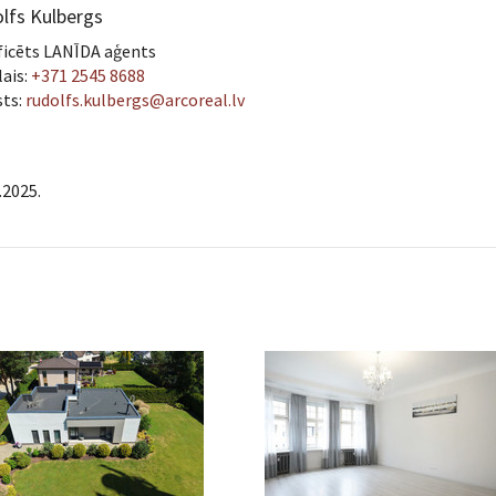
lfs Kulbergs
ficēts LANĪDA aģents
ais:
+371 2545 8688
sts:
rudolfs.kulbergs@arcoreal.lv
.2025.