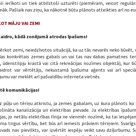
āli ierīkoti un tiek atbilstoši uzturēti (piemēram, veicot regulā
āk. Pašlaik nav ziņu, ka nākotnē būtu plānots atteikties arī no e
OT MĀJU VAI ZEMI
aidro, kādā zonējumā atrodas īpašums!
pērkot zemi, neiedzīvotos situācijā, ka uz tās nevarēs neko būvēt,
das konkrētais zemes gabals un vai tas nav dabas pamatnes teri
, ūdenstilpju krastā vai citā rekreācijas nozīmes objektā), kur b
aidrot var vērtētājs, nekustamā īpašuma aģents vai arī speciāl
umu var meklēt arī pašvaldību interneta vietnēs.
rtē komunikācijas!
 pūļu un tēriņu atkristu, ja zemes gabalam, uz kura plānots ko 
šināta kanalizācija un elektrības pievade. Ja elektrības īpašum
jas, jo netālu elektrības līnija ne vienmēr nozīmē, ka tai iespēj
ma tirgus vērtību, bet būs arī iemesls prāviem tēriņiem. Svarīgs 
vads nav pievilkts, var izvērtēt iespēju veikt savu dziļurbumu. 