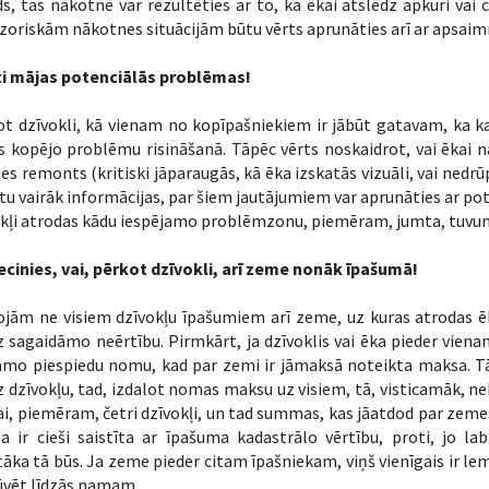
s, tas nākotnē var rezultēties ar to, ka ēkai atslēdz apkuri va
zoriskām nākotnes situācijām būtu vērts aprunāties arī ar apsaim
ti mājas potenciālās problēmas!
t dzīvokli, kā vienam no kopīpašniekiem ir jābūt gatavam, ka kau
 kopējo problēmu risināšanā. Tāpēc vērts noskaidrot, vai ēkai 
es remonts (kritiski jāparaugās, kā ēka izskatās vizuāli, vai nedr
tu vairāk informācijas, par šiem jautājumiem var aprunāties ar p
okļi atrodas kādu iespējamo problēmzonu, piemēram, jumta, tuvu
ecinies, vai, pērkot dzīvokli, arī zeme nonāk īpašumā!
jām ne visiem dzīvokļu īpašumiem arī zeme, uz kuras atrodas ēk
 sagaidāmo neērtību. Pirmkārt, ja dzīvoklis vai ēka pieder vien
mo piespiedu nomu, kad par zemi ir jāmaksā noteikta maksa. Tāta
 dzīvokļu, tad, izdalot nomas maksu uz visiem, tā, visticamāk, ne
kai, piemēram, četri dzīvokļi, un tad summas, kas jāatdod par z
 ir cieši saistīta ar īpašuma kadastrālo vērtību, proti, jo la
āka tā būs. Ja zeme pieder citam īpašniekam, viņš vienīgais ir lem
ūvēt līdzās namam.