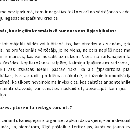
me nav īpašumā, tam ir negatīvs faktors arī no vērtēšanas viedokļ
ju iegādāties īpašumu kredītā.
nāt, ka aiz
glīta
kosmētiskā remonta neslēpjas ķibeles?
tot mājokli bildēs vai klātienē, to, kas atrodas aiz sienām, gr
js, ne profesionāls vērtētājs, jo ne viens, ne otrs neplēš nost ma
 ir nianses, kas var norādīt uz riskiem. Viens no sarkanajiem 
s fasādes, koplietošanas telpām, kaimiņu īpašumiem redzams,
oklī viss izskatās ideāli, pastāv risks, ka aiz ģipškartona p
kākais, kas var radīt problēmas nākotnē, ir inženierkomunikācij
īmē, ka tikpat nevainojams ir viss cits, kas saistīts ar santehniku.
mainīti stāvvadi, var censties noskaidrot, apvaicājot kaimiņus
kļa.
āzes apkure ir tālredzīgs variants?
vi varianti, kā iespējams organizēt apkuri dzīvokļiem, – ar individu
inās, ka, piemēram, Rīgā pašlaik ir teritorijas, kurās no jauna iev