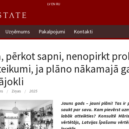
LV
EN
RU
Uzņēmums
Pakalpojumi
Kontakti
, pērkot sapni, nenopirkt pro
teikumi, ja plāno nākamajā g
jokli
ms
Ziņas
2025
Jauns gads – jauni plāni! Tas ir
saukt par savu. Kam pievērst uz
labāk atteikties? Konsultē Māri
vērtētājs, Latvijas Īpašumu vērtē
loceklis.