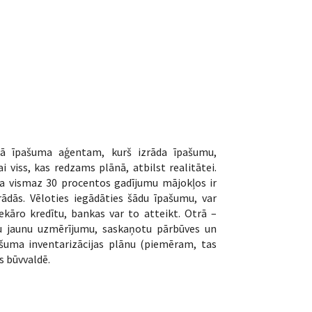
mā īpašuma aģentam, kurš izrāda īpašumu,
 viss, kas redzams plānā, atbilst realitātei.
ka vismaz 30 procentos gadījumu mājokļos ir
ādās. Vēloties iegādāties šādu īpašumu, var
ekāro kredītu, bankas var to atteikt. Otrā –
iktu jaunu uzmērījumu, saskaņotu pārbūves un
pašuma inventarizācijas plānu (piemēram, tas
s būvvaldē.