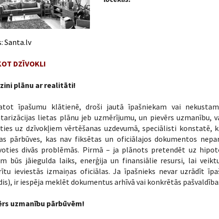
s:
Santa.lv
OT DZĪVOKLI
zini plānu ar realitāti!
atot īpašumu klātienē, droši jautā īpašniekam vai nekusta
tarizācijas lietas plānu jeb uzmērījumu, un pievērs uzmanību, vai
ties uz dzīvokļiem vērtēšanas uzdevumā, speciālisti konstatē, 
tas pārbūves, kas nav fiksētas un oficiālajos dokumentos nepar
īvoties divās problēmās. Pirmā – ja plānots pretendēt uz hipot
m būs jāiegulda laiks, enerģija un finansiālie resursi, lai ve
ītu ieviestās izmaiņas oficiālas. Ja īpašnieks nevar uzrādīt ī
is), ir iespēja meklēt dokumentus arhīvā vai konkrētās pašvaldība
ērs uzmanību pārbūvēm!