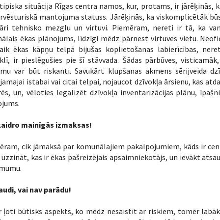
 tipiska situācija Rīgas centra namos, kur, protams, ir jārēķinās
rvēsturiskā mantojuma statuss. Jārēķinās, ka viskomplicētāk būs
tāri tehnisko mezglu un virtuvi. Piemēram, nereti ir tā, ka va
nālais ēkas plānojums, līdzīgi mēdz pārnest virtuves vietu. Neofi
laik ēkas kāpņu telpā bijušas koplietošanas labierīcības, nere
lī, ir pieslēgušies pie šī stāvvada. Šādas pārbūves, visticamāk
mu var būt riskanti. Savukārt klupšanas akmens sērijveida dzīv
jamajai istabai vai citai telpai, nojaucot dzīvokļa ārsienu, kas at
ēs, un, vēloties legalizēt dzīvokļa inventarizācijas plānu, īpaš
ojums.
aidro mainīgās izmaksas!
ēram, cik jāmaksā par komunālajiem pakalpojumiem, kāds ir cen
 uzzināt, kas ir ēkas pašreizējais apsaimniekotājs, un ievākt ats
mumu.
audi, vai nav parādu!
r ļoti būtisks aspekts, ko mēdz nesaistīt ar riskiem, tomēr labāk