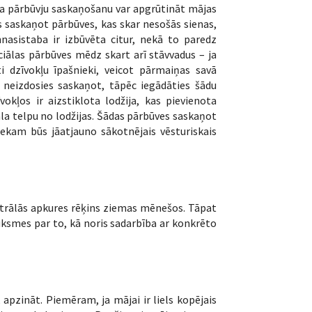
, ka pārbūvju saskaņošanu var apgrūtināt mājas
 saskaņot pārbūves, kas skar nesošās sienas,
nnasistaba ir izbūvēta citur, nekā to paredz
ciālas pārbūves mēdz skart arī stāvvadus – ja
ti dzīvokļu īpašnieki, veicot pārmaiņas savā
, neizdosies saskaņot, tāpēc iegādāties šādu
okļos ir aizstiklota lodžija, kas pievienota
dala telpu no lodžijas. Šādas pārbūves saskaņot
niekam būs jāatjauno sākotnējais vēsturiskais
trālās apkures rēķins ziemas mēnešos. Tāpat
auksmes par to, kā noris sadarbība ar konkrēto
 apzināt. Piemēram, ja mājai ir liels kopējais