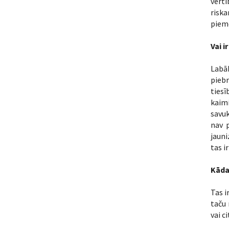
vērtī
riska
piemē
Vai i
Labā
piebr
tiesī
kaimi
savu
nav p
jauni
tas i
Kāda
Tas i
taču 
vai c