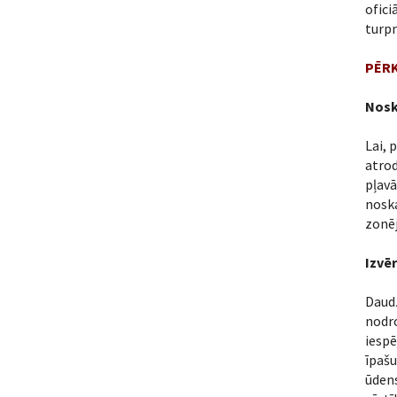
ofici
turpm
PĒRK
Nosk
Lai, 
atro
pļavā
nosk
zonēj
Izvē
Daudz
nodro
iespē
īpašu
ūdens