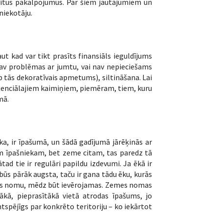
i citus pakalpojumus. Par šiem jautājumiem un
niekotāju.
t kad var tikt prasīts finansiāls ieguldījums
nav problēmas ar jumtu, vai nav nepieciešams
ūp tās dekoratīvais apmetums), siltināšana. Lai
otenciālajiem kaimiņiem, piemēram, tiem, kuru
mā.
a, ir īpašumā, un šādā gadījumā jārēķinās ar
am īpašniekam, bet zeme citam, tas paredz tā
d tie ir regulāri papildu izdevumi. Ja ēkā ir
būs pārāk augsta, taču ir gana tādu ēku, kurās
emes nomu, mēdz būt ievērojamas. Zemes nomas
bākā, pieprasītākā vietā atrodas īpašums, jo
tspējīgs par konkrēto teritoriju – ko iekārtot