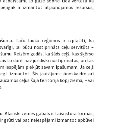
v atbalstāmi, jo gāze šobrīd tiek vērtēta kā
tspējīgāk ir izmantot atjaunojamos resursus,
ašuma. Taču lauku reģionos ir izplatīti, ka
arīgi, lai būtu nostiprināts ceļu servitūts –
ašumu. Reizēm gadās, ka šāds ceļš, kas šķērso
as to darīt nav juridiski nostiprinātas, un tas
ām iespējām piekļūt savam īpašumam. Ja ceļš
liegt izmantot. Šis jautājums jānoskaidro arī
ucamos ceļus šajā teritorijā kopj ziemā, – vai
a.
u. Klasiski zemes gabals ir taisnstūra formas,
ir grūti vai pat neiespējami izmantot apbūvei