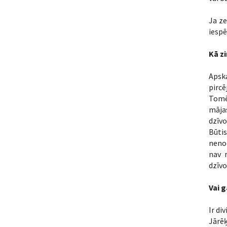
Ja ze
iespē
Kā zi
Apska
pircē
Tomēr
māja
dzīv
Būtis
nenoz
nav 
dzīvo
Vai g
Ir di
Jārēķ