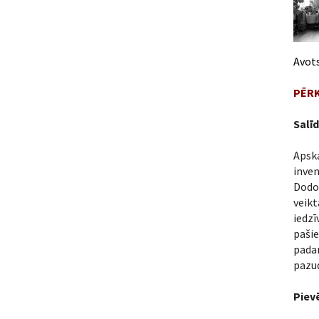
Avot
PĒRK
Salīd
Apsk
inven
Dodo
veik
iedz
pašie
padar
pazud
Piev