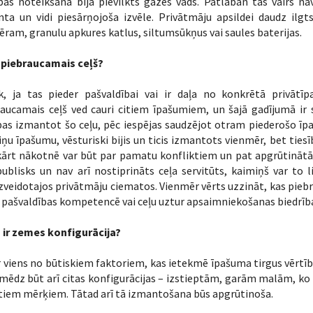
bas noteikšanā bija pievilkts gāzes vads. Patlaban tas vairs na
nta un vidi piesārņojoša izvēle. Privātmāju apsildei daudz ilg
ram, granulu apkures katlus, siltumsūkņus vai saules baterijas.
r piebraucamais ceļš?
k, ja tas pieder pašvaldībai vai ir daļa no konkrētā privātīp
aucamais ceļš ved cauri citiem īpašumiem, un šajā gadījumā ir sv
bas izmantot šo ceļu, pēc iespējas saudzējot otram piederošo īp
ņu īpašumu, vēsturiski bijis un ticis izmantots vienmēr, bet tiesīb
kārt nākotnē var būt par pamatu konfliktiem un pat apgrūtināt
ublisks un nav arī nostiprināts ceļa servitūts, kaimiņš var to 
zveidotajos privātmāju ciematos. Vienmēr vērts uzzināt, kas piebra
r pašvaldības kompetencē vai ceļu uztur apsaimniekošanas biedrīb
 ir zemes konfigurācija?
r viens no būtiskiem faktoriem, kas ietekmē īpašuma tirgus vērtīb
mēdz būt arī citas konfigurācijas – izstieptām, garām malām, ko 
itiem mērķiem. Tātad arī tā izmantošana būs apgrūtinoša.