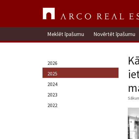
Meklēt īpašumu
Novērtēt īpašumu
Kā
2026
ie
2025
mā
2024
2023
Sāku
2022