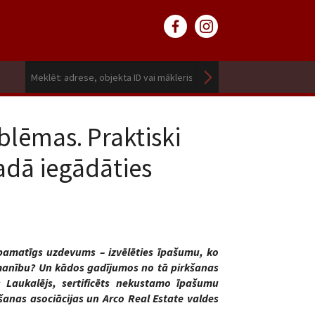
blēmas. Praktiski
adā iegādāties
 pamatīgs uzdevums – izvēlēties īpašumu, ko
manību? Un kādos gadījumos no tā pirkšanas
s Laukalējs, sertificēts nekustamo īpašumu
šanas asociācijas un Arco Real Estate valdes