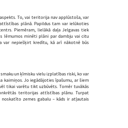
spekts. To, vai teritorija nav applūstoša, var
attīstības plānā. Papildus tam var ielūkoties
centrs. Piemēram, lielākā daļa Jelgavas tiek
bas lēmumos minēti plāni par dambju vai citu
a var nepiešķirt kredītu, kā arī nākotnē būs
maku un ķīmisku vielu izplatības riski, ko var
ja kaimiņos. Jo iegādājoties īpašumu, ar šiem
vēl tikai varētu tikt uzbūvēts. Tomēr tuvākās
nkrētās teritorijas attīstības plānu. Turpat
z noskatīto zemes gabalu – kāds ir atļautais