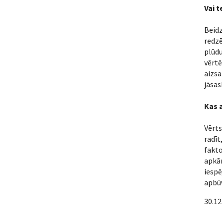
Vai t
Beidz
redzē
plūdu
vērtē
aizsa
jāsas
Kas 
Vērts
radīt
fakto
apkā
iespē
apbūv
30.12