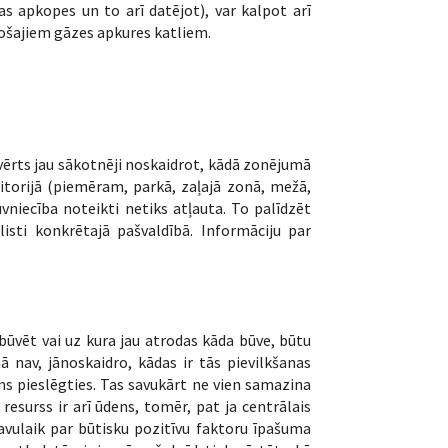
ras apkopes un to arī datējot), var kalpot arī
sošajiem gāzes apkures katliem.
 vērts jau sākotnēji noskaidrot, kādā zonējumā
torijā (piemēram, parkā, zaļajā zonā, mežā,
ūvniecība noteikti netiks atļauta. To palīdzēt
isti konkrētajā pašvaldībā. Informāciju par
būvēt vai uz kura jau atrodas kāda būve, būtu
ā nav, jānoskaidro, kādas ir tās pievilkšanas
ams pieslēgties. Tas savukārt ne vien samazina
resurss ir arī ūdens, tomēr, pat ja centrālais
Savulaik par būtisku pozitīvu faktoru īpašuma