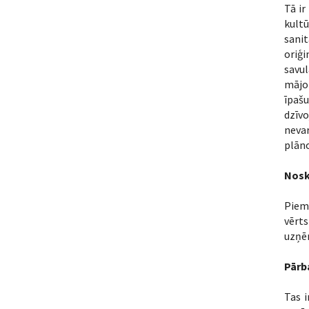
Tā ir
kultū
sani
oriģi
savu
mājok
īpašu
dzīvo
nevar
plān
Nosk
Piem
vērts
uzņē
Pārb
Tas i