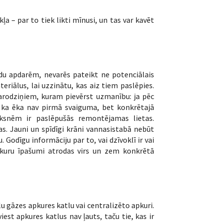
a – par to tiek likti mīnusi, un tas var kavēt
īdu apdarēm, nevarēs pateikt ne potenciālais
teriālus, lai uzzinātu, kas aiz tiem paslēpies.
karodziņiem, kuram pievērst uzmanību: ja pēc
 ka ēka nav pirmā svaiguma, bet konkrētajā
lāksnēm ir paslēpušās remontējamas lietas.
as. Jauni un spīdīgi krāni vannasistabā nebūt
 Godīgu informāciju par to, vai dzīvoklī ir vai
, kuru īpašumi atrodas virs un zem konkrētā
ālu gāzes apkures katlu vai centralizēto apkuri.
iest apkures katlus nav ļauts, taču tie, kas ir