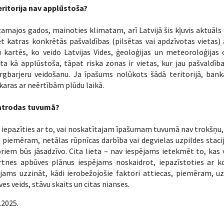
eritorija nav applūstoša?
amajos gados, mainoties klimatam, arī Latvijā šis kļuvis aktuāls a
t katras konkrētās pašvaldības (pilsētas vai apdzīvotas vietas) 
 kartēs, ko veido Latvijas Vides, ģeoloģijas un meteoroloģijas 
ta kā applūstoša, tāpat riska zonas ir vietas, kur jau pašvaldī
rgbarjeru veidošanu. Ja īpašums nolūkots šādā teritorijā, bank
karas ar neērtībām plūdu laikā.
atrodas tuvumā?
 iepazīties ar to, vai noskatītajam īpašumam tuvumā nav trokšņu, s
, piemēram, netālas rūpnīcas darbība vai degvielas uzpildes staci
riem būs jāsadzīvo. Cita lieta – nav iespējams ietekmēt to, kas 
rtnes apbūves plānus iespējams noskaidrot, iepazīstoties ar ko
jams uzzināt, kādi ierobežojošie faktori attiecas, piemēram, u
es veids, stāvu skaits un citas nianses.
.2025.