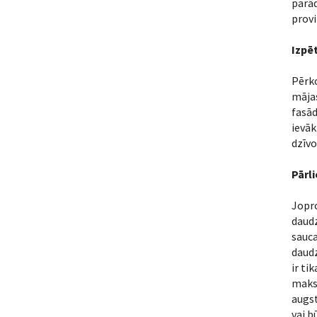
parād
provi
Izpē
Pērko
mājas
fasād
ievāk
dzīv
Pārli
Jopro
daudz
sauca
daudz
ir ti
maksa
augst
vai b