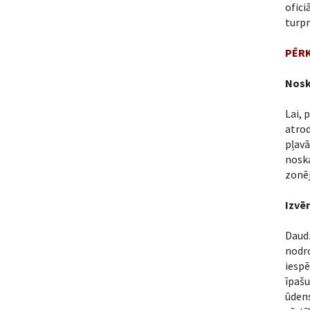
ofici
turpm
PĒRK
Nosk
Lai, 
atro
pļavā
nosk
zonēj
Izvē
Daudz
nodro
iespē
īpašu
ūdens