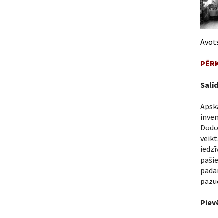
Avot
PĒRK
Salīd
Apsk
inven
Dodo
veik
iedz
pašie
padar
pazud
Piev