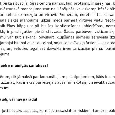
 tipiska situācija Rīgas centra namos, kur, protams, ir jārēķinās
rvēsturiskā mantojuma statuss. Jārēķinās, ka viskomplicētāk būs
tāri tehnisko mezglu un virtuvi. Piemēram, nereti ir tā, ka va
nālais ēkas plānojums, līdzīgi mēdz pārnest virtuves vietu. Neofi
laik ēkas kāpņu telpā bijušas koplietošanas labierīcības, nere
lī, ir pieslēgušies pie šī stāvvada. Šādas pārbūves, visticamāk
mu var būt riskanti. Savukārt klupšanas akmens sērijveida dzīv
jamajai istabai vai citai telpai, nojaucot dzīvokļa ārsienu, kas at
ēs, un, vēloties legalizēt dzīvokļa inventarizācijas plānu, īpaš
ojums.
aidro mainīgās izmaksas!
ēram, cik jāmaksā par komunālajiem pakalpojumiem, kāds ir cen
 uzzināt, kas ir ēkas pašreizējais apsaimniekotājs, un ievākt ats
mumu.
audi, vai nav parādu!
r ļoti būtisks aspekts, ko mēdz nesaistīt ar riskiem, tomēr labāk