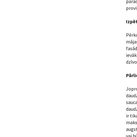
parād
provi
Izpē
Pērko
mājas
fasād
ievāk
dzīv
Pārli
Jopro
daudz
sauca
daudz
ir ti
maksa
augst
vai b