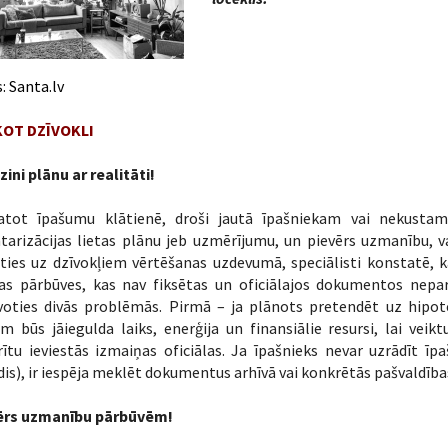
s:
Santa.lv
OT DZĪVOKLI
zini plānu ar realitāti!
atot īpašumu klātienē, droši jautā īpašniekam vai nekusta
tarizācijas lietas plānu jeb uzmērījumu, un pievērs uzmanību, vai
ties uz dzīvokļiem vērtēšanas uzdevumā, speciālisti konstatē, 
tas pārbūves, kas nav fiksētas un oficiālajos dokumentos nepar
īvoties divās problēmās. Pirmā – ja plānots pretendēt uz hipot
m būs jāiegulda laiks, enerģija un finansiālie resursi, lai ve
ītu ieviestās izmaiņas oficiālas. Ja īpašnieks nevar uzrādīt ī
is), ir iespēja meklēt dokumentus arhīvā vai konkrētās pašvaldība
ērs uzmanību pārbūvēm!