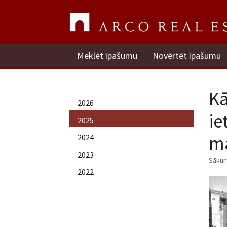
Meklēt īpašumu
Novērtēt īpašumu
Kā
2026
ie
2025
mā
2024
2023
Sāku
2022