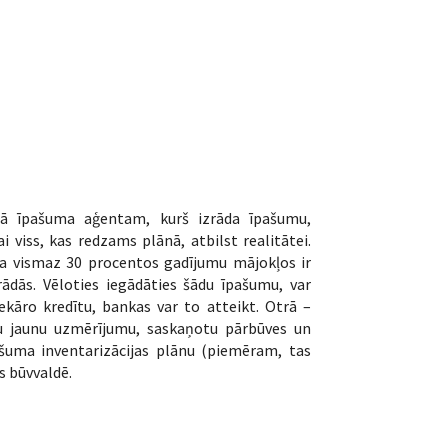
mā īpašuma aģentam, kurš izrāda īpašumu,
 viss, kas redzams plānā, atbilst realitātei.
ka vismaz 30 procentos gadījumu mājokļos ir
ādās. Vēloties iegādāties šādu īpašumu, var
ekāro kredītu, bankas var to atteikt. Otrā –
iktu jaunu uzmērījumu, saskaņotu pārbūves un
pašuma inventarizācijas plānu (piemēram, tas
s būvvaldē.