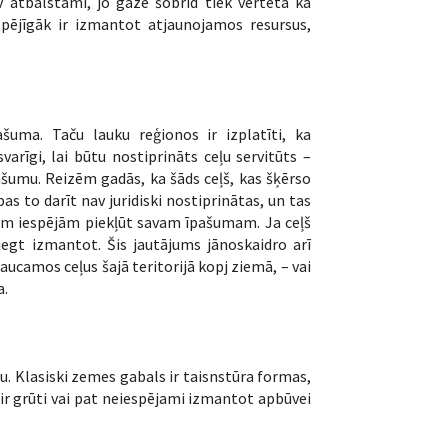
v atbalstāmi, jo gāze šobrīd tiek vērtēta kā
tspējīgāk ir izmantot atjaunojamos resursus,
ašuma. Taču lauku reģionos ir izplatīti, ka
arīgi, lai būtu nostiprināts ceļu servitūts –
ašumu. Reizēm gadās, ka šāds ceļš, kas šķērso
as to darīt nav juridiski nostiprinātas, un tas
ām iespējām piekļūt savam īpašumam. Ja ceļš
liegt izmantot. Šis jautājums jānoskaidro arī
ucamos ceļus šajā teritorijā kopj ziemā, – vai
a.
u. Klasiski zemes gabals ir taisnstūra formas,
ir grūti vai pat neiespējami izmantot apbūvei