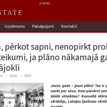
LV
EN
RU
Uzņēmums
Pakalpojumi
Kontakti
, pērkot sapni, nenopirkt pro
teikumi, ja plāno nākamajā g
jokli
ms
Ziņas
2025
Jauns gads – jauni plāni! Tas ir
saukt par savu. Kam pievērst uz
labāk atteikties? Konsultē Māri
vērtētājs, Latvijas Īpašumu vērtē
loceklis.