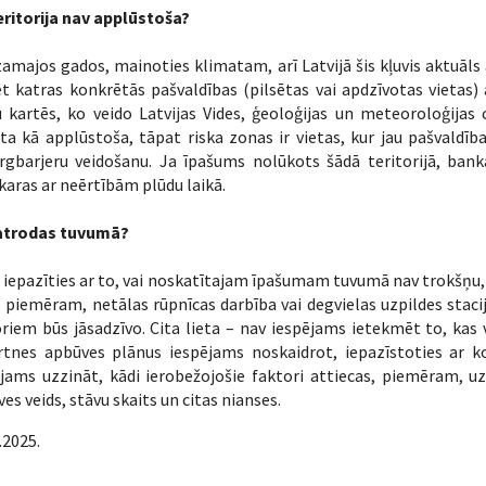
eritorija nav applūstoša?
amajos gados, mainoties klimatam, arī Latvijā šis kļuvis aktuāls a
t katras konkrētās pašvaldības (pilsētas vai apdzīvotas vietas) 
 kartēs, ko veido Latvijas Vides, ģeoloģijas un meteoroloģijas 
ta kā applūstoša, tāpat riska zonas ir vietas, kur jau pašvaldī
rgbarjeru veidošanu. Ja īpašums nolūkots šādā teritorijā, bank
karas ar neērtībām plūdu laikā.
atrodas tuvumā?
 iepazīties ar to, vai noskatītajam īpašumam tuvumā nav trokšņu, s
, piemēram, netālas rūpnīcas darbība vai degvielas uzpildes staci
riem būs jāsadzīvo. Cita lieta – nav iespējams ietekmēt to, kas 
rtnes apbūves plānus iespējams noskaidrot, iepazīstoties ar ko
jams uzzināt, kādi ierobežojošie faktori attiecas, piemēram, u
es veids, stāvu skaits un citas nianses.
.2025.