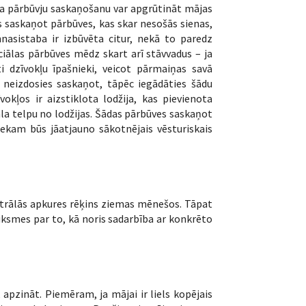
, ka pārbūvju saskaņošanu var apgrūtināt mājas
 saskaņot pārbūves, kas skar nesošās sienas,
nnasistaba ir izbūvēta citur, nekā to paredz
ciālas pārbūves mēdz skart arī stāvvadus – ja
ti dzīvokļu īpašnieki, veicot pārmaiņas savā
, neizdosies saskaņot, tāpēc iegādāties šādu
okļos ir aizstiklota lodžija, kas pievienota
dala telpu no lodžijas. Šādas pārbūves saskaņot
niekam būs jāatjauno sākotnējais vēsturiskais
trālās apkures rēķins ziemas mēnešos. Tāpat
auksmes par to, kā noris sadarbība ar konkrēto
 apzināt. Piemēram, ja mājai ir liels kopējais