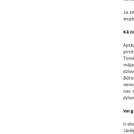
Ja ze
iespē
Kā zi
Apska
pircē
Tomēr
māja
dzīv
Būtis
nenoz
nav 
dzīvo
Vai g
Ir di
Jārēķ