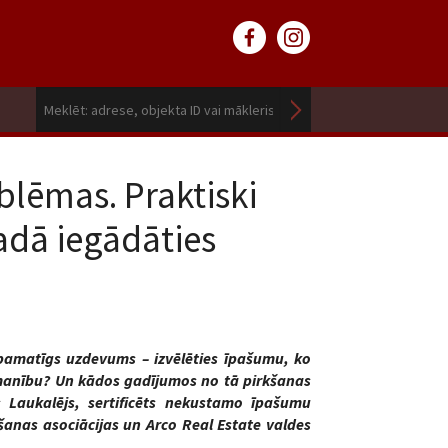
blēmas. Praktiski
adā iegādāties
 pamatīgs uzdevums – izvēlēties īpašumu, ko
manību? Un kādos gadījumos no tā pirkšanas
s Laukalējs, sertificēts nekustamo īpašumu
šanas asociācijas un Arco Real Estate valdes