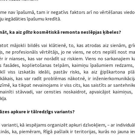
me nav īpašumā, tam ir negatīvs faktors arī no vērtēšanas viedokļ
ju iegādāties īpašumu kredītā.
nāt, ka aiz
glīta
kosmētiskā remonta neslēpjas ķibeles?
tot mājokli bildēs vai klātienē, to, kas atrodas aiz sienām, gr
js, ne profesionāls vērtētājs, jo ne viens, ne otrs neplēš nost ma
 ir nianses, kas var norādīt uz riskiem. Viens no sarkanajiem 
s fasādes, koplietošanas telpām, kaimiņu īpašumiem redzams,
oklī viss izskatās ideāli, pastāv risks, ka aiz ģipškartona p
kākais, kas var radīt problēmas nākotnē, ir inženierkomunikācij
īmē, ka tikpat nevainojams ir viss cits, kas saistīts ar santehniku.
mainīti stāvvadi, var censties noskaidrot, apvaicājot kaimiņus
kļa.
āzes apkure ir tālredzīgs variants?
vi varianti, kā iespējams organizēt apkuri dzīvokļiem, – ar individu
inās, ka, piemēram, Rīgā pašlaik ir teritorijas, kurās no jauna iev