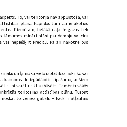
spekts. To, vai teritorija nav applūstoša, var
attīstības plānā. Papildus tam var ielūkoties
centrs. Piemēram, lielākā daļa Jelgavas tiek
bas lēmumos minēti plāni par dambju vai citu
a var nepiešķirt kredītu, kā arī nākotnē būs
maku un ķīmisku vielu izplatības riski, ko var
ja kaimiņos. Jo iegādājoties īpašumu, ar šiem
vēl tikai varētu tikt uzbūvēts. Tomēr tuvākās
nkrētās teritorijas attīstības plānu. Turpat
z noskatīto zemes gabalu – kāds ir atļautais