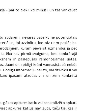
a – par to tiek likti mīnusi, un tas var kavēt
īdu apdarēm, nevarēs pateikt ne potenciālais
teriālus, lai uzzinātu, kas aiz tiem paslēpies.
karodziņiem, kuram pievērst uzmanību: ja pēc
 ka ēka nav pirmā svaiguma, bet konkrētajā
lāksnēm ir paslēpušās remontējamas lietas.
as. Jauni un spīdīgi krāni vannasistabā nebūt
 Godīgu informāciju par to, vai dzīvoklī ir vai
, kuru īpašumi atrodas virs un zem konkrētā
ālu gāzes apkures katlu vai centralizēto apkuri.
iest apkures katlus nav ļauts, taču tie, kas ir