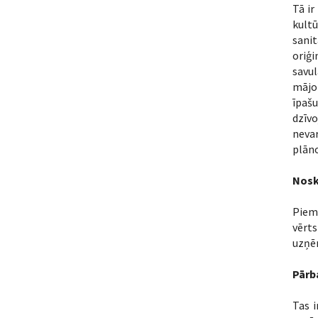
Tā ir
kultū
sani
oriģi
savu
mājok
īpašu
dzīvo
nevar
plān
Nosk
Piem
vērts
uzņē
Pārb
Tas i