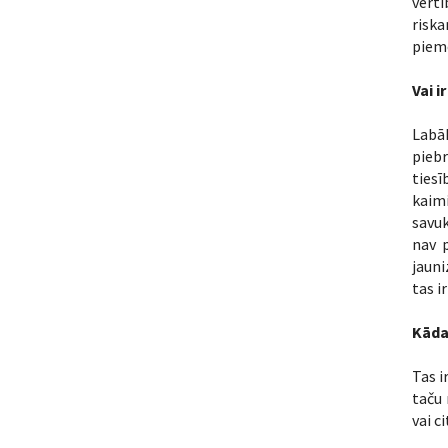
vērtī
riska
piemē
Vai i
Labā
piebr
tiesī
kaimi
savu
nav p
jauni
tas i
Kāda
Tas i
taču 
vai c