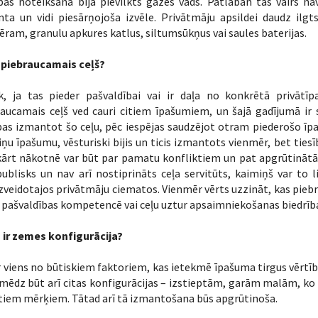
bas noteikšanā bija pievilkts gāzes vads. Patlaban tas vairs na
nta un vidi piesārņojoša izvēle. Privātmāju apsildei daudz ilg
ram, granulu apkures katlus, siltumsūkņus vai saules baterijas.
r piebraucamais ceļš?
k, ja tas pieder pašvaldībai vai ir daļa no konkrētā privātīp
aucamais ceļš ved cauri citiem īpašumiem, un šajā gadījumā ir sv
bas izmantot šo ceļu, pēc iespējas saudzējot otram piederošo īp
ņu īpašumu, vēsturiski bijis un ticis izmantots vienmēr, bet tiesīb
kārt nākotnē var būt par pamatu konfliktiem un pat apgrūtināt
ublisks un nav arī nostiprināts ceļa servitūts, kaimiņš var to 
zveidotajos privātmāju ciematos. Vienmēr vērts uzzināt, kas piebra
r pašvaldības kompetencē vai ceļu uztur apsaimniekošanas biedrīb
 ir zemes konfigurācija?
r viens no būtiskiem faktoriem, kas ietekmē īpašuma tirgus vērtīb
mēdz būt arī citas konfigurācijas – izstieptām, garām malām, ko 
itiem mērķiem. Tātad arī tā izmantošana būs apgrūtinoša.