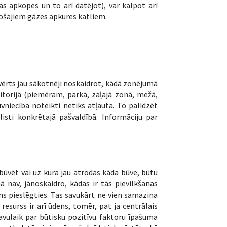
ras apkopes un to arī datējot), var kalpot arī
sošajiem gāzes apkures katliem.
 vērts jau sākotnēji noskaidrot, kādā zonējumā
torijā (piemēram, parkā, zaļajā zonā, mežā,
ūvniecība noteikti netiks atļauta. To palīdzēt
isti konkrētajā pašvaldībā. Informāciju par
būvēt vai uz kura jau atrodas kāda būve, būtu
ā nav, jānoskaidro, kādas ir tās pievilkšanas
ams pieslēgties. Tas savukārt ne vien samazina
resurss ir arī ūdens, tomēr, pat ja centrālais
Savulaik par būtisku pozitīvu faktoru īpašuma