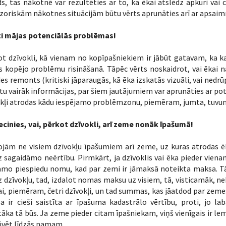
s, tas nākotnē var rezultēties ar to, ka ēkai atslēdz apkuri va
zoriskām nākotnes situācijām būtu vērts aprunāties arī ar apsaim
ti mājas potenciālās problēmas!
t dzīvokli, kā vienam no kopīpašniekiem ir jābūt gatavam, ka kau
 kopējo problēmu risināšanā. Tāpēc vērts noskaidrot, vai ēkai 
es remonts (kritiski jāparaugās, kā ēka izskatās vizuāli, vai nedr
tu vairāk informācijas, par šiem jautājumiem var aprunāties ar p
okļi atrodas kādu iespējamo problēmzonu, piemēram, jumta, tuvu
ecinies, vai, pērkot dzīvokli, arī zeme nonāk īpašumā!
jām ne visiem dzīvokļu īpašumiem arī zeme, uz kuras atrodas ēk
 sagaidāmo neērtību. Pirmkārt, ja dzīvoklis vai ēka pieder vien
mo piespiedu nomu, kad par zemi ir jāmaksā noteikta maksa. Tāta
 dzīvokļu, tad, izdalot nomas maksu uz visiem, tā, visticamāk, ne
kai, piemēram, četri dzīvokļi, un tad summas, kas jāatdod par z
 ir cieši saistīta ar īpašuma kadastrālo vērtību, proti, jo la
āka tā būs. Ja zeme pieder citam īpašniekam, viņš vienīgais ir lem
ūvēt līdzās namam.