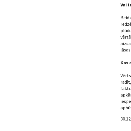
Vai t
Beidz
redzē
plūdu
vērtē
aizsa
jāsas
Kas 
Vērts
radīt
fakto
apkā
iespē
apbūv
30.12