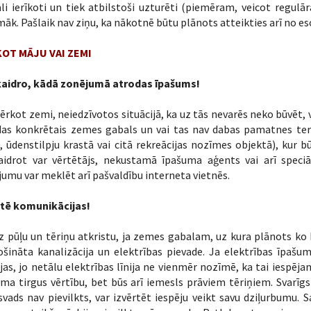
āli ierīkoti un tiek atbilstoši uzturēti (piemēram, veicot regulā
āk. Pašlaik nav ziņu, ka nākotnē būtu plānots atteikties arī no e
OT MĀJU VAI ZEMI
aidro, kādā zonējumā atrodas īpašums!
pērkot zemi, neiedzīvotos situācijā, ka uz tās nevarēs neko būvēt,
das konkrētais zemes gabals un vai tas nav dabas pamatnes teri
, ūdenstilpju krastā vai citā rekreācijas nozīmes objektā), kur b
aidrot var vērtētājs, nekustamā īpašuma aģents vai arī speciāl
umu var meklēt arī pašvaldību interneta vietnēs.
rtē komunikācijas!
 pūļu un tēriņu atkristu, ja zemes gabalam, uz kura plānots ko 
šināta kanalizācija un elektrības pievade. Ja elektrības īpašum
jas, jo netālu elektrības līnija ne vienmēr nozīmē, ka tai iespēj
ma tirgus vērtību, bet būs arī iemesls prāviem tēriņiem. Svarīgs 
vads nav pievilkts, var izvērtēt iespēju veikt savu dziļurbumu. 