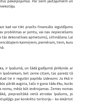
i citus pakalpojumus. Par šiem jautājumiem un
niekotāju.
t kad var tikt prasīts finansiāls ieguldījums
nav problēmas ar jumtu, vai nav nepieciešams
ūp tās dekoratīvais apmetums), siltināšana. Lai
otenciālajiem kaimiņiem, piemēram, tiem, kuru
mā.
a, ir īpašumā, un šādā gadījumā jārēķinās ar
am īpašniekam, bet zeme citam, tas paredz tā
d tie ir regulāri papildu izdevumi. Ja ēkā ir
būs pārāk augsta, taču ir gana tādu ēku, kurās
emes nomu, mēdz būt ievērojamas. Zemes nomas
bākā, pieprasītākā vietā atrodas īpašums, jo
tspējīgs par konkrēto teritoriju – ko iekārtot