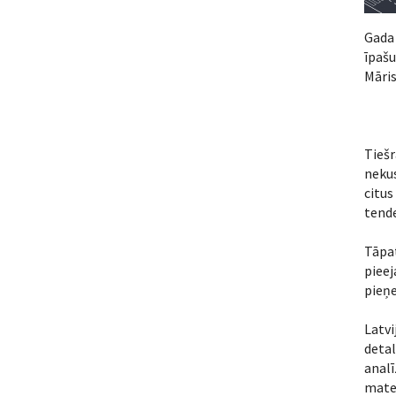
Gada 
īpašu
Māris
Tieš
neku
citu
tende
Tāpa
pieej
pieņ
Latv
detal
analī
mater