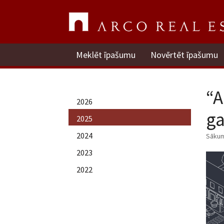
Meklēt īpašumu
Novērtēt īpašumu
“A
2026
ga
2025
2024
Sāku
2023
2022