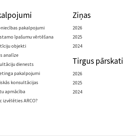
kalpojumi
Ziņas
pniecības pakalpojumi
2026
stamo īpašumu vērtēšana
2025
tīciju objekti
2024
s analīze
Tirgus pārskati
ltāciju dienests
etinga pakalpojumi
2026
iskās konsultācijas
2025
tu apmācība
2024
c izvēlēties ARCO?