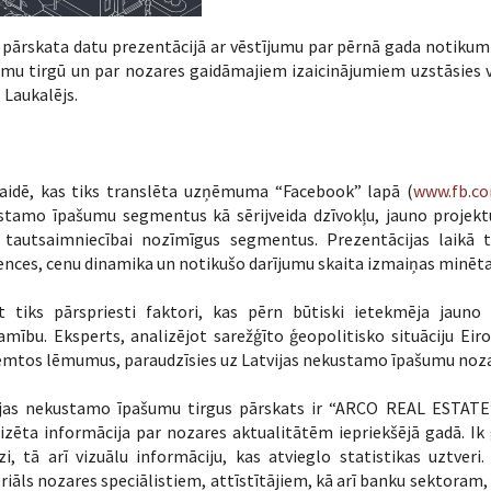
pārskata datu prezentācijā ar vēstījumu par pērnā gada notikumi
mu tirgū un par nozares gaidāmajiem izaicinājumiem uzstāsies va
 Laukalējs.
raidē, kas tiks translēta uzņēmuma “Facebook” lapā (
www.fb.co
stamo īpašumu segmentus kā sērijveida dzīvokļu, jauno projekt
s tautsaimniecībai nozīmīgus segmentus. Prezentācijas laikā t
nces, cenu dinamika un notikušo darījumu skaita izmaiņas minēt
t tiks pārspriesti faktori, kas pērn būtiski ietekmēja jaun
amību. Eksperts, analizējot sarežģīto ģeopolitisko situāciju E
emtos lēmumus, paraudzīsies uz Latvijas nekustamo īpašumu noza
ijas nekustamo īpašumu tirgus pārskats ir “ARCO REAL ESTATE”
izēta informācija par nozares aktualitātēm iepriekšējā gadā. Ik
zi, tā arī vizuālu informāciju, kas atvieglo statistikas uztver
iāls nozares speciālistiem, attīstītājiem, kā arī banku sektoram,