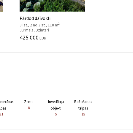
Pārdod dzīvokli
2
3 ist., 2 no 3 st., 118 m
Jūrmala, Dzintari
425 000
EUR
zniecības
Zeme
Investīciju
Ražošanas
8
lpas
objekti
telpas
21
5
15