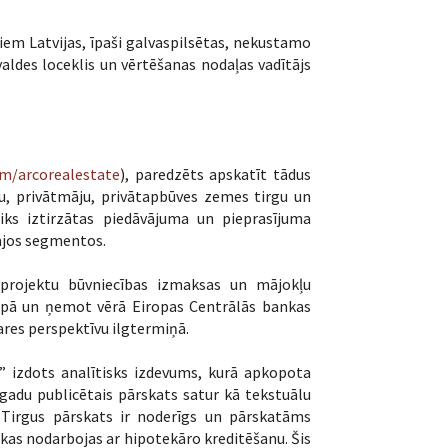
em Latvijas, īpaši galvaspilsētas, nekustamo
ldes loceklis un vērtēšanas nodaļas vadītājs
m/arcorealestate
), paredzēts apskatīt tādus
u, privātmāju, privātapbūves zemes tirgu un
iks iztirzātas piedāvājuma un pieprasījuma
ajos segmentos.
o projektu būvniecības izmaksas un mājokļu
iropā un ņemot vērā Eiropas Centrālās bankas
res perspektīvu ilgtermiņā.
 izdots analītisks izdevums, kurā apkopota
 gadu publicētais pārskats satur kā tekstuālu
i. Tirgus pārskats ir noderīgs un pārskatāms
 kas nodarbojas ar hipotekāro kreditēšanu. Šis