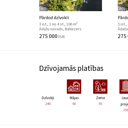
Pārdod dzīvokli
Pārdo
2
3 ist., 1 no 4 st., 106 m
3 ist.
Ādažu novads, Baltezers
Ādažu
275 000
275
EUR
Dzīvojamās platības
Dzīvokļi
Mājas
Zeme
Jau
240
50
55
proje
15