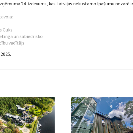
zņēmuma 24. izdevums, kas Latvijas nekustamo īpašumu nozarē ir v
avoja:
s Guks
tinga un sabiedrisko
cību vadītājs
.2025.