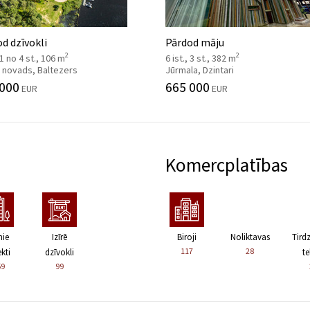
d dzīvokli
Pārdod māju
2
2
, 1 no 4 st., 106 m
6 ist., 3 st., 382 m
 novads, Baltezers
Jūrmala, Dzintari
 000
665 000
EUR
EUR
Komercplatības
nie
Izīrē
Biroji
Noliktavas
Tird
117
28
kti
dzīvokli
te
59
99