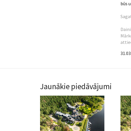
būs u
Sagat
Daini
Mārke
attie
31.03
Jaunākie piedāvājumi