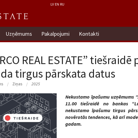
LV
EN
RU
Uzņēmums
Pakalpojumi
Kontakti
RCO REAL ESTATE” tiešraidē 
da tirgus pārskata datus
ms
Ziņas
2025
Nekustamo īpašumu uzņēmums “ARC
11.00 tiešraidē no bankas “Lu
nekustamo īpašumu tirgus pārs
novērotās tendences, kā arī model
gadam.