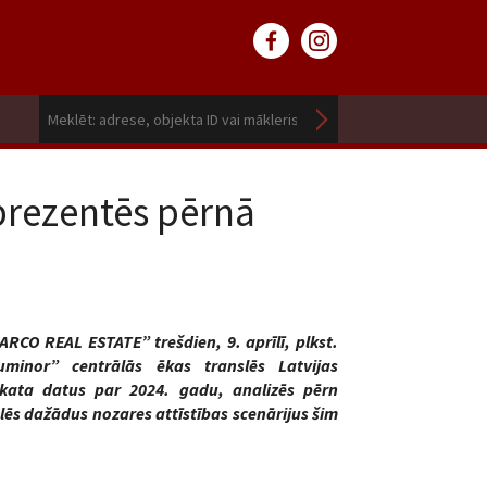
prezentēs pērnā
O REAL ESTATE” trešdien, 9. aprīlī, plkst.
minor” centrālās ēkas translēs Latvijas
kata datus par 2024. gadu, analizēs pērn
ēs dažādus nozares attīstības scenārijus šim