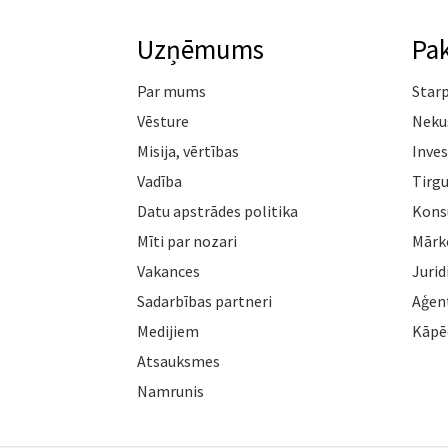
Uzņēmums
Pa
Par mums
Star
Vēsture
Neku
Misija, vērtības
Inves
Vadība
Tirgu
Datu apstrādes politika
Konsu
Mīti par nozari
Mārk
Vakances
Jurid
Sadarbības partneri
Aģen
Medijiem
Kāpē
Atsauksmes
Namrunis