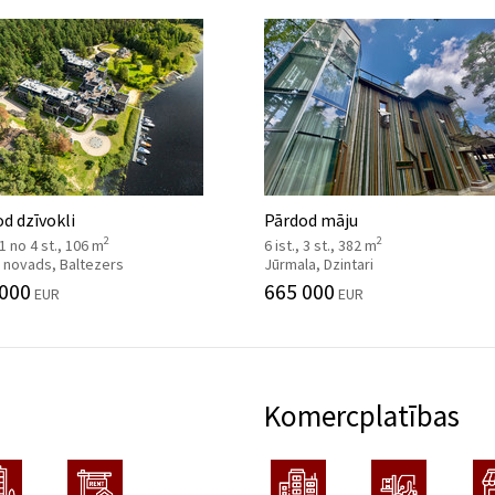
d dzīvokli
Pārdod māju
2
2
, 1 no 4 st., 106 m
6 ist., 3 st., 382 m
 novads, Baltezers
Jūrmala, Dzintari
 000
665 000
EUR
EUR
Komercplatības