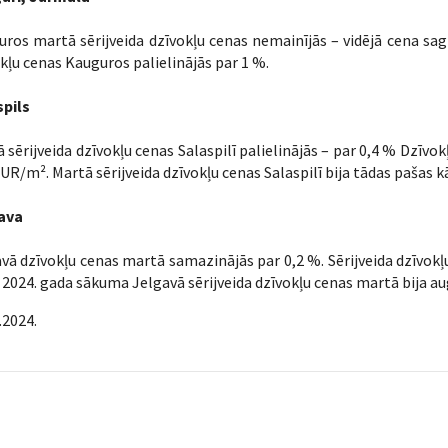
ros martā sērijveida dzīvokļu cenas nemainījās – vidējā cena s
kļu cenas Kauguros palielinājās par 1 %.
spils
 sērijveida dzīvokļu cenas Salaspilī palielinājās – par 0,4 % Dzīvo
UR/m². Martā sērijveida dzīvokļu cenas Salaspilī bija tādas pašas k
ava
vā dzīvokļu cenas martā samazinājās par 0,2 %. Sērijveida dzīvokļ
2024. gada sākuma Jelgavā sērijveida dzīvokļu cenas martā bija au
.2024.