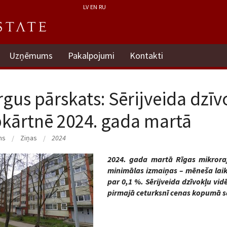
LV
EN
RU
Uzņēmums
Pakalpojumi
Kontakti
rgus pārskats: Sērijveida dzīv
kārtnē 2024. gada martā
ms
Ziņas
2024
2024. gada martā Rīgas mikroraj
minimālas izmaiņas – mēneša laikā
par 0,1 %. Sērijveida dzīvokļu vi
pirmajā ceturksnī cenas kopumā sa