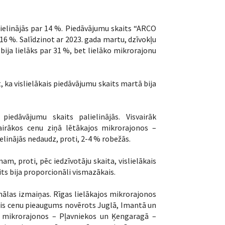
lielinājās par 14 %. Piedāvājumu skaits “ARCO
6 %. Salīdzinot ar 2023. gada martu, dzīvokļu
bija lielāks par 31 %, bet lielāko mikrorajonu
 ka vislielākais piedāvājumu skaits martā bija
piedāvājumu skaits palielinājās. Visvairāk
airākos cenu ziņā lētākajos mikrorajonos –
linājās nedaudz, proti, 2-4 % robežās.
m, proti, pēc iedzīvotāju skaita, vislielākais
s bija proporcionāli vismazākais.
ālas izmaiņas. Rīgas lielākajos mikrorajonos
kais cenu pieaugums novērots Juglā, Imantā un
os mikrorajonos – Pļavniekos un Ķengaragā –