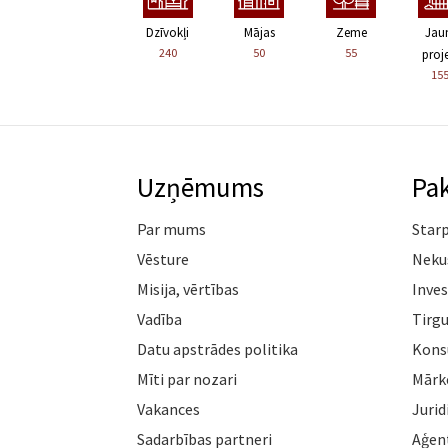
Dzīvokļi
Mājas
Zeme
Jau
240
50
55
proje
15
Uzņēmums
Pa
Par mums
Star
Vēsture
Neku
Misija, vērtības
Inves
Vadība
Tirgu
Datu apstrādes politika
Konsu
Mīti par nozari
Mārk
Vakances
Jurid
Sadarbības partneri
Aģen