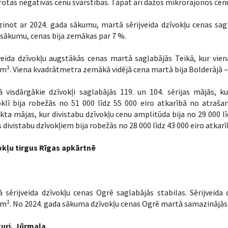
otas negatīvas cenu svārstības. Tāpat arī dažos mikrorajonos cen
zinot ar 2024. gada sākumu, martā sērijveida dzīvokļu cenas sagla
sākumu, cenas bija zemākas par 7 %.
veida dzīvokļu augstākās cenas martā saglabājās Teikā, kur vie
². Viena kvadrātmetra zemākā vidējā cena martā bija Bolderājā 
ā visdārgākie dzīvokļi saglabājās 119. un 104. sērijas mājās, 
klī bija robežās no 51 000 līdz 55 000 eiro atkarībā no atrašanā
kta mājas, kur divistabu dzīvokļu cenu amplitūda bija no 29 000 lī
 divistabu dzīvokļiem bija robežās no 28 000 līdz 43 000 eiro atkar
okļu tirgus Rīgas apkārtnē
 sērijveida dzīvokļu cenas Ogrē saglabājās stabilas. Sērijveida
². No 2024. gada sākuma dzīvokļu cenas Ogrē martā samazinājās 
uri, Jūrmala