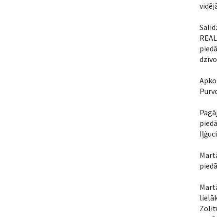
vidēj
Salīd
REAL 
piedā
dzīvo
Apkop
Purvc
Pagā
pied
Iļģuc
Martā
piedā
Martā
lielā
Zoli