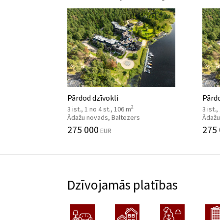
Pārdod dzīvokli
Pārdo
2
3 ist., 1 no 4 st., 106 m
3 ist.
Ādažu novads, Baltezers
Ādažu
275 000
275
EUR
Dzīvojamās platības