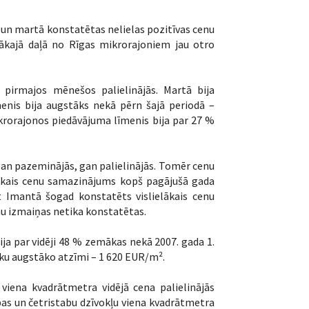
ī un martā konstatētas nelielas pozitīvas cenu
ākajā daļā no Rīgas mikrorajoniem jau otro
 pirmajos mēnešos palielinājās. Martā bija
menis bija augstāks nekā pērn šajā periodā –
ikrorajonos piedāvājuma līmenis bija par 27 %
gan pazeminājās, gan palielinājās. Tomēr cenu
elākais cenu samazinājums kopš pagājušā gada
 Imantā šogad konstatēts vislielākais cenu
nu izmaiņas netika konstatētas.
ija par vidēji 48 % zemākas nekā 2007. gada 1.
aiku augstāko atzīmi – 1 620 EUR/m².
 viena kvadrātmetra vidējā cena palielinājās
abas un četristabu dzīvokļu viena kvadrātmetra