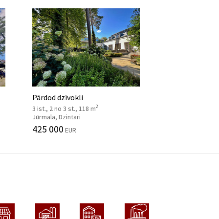
Pārdod dzīvokli
2
3 ist., 2 no 3 st., 118 m
Jūrmala, Dzintari
425 000
EUR