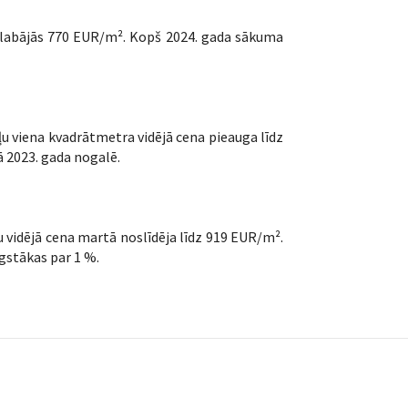
aglabājās 770 EUR/m². Kopš 2024. gada sākuma
kļu viena kvadrātmetra vidējā cena pieauga līdz
ā 2023. gada nogalē.
u vidējā cena martā noslīdēja līdz 919 EUR/m².
gstākas par 1 %.