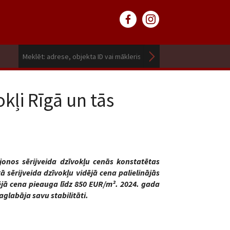
okļi Rīgā un tās
onos sērijveida dzīvokļu cenās konstatētas
 sērijveida dzīvokļu vidējā cena palielinājās
dējā cena pieauga līdz 850 EUR/m². 2024. gada
glabāja savu stabilitāti.