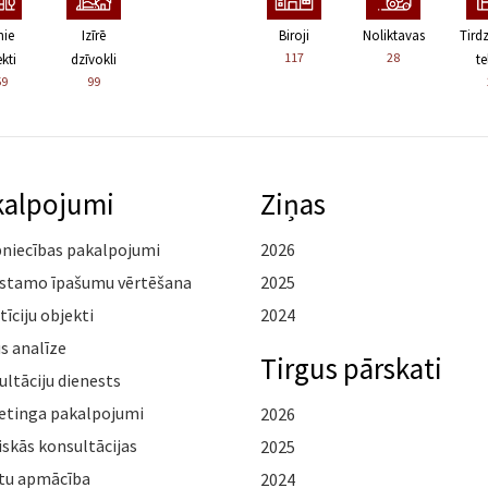
nie
Izīrē
Biroji
Noliktavas
Tird
117
28
kti
dzīvokli
te
59
99
kalpojumi
Ziņas
pniecības pakalpojumi
2026
stamo īpašumu vērtēšana
2025
tīciju objekti
2024
s analīze
Tirgus pārskati
ltāciju dienests
etinga pakalpojumi
2026
iskās konsultācijas
2025
tu apmācība
2024