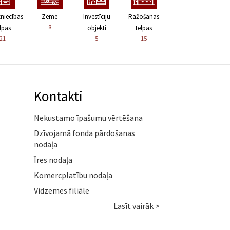
zniecības
Zeme
Investīciju
Ražošanas
8
lpas
objekti
telpas
21
5
15
Kontakti
Nekustamo īpašumu vērtēšana
Dzīvojamā fonda pārdošanas
nodaļa
Īres nodaļa
Komercplatību nodaļa
Vidzemes filiāle
Lasīt vairāk >