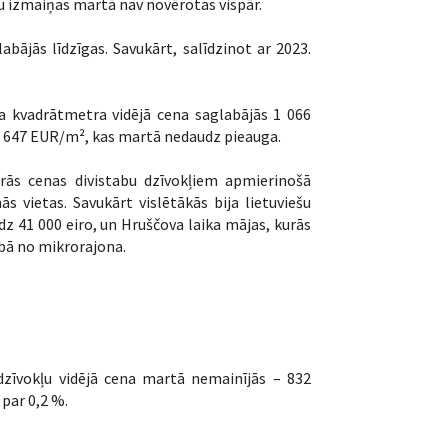
u izmaiņas martā nav novērotas vispār.
bājās līdzīgas. Savukārt, salīdzinot ar 2023.
na kvadrātmetra vidējā cena saglabājās 1 066
– 647 EUR/m², kas martā nedaudz pieauga.
kurās cenas divistabu dzīvokļiem apmierinošā
s vietas. Savukārt vislētākās bija lietuviešu
dz 41 000 eiro, un Hruščova laika mājas, kurās
ībā no mikrorajona.
 dzīvokļu vidējā cena martā nemainījās – 832
par 0,2 %.