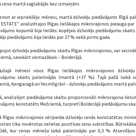
ā cena martā saglabājās bez izmaiņām.
zinot ar iepriekšējo mēnesi, martā dzīvokļu piedāvājums Rīgā pa
ESTATE” analizētajos Rīgas lielākajos mikrorajonos pieauga par 1
vājums kopumā bija lielāks: kopējais dzīvokļu piedāvājumu skaits 
kļu piedāvājums bija lielāks par 27 % nekā pirms gada.
ojot dzīvokļu piedāvājumu skaitu Rīgas mikrorajonos, var secināt,
iemā, savukārt vismazākais – Bolderājā.
jušajā mēnesī visos Rīgas lielākajos mikrorajonos dzīvokļu 
āvājumu skaits palielinājās Imantā (+37 %). Tajā pašā laikā v
iemā, Ķengaragā un Vecmīlgrāvī – dzīvokļu piedāvājums martā palie
, analizējot piedāvājuma skaitu proporcionāli mikrorajona lieluma
vājums konstatēts Mežciemā, turpretī Bolderājā piedāvājumu skait
 Rīgas mikrorajonos sērijveida dzīvokļu cenās konstatētas minim
koties tika novērotas nelielas pozitīvas cenu svārstības. Būtiskā
tūdē, kur cenas mēneša laikā palielinājās par 0,3 %. Atsevišķ