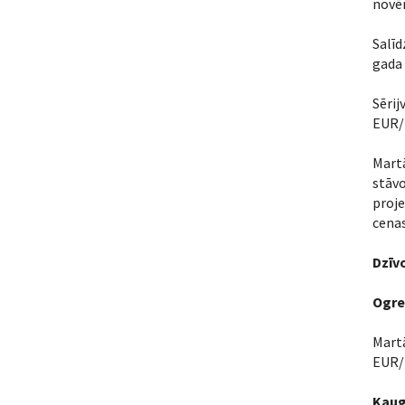
novēr
Salīd
gada 
Sērij
EUR/m
Mart
stāvo
proje
cenas
Dzīv
Ogre
Martā
EUR/m
Kaug