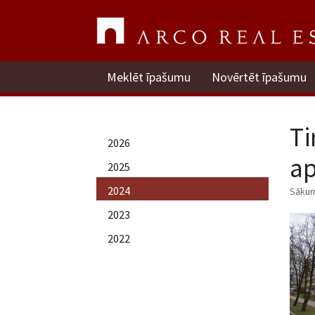
Meklēt īpašumu
Novērtēt īpašumu
Ti
2026
ap
2025
2024
Sāku
2023
2022