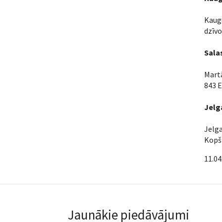
Kaugu
dzīvo
Sala
Martā
843 E
Jelg
Jelga
Kopš 
11.04
Jaunākie piedāvājumi