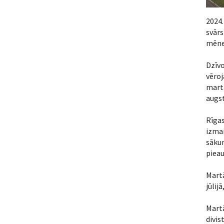
2024.
svār
mēnes
Dzīv
vēro
martā
augst
Rīgas
izma
sāku
pieau
Martā
jūlij
Martā
divis