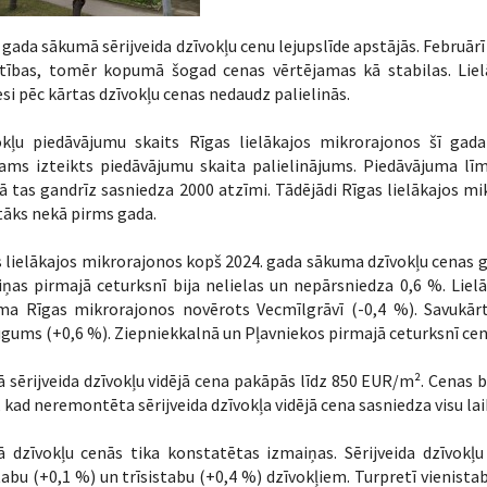
 gada sākumā sērijveida dzīvokļu cenu lejupslīde apstājās. Februār
stības, tomēr kopumā šogad cenas vērtējamas kā stabilas. Liel
i pēc kārtas dzīvokļu cenas nedaudz palielinās.
okļu piedāvājumu skaits Rīgas lielākajos mikrorajonos šī gada
jams izteikts piedāvājumu skaita palielinājums. Piedāvājuma lī
 tas gandrīz sasniedza 2000 atzīmi. Tādējādi Rīgas lielākajos m
āks nekā pirms gada.
 lielākajos mikrorajonos kopš 2024. gada sākuma dzīvokļu cenas 
iņas pirmajā ceturksnī bija nelielas un nepārsniedza 0,6 %. Li
ma Rīgas mikrorajonos novērots Vecmīlgrāvī (-0,4 %). Savukārt
gums (+0,6 %). Ziepniekkalnā un Pļavniekos pirmajā ceturksnī ce
 sērijveida dzīvokļu vidējā cena pakāpās līdz 850 EUR/m². Cenas b
ā, kad neremontēta sērijveida dzīvokļa vidējā cena sasniedza visu l
 dzīvokļu cenās tika konstatētas izmaiņas. Sērijveida dzīvokļu
tabu (+0,1 %) un trīsistabu (+0,4 %) dzīvokļiem. Turpretī vienist