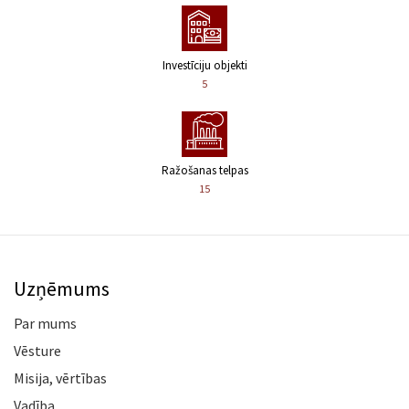
Investīciju objekti
5
Ražošanas telpas
15
Uzņēmums
Par mums
Vēsture
Misija, vērtības
Vadība