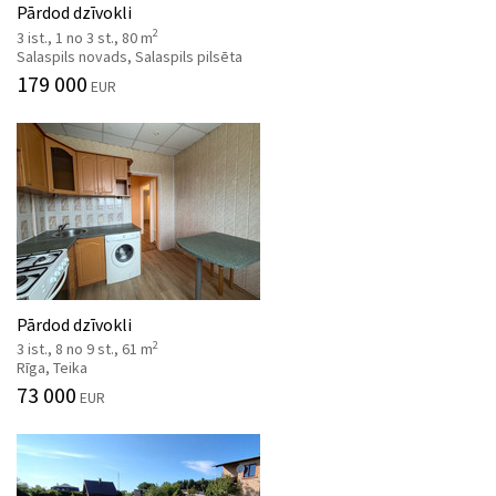
Pārdod dzīvokli
2
3 ist., 1 no 3 st., 80 m
Salaspils novads, Salaspils pilsēta
179 000
EUR
Pārdod dzīvokli
2
3 ist., 8 no 9 st., 61 m
Rīga, Teika
73 000
EUR