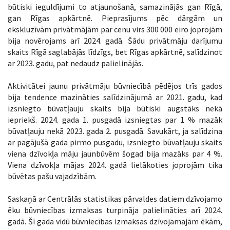
būtiski ieguldījumi to atjaunošanā, samazinājās gan Rīgā,
gan Rīgas apkārtnē. Pieprasījums pēc dārgām un
ekskluzīvām privātmājām par cenu virs 300 000 eiro joprojām
bija novērojams arī 2024. gadā. Šādu privātmāju darījumu
skaits Rīgā saglabājās līdzīgs, bet Rīgas apkārtnē, salīdzinot
ar 2023. gadu, pat nedaudz palielinājās.
Aktivitātei jaunu privātmāju būvniecībā pēdējos trīs gados
bija tendence mazināties salīdzinājumā ar 2021. gadu, kad
izsniegto būvatļauju skaits bija būtiski augstāks nekā
iepriekš. 2024. gada 1. pusgadā izsniegtas par 1 % mazāk
būvatļauju nekā 2023. gada 2. pusgadā. Savukārt, ja salīdzina
ar pagājušā gada pirmo pusgadu, izsniegto būvatļauju skaits
viena dzīvokļa māju jaunbūvēm šogad bija mazāks par 4 %.
Viena dzīvokļa mājas 2024. gadā lielākoties joprojām tika
būvētas pašu vajadzībām.
Saskaņā ar Centrālās statistikas pārvaldes datiem dzīvojamo
ēku būvniecības izmaksas turpināja palielināties arī 2024.
gadā. Šī gada vidū būvniecības izmaksas dzīvojamajām ēkām,