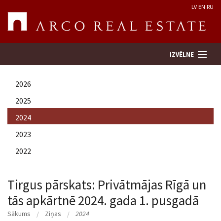
LV
EN
RU
IZVĒLNE
2026
Meklēt īpašumu
2025
2024
Novērtēt īpašumu
2023
Uzņēmums
2022
Pakalpojumi
Tirgus pārskats: Privātmājas Rīgā un
tās apkārtnē 2024. gada 1. pusgadā
Kontakti
Sākums
Ziņas
2024