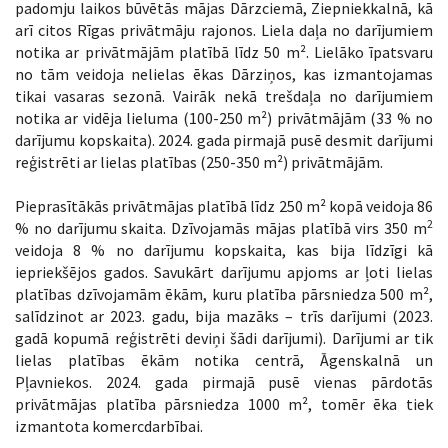
padomju laikos būvētās mājas Dārzciemā, Ziepniekkalnā, kā
arī citos Rīgas privātmāju rajonos. Liela daļa no darījumiem
notika ar privātmājām platībā līdz 50 m². Lielāko īpatsvaru
no tām veidoja nelielas ēkas Dārziņos, kas izmantojamas
tikai vasaras sezonā. Vairāk nekā trešdaļa no darījumiem
notika ar vidēja lieluma (100-250 m²) privātmājām (33 % no
darījumu kopskaita). 2024. gada pirmajā pusē desmit darījumi
reģistrēti ar lielas platības (250-350 m²) privātmājām.
Pieprasītākās privātmājas platībā līdz 250 m² kopā veidoja 86
2
% no darījumu skaita. Dzīvojamās mājas platībā virs 350 m
veidoja 8 % no darījumu kopskaita, kas bija līdzīgi kā
iepriekšējos gados. Savukārt darījumu apjoms ar ļoti lielas
platības dzīvojamām ēkām, kuru platība pārsniedza 500 m²,
salīdzinot ar 2023. gadu, bija mazāks – trīs darījumi (2023.
gadā kopumā reģistrēti deviņi šādi darījumi). Darījumi ar tik
lielas platības ēkām notika centrā, Āgenskalnā un
Pļavniekos. 2024. gada pirmajā pusē vienas pārdotās
privātmājas platība pārsniedza 1000 m², tomēr ēka tiek
izmantota komercdarbībai.