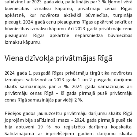
salīdzinot ar 2023. gada vidu, palielinājās par 3 %. Ņemot vērā
būvniecības izmaksu kāpumu, privātmāju cenas Rīgas
apkārtnē, kur novērota aktīvākā būvniecība, turpināja
pieaugt. 2024. gadā cenu pieaugums Rīgas apkārtnē sakrīt ar
būvniecības izmaksu kāpumu. Arī 2023. gadā privātmāju cenu
pieaugums Rīgas apkārtnē nepārsniedza būvniecības
izmaksu kāpumu.
Viena dzīvokļa privātmājas Rīgā
2024. gada 1. pusgadā Rīgas privātmāju tirgū tika novērotas
izmaiņas: salīdzinot ar 2023. gada 1. un 2. pusgadu, darījumu
skaits samazinājās par 5 %. 2024. gadā samazinājās arī
privātmāju cenas Rīgā – šī gada pirmajā pusē privātmāju
cenas Rīgā samazinājās par vidēji 2 %.
Pēdējos gados jaunuzceltu privātmāju darījumu skaits Rīgā
joprojām bija salīdzinoši mazs – 2024. gada pirmajā pusē tie
bija aptuveni 19 % no reģistrēto darījumu kopskaita.
Salīdzinājumā ar iepriekšējiem gadiem darījumu skaita