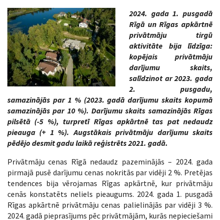
2024. gada 1. pusgadā
Rīgā un Rīgas apkārtnē
privātmāju tirgū
aktivitāte bija līdzīga:
kopējais privātmāju
darījumu skaits,
salīdzinot ar 2023. gada
2. pusgadu,
samazinājās par 1 % (2023. gadā darījumu skaits kopumā
samazinājās par 10 %). Darījumu skaits samazinājās Rīgas
pilsētā (-5 %), turpretī Rīgas apkārtnē tas pat nedaudz
pieauga (+ 1 %). Augstākais privātmāju darījumu skaits
pēdējo desmit gadu laikā reģistrēts 2021. gadā.
Privātmāju cenas Rīgā nedaudz pazeminājās – 2024. gada
pirmajā pusē darījumu cenas nokritās par vidēji 2 %. Pretējas
tendences bija vērojamas Rīgas apkārtnē, kur privātmāju
cenās konstatēts neliels pieaugums. 2024. gada 1. pusgadā
Rīgas apkārtnē privātmāju cenas palielinājās par vidēji 3 %.
2024. gadā pieprasījums pēc privātmājām, kurās nepieciešami