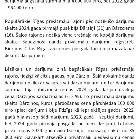
darījuma augstākā summa bija 4 000 000 eiro, bet 2022. gadā
– 964 000 eiro.
Populārākie Rīgas privātmāju rajoni pēc notikušo darījumu
skaita 2024. gada pirmajā pusē bija Dārziņi (31) un Dārzciems
(16). Šajos rajonos notika viena trešdaļa no kopējā darījumu
skaita. Salīdzinoši daudz privātmāju darījumu reģistrēti
Bieriņos. Citās Rīgas apkaimēs pusgada laikā bija mazāk par
desmit darījumiem.
Lētākais un darījumu ziņā bagātākais Rīgas privātmāju
rajons, līdzīgi kā citus gadus, bija Dārziņi. Šajā apkaimē daudz
darījumu notika ar vasaras vai dārza mājām, un tur darījumu
summas bija salīdzinoši zemas. 2024. gadā darījumu vidējā
cena Dārziņos samazinājās (-12 %). To privātmāju darījumu
skaits Dārziņos, kuros pārdošanas cena pārsniedza 100 000
eiro (pieci darījumi) bija līdzīgs kā iepriekšējos gados. 2022.
gadā bija astoņi šādi darījumi, 2023. gadā – septiņi darījumi,
bet 2024. gada pirmajā pusgadā jau pieci darījumi. Lētākās
privātmājas 2024. gada vidū Dārziņos maksāja, sākot no 35
000 eiro. Savukārt atsevišķu privātmāju piedāvājumu cenas