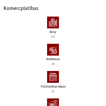
Komercplatības
Biroji
117
Noliktavas
28
Tirdzniecības telpas
21