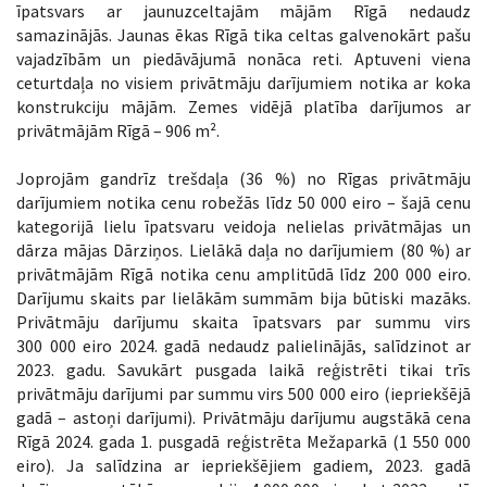
īpatsvars ar jaunuzceltajām mājām Rīgā nedaudz
samazinājās. Jaunas ēkas Rīgā tika celtas galvenokārt pašu
vajadzībām un piedāvājumā nonāca reti. Aptuveni viena
ceturtdaļa no visiem privātmāju darījumiem notika ar koka
konstrukciju mājām. Zemes vidējā platība darījumos ar
privātmājām Rīgā – 906 m².
Joprojām gandrīz trešdaļa (36 %) no Rīgas privātmāju
darījumiem notika cenu robežās līdz 50 000 eiro – šajā cenu
kategorijā lielu īpatsvaru veidoja nelielas privātmājas un
dārza mājas Dārziņos. Lielākā daļa no darījumiem (80 %) ar
privātmājām Rīgā notika cenu amplitūdā līdz 200 000 eiro.
Darījumu skaits par lielākām summām bija būtiski mazāks.
Privātmāju darījumu skaita īpatsvars par summu virs
300 000 eiro 2024. gadā nedaudz palielinājās, salīdzinot ar
2023. gadu. Savukārt pusgada laikā reģistrēti tikai trīs
privātmāju darījumi par summu virs 500 000 eiro (iepriekšējā
gadā – astoņi darījumi). Privātmāju darījumu augstākā cena
Rīgā 2024. gada 1. pusgadā reģistrēta Mežaparkā (1 550 000
eiro). Ja salīdzina ar iepriekšējiem gadiem, 2023. gadā