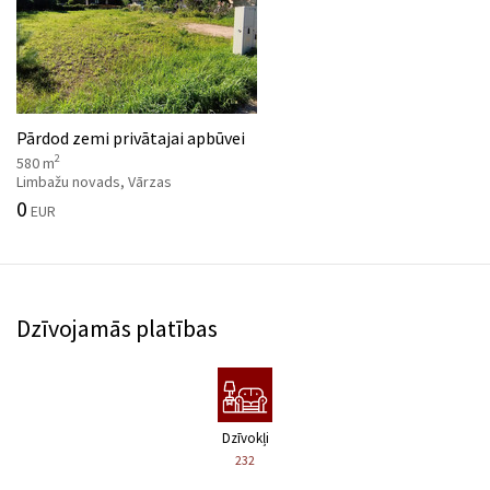
Pārdod zemi privātajai apbūvei
2
580 m
Limbažu novads, Vārzas
0
EUR
Dzīvojamās platības
Dzīvokļi
232