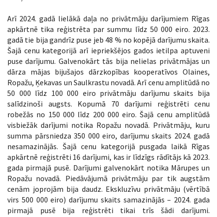
Arī 2024. gadā lielākā daļa no privātmāju darījumiem Rīgas
apkārtnē tika reģistrēta par summu līdz 50 000 eiro. 2023.
gadā tie bija gandrīz puse jeb 48 % no kopējā darījumu skaita.
Šajā cenu kategorijā arī iepriekšējos gados ietilpa aptuveni
puse darījumu. Galvenokārt tās bija nelielas privātmājas un
dārza mājas bijušajos dārzkopības kooperatīvos Olaines,
Ropažu, Ķekavas un Saulkrastu novadā. Arī cenu amplitūdā no
50 000 līdz 100 000 eiro privātmāju darījumu skaits bija
salīdzinoši augsts. Kopumā 70 darījumi reģistrēti cenu
robežās no 150 000 līdz 200 000 eiro. Šajā cenu amplitūdā
visbiežāk darījumi notika Ropažu novadā. Privātmāju, kuru
summa pārsniedza 350 000 eiro, darījumu skaits 2024. gadā
nesamazinājās. Šajā cenu kategorijā pusgada laikā Rīgas
apkārtnē reģistrēti 16 darījumi, kas ir līdzīgs rādītājs kā 2023.
gada pirmajā pusē. Darījumi galvenokārt notika Mārupes un
Ropažu novadā. Piedāvājumā privātmāju par tik augstām
cenām joprojām bija daudz. Ekskluzīvu privātmāju (vērtībā
virs 500 000 eiro) darījumu skaits samazinājās – 2024. gada
pirmajā pusē bija reģistrēti tikai trīs šādi darījumi.