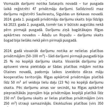
Vismazāk darījumi notika Salaspils novadā – tur pusgada
laikā reģistrēti 47 privātmāju darījumi. Salīdzinoši maz
darījumu reģistrēti Saulkrastu, Siguldas un Ķekavas novadā.
2024. gada 1. pusgadā privātmāju darījumu skaits bija līdzīgs
kā 2023. gada 2. pusgadā, tomēr tas ir būtiski augstāks nekā
pērn pirmajā pusgadā. Darījumu ziņā bagātākajos Rīgas
apkārtnes novados – Ādažu un Ropažu – darījumu skaits
šogad bija lielāks nekā pērn pirmajā pusgadā.
2024. gadā visvairāk darījumu notika ar nelielas platības
privātmājām (50-100 m²) – šādi darījumi pirmajā pusgadā bija
25 % no kopējā darījumu skaita. Visvairāk darījumu jeb
aptuveni viena piektdaļa ar šādas platības mājām notika
Olaines novadā, padomju laikos izveidoto dārza māju
kooperatīvu teritorijās. Rīgas apkārtnē privātmājas platībā
līdz 50 m² arī veidoja lielu daļu (23 %) no kopējā darījumu
skaita. Pēc darījumu ainas var secināt, ka Rīgas apkārtnē
pieprasītākās joprojām bija privātmājas kopējā platībā līdz
150 m². Darījumu skaits ar lielas platības privātmājām (virs
250 m²) strauji samazinājās. Ekskluzīvas platības (virs 350