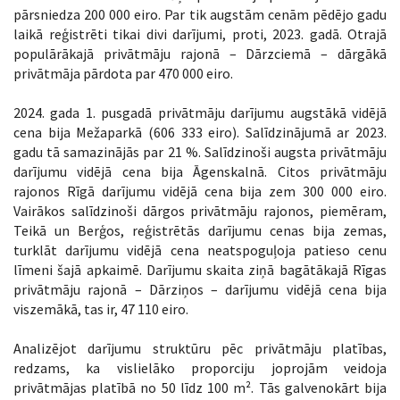
pārsniedza 200 000 eiro. Par tik augstām cenām pēdējo gadu
laikā reģistrēti tikai divi darījumi, proti, 2023. gadā. Otrajā
populārākajā privātmāju rajonā – Dārzciemā – dārgākā
privātmāja pārdota par 470 000 eiro.
2024. gada 1. pusgadā privātmāju darījumu augstākā vidējā
cena bija Mežaparkā (606 333 eiro). Salīdzinājumā ar 2023.
gadu tā samazinājās par 21 %. Salīdzinoši augsta privātmāju
darījumu vidējā cena bija Āgenskalnā. Citos privātmāju
rajonos Rīgā darījumu vidējā cena bija zem 300 000 eiro.
Vairākos salīdzinoši dārgos privātmāju rajonos, piemēram,
Teikā un Berģos, reģistrētās darījumu cenas bija zemas,
turklāt darījumu vidējā cena neatspoguļoja patieso cenu
līmeni šajā apkaimē. Darījumu skaita ziņā bagātākajā Rīgas
privātmāju rajonā – Dārziņos – darījumu vidējā cena bija
viszemākā, tas ir, 47 110 eiro.
Analizējot darījumu struktūru pēc privātmāju platības,
redzams, ka vislielāko proporciju joprojām veidoja
privātmājas platībā no 50 līdz 100 m². Tās galvenokārt bija