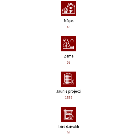
Mājas
48
Zeme
58
Jaunie projekti
1559
Izīrē dzīvokli
94