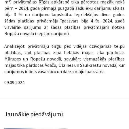
m²) privātmājas Rīgas apkārtnē tika pārdotas mazāk nekā
pērn – 2024. gada pirmajā pusgadā šādu ēku darījumu skaits
bija 3 % no darījumu kopskaita. Iepriekšējos divos gados
šādas platības privātmāju īpatsvars bija 4 %. 2024. gadā
visvairāk darījumu ar šādas platības privātmājām notika
Ropažu novadā (septiņi darījumi).
Analizējot privātmāju tirgu pēc vidējās dzīvojamās telpu
platības, tad platības ziņā lielākās mājas tika pārdotas
Mārupes un Ropažu novadā, savukārt vismazākās platības
mājas tika pārdotas Ādažu, Olaines un Saulkrastu novadā, kur
darījumos ir liels vasarnīcu un dārza māju īpatsvars.
09.09.2024.
Jaunākie piedāvājumi