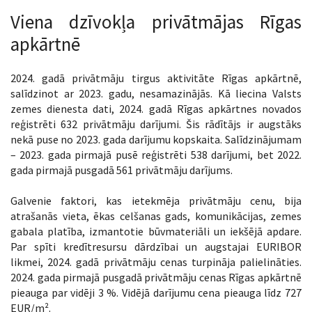
Viena dzīvokļa privātmājas Rīgas
apkārtnē
2024. gadā privātmāju tirgus aktivitāte Rīgas apkārtnē,
salīdzinot ar 2023. gadu, nesamazinājās. Kā liecina Valsts
zemes dienesta dati, 2024. gadā Rīgas apkārtnes novados
reģistrēti 632 privātmāju darījumi. Šis rādītājs ir augstāks
nekā puse no 2023. gada darījumu kopskaita. Salīdzinājumam
– 2023. gada pirmajā pusē reģistrēti 538 darījumi, bet 2022.
gada pirmajā pusgadā 561 privātmāju darījums.
Galvenie faktori, kas ietekmēja privātmāju cenu, bija
atrašanās vieta, ēkas celšanas gads, komunikācijas, zemes
gabala platība, izmantotie būvmateriāli un iekšējā apdare.
Par spīti kredītresursu dārdzībai un augstajai EURIBOR
likmei, 2024. gadā privātmāju cenas turpināja palielināties.
2024. gada pirmajā pusgadā privātmāju cenas Rīgas apkārtnē
pieauga par vidēji 3 %. Vidējā darījumu cena pieauga līdz 727
EUR/m².