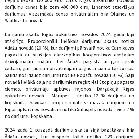
darījumu cenas bija zem 400 000 eiro, izņemot atsevišķus
darījumus. Viszemākās cenas privātmājām bija Olaines un
Saulkrastu novadā.
Darījumu skaits Rīgas apkārtnes novados 2024. gadā bija
atšķirīgs. Proporcionāli lielākais darījumu skaits notika
Ādažu novadā (20 %), kur darījumi pārsvarā notika Carnikavas
pagastā ar bijušajos dārzkopības kooperatīvos esošajām
dzīvojamajām mājām, bet Ādažu pagastā ar gan agrāk
celtām, gan jaunām privātmājām pagasta ciemu teritorijās.
Salīdzinoši daudz darījumu notika Ropažu novadā (16 %). Šajā
novadā lielākā daļa no darījumiem reģistrēti Stopiņu pagasta
ciemos, privātmāju apbūves rajonos. Dārgākajā Rīgas
apkārtnes novadā – Mārupes – notika 12 % darījumu no
kopskaita. Savukārt proporcionāli vismazāk darījumu no
Rīgas apkārtnes novadiem notika Salaspils novadā – vien 7 %
no darījumu kopskaita.
2024. gada 1. pusgadā darījumu skaita ziņā bagātākais bija
Ādažu novads, kur pusgada laikā notika 129 darījumi.