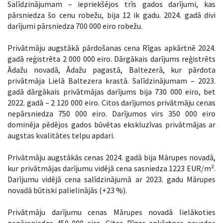
Salīdzinājumam – iepriekšējos trīs gados darījumi, kas
pārsniedza šo cenu robežu, bija 12 ik gadu. 2024. gadā divi
darījumi pārsniedza 700 000 eiro robežu.
Privātmāju augstākā pārdošanas cena Rīgas apkārtnē 2024.
gadā reģistrēta 2 000 000 eiro. Dārgākais darījums reģistrēts
Ādažu novadā, Ādažu pagastā, Baltezerā, kur pārdota
privātmāja Lielā Baltezera krastā. Salīdzinājumam – 2023.
gadā dārgākais privātmājas darījums bija 730 000 eiro, bet
2022. gadā – 2 120 000 eiro. Citos darījumos privātmāju cenas
nepārsniedza 750 000 eiro. Darījumos virs 350 000 eiro
dominēja pēdējos gados būvētas ekskluzīvas privātmājas ar
augstas kvalitātes telpu apdari.
Privātmāju augstākās cenas 2024. gadā bija Mārupes novadā,
kur privātmājas darījumu vidējā cena sasniedza 1223 EUR/m².
Darījumu vidējā cena salīdzinājumā ar 2023. gadu Mārupes
novadā būtiski palielinājās (+23 %).
Privātmāju darījumu cenas Mārupes novadā lielākoties
nepārsniedza 450 000 eiro. Citos Rīgas apkārtnes novados