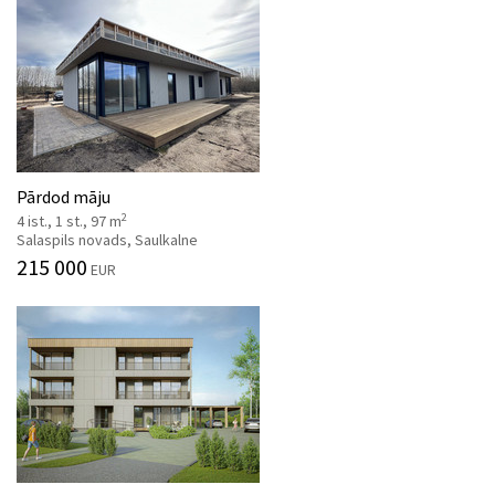
Pārdod māju
2
4 ist., 1 st., 97 m
Salaspils novads, Saulkalne
215 000
EUR