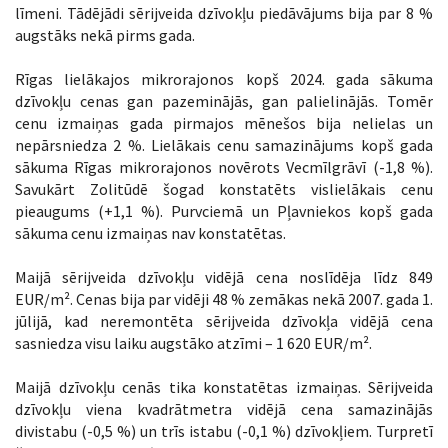
līmeni. Tādējādi sērijveida dzīvokļu piedāvājums bija par 8 %
augstāks nekā pirms gada.
Rīgas lielākajos mikrorajonos kopš 2024. gada sākuma
dzīvokļu cenas gan pazeminājās, gan palielinājās. Tomēr
cenu izmaiņas gada pirmajos mēnešos bija nelielas un
nepārsniedza 2 %. Lielākais cenu samazinājums kopš gada
sākuma Rīgas mikrorajonos novērots Vecmīlgrāvī (-1,8 %).
Savukārt Zolitūdē šogad konstatēts vislielākais cenu
pieaugums (+1,1 %). Purvciemā un Pļavniekos kopš gada
sākuma cenu izmaiņas nav konstatētas.
Maijā sērijveida dzīvokļu vidējā cena noslīdēja līdz 849
EUR/m². Cenas bija par vidēji 48 % zemākas nekā 2007. gada 1.
jūlijā, kad neremontēta sērijveida dzīvokļa vidējā cena
sasniedza visu laiku augstāko atzīmi – 1 620 EUR/m².
Maijā dzīvokļu cenās tika konstatētas izmaiņas. Sērijveida
dzīvokļu viena kvadrātmetra vidējā cena samazinājās
divistabu (-0,5 %) un trīs istabu (-0,1 %) dzīvokļiem. Turpretī