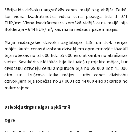
Sērijveida dzīvokļu augstākās cenas maijā saglabājās Teikā,
kur viena kvadrātmetra vidējā cena pieauga līdz 1 071
EUR/m². Viena kvadrātmetra zemākā vidējā cena maijā bija
Bolderājā – 644 EUR/m², kas maijā nedaudz pazeminājās.
Maijā visdārgākie dzīvokļi saglabājās 119. un 104. sērijas
mājās, kurās cenas divistabu dzīvokļiem apmierinošā stāvoklī
bija robežās no 51 000 līdz 55 000 eiro atkarībā no atrašanās
vietas. Savukārt vislētākās bija lietuviešu projekta mājas, kur
divistabu dzīvokļu cenu amplitūda bija no 29 000 līdz 41 000
eiro, un Hruščova laika mājas, kurās cenas divistabu
dzīvokļiem bija robežās no 27 000 līdz 44 000 eiro atkarībā no
mikrorajona.
Dzīvokļu tirgus Rīgas apkārtnē
Ogre