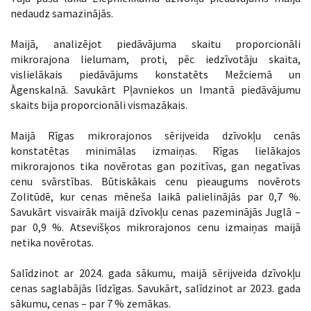
nedaudz samazinājās.
Maijā, analizējot piedāvājuma skaitu proporcionāli
mikrorajona lielumam, proti, pēc iedzīvotāju skaita,
vislielākais piedāvājums konstatēts Mežciemā un
Āgenskalnā. Savukārt Pļavniekos un Imantā piedāvājumu
skaits bija proporcionāli vismazākais.
Maijā Rīgas mikrorajonos sērijveida dzīvokļu cenās
konstatētas minimālas izmaiņas. Rīgas lielākajos
mikrorajonos tika novērotas gan pozitīvas, gan negatīvas
cenu svārstības. Būtiskākais cenu pieaugums novērots
Zolitūdē, kur cenas mēneša laikā palielinājās par 0,7 %.
Savukārt visvairāk maijā dzīvokļu cenas pazeminājās Juglā –
par 0,9 %. Atsevišķos mikrorajonos cenu izmaiņas maijā
netika novērotas.
Salīdzinot ar 2024. gada sākumu, maijā sērijveida dzīvokļu
cenas saglabājās līdzīgas. Savukārt, salīdzinot ar 2023. gada
sākumu, cenas – par 7 % zemākas.