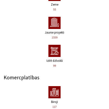
Zeme
55
Jaunie projekti
1559
Izīrē dzīvokli
99
Komercplatības
Biroji
117