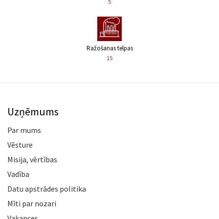
5
Ražošanas telpas
15
Uzņēmums
Par mums
Vēsture
Misija, vērtības
Vadība
Datu apstrādes politika
Mīti par nozari
Vakances