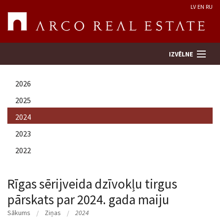
LV
EN
RU
IZVĒLNE
2026
Meklēt īpašumu
2025
2024
Novērtēt īpašumu
2023
Uzņēmums
2022
Pakalpojumi
Rīgas sērijveida dzīvokļu tirgus
pārskats par 2024. gada maiju
Kontakti
Sākums
Ziņas
2024