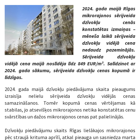
2024. gada maijā Rīgas
mikrorajonos sērijveida
dzīvokļu cenās
konstatētas izmaiņas –
mēneša laikā sērijveida
dzīvokļu vidējā cena
nedaudz pazeminājās.
Sērijveida dzīvokļu
vidējā cena maijā noslīdēja līdz 849 EUR/m². Salīdzinot ar
2024. gada sākumu, sērijveida dzīvokļu cenas kopumā ir
līdzīgas.
2024. gada maijā dzīvokļu piedāvājuma skaita pieaugums
izraisīja nelielu sērijveida dzīvokļu vidējās cenas
samazināšanos. Tomēr kopumā cenas vērtējamas kā
stabilas, jo atsevišķos mikrorajonos netika konstatētas cenu
svārstības un dažos mikrorajonos cenas pat palielinājās.
Dzīvokļu piedāvājumu skaits Rīgas lielākajos mikrorajonos
pēc straujā krituma aprīlī, atkal pieauga un sasniedza marta