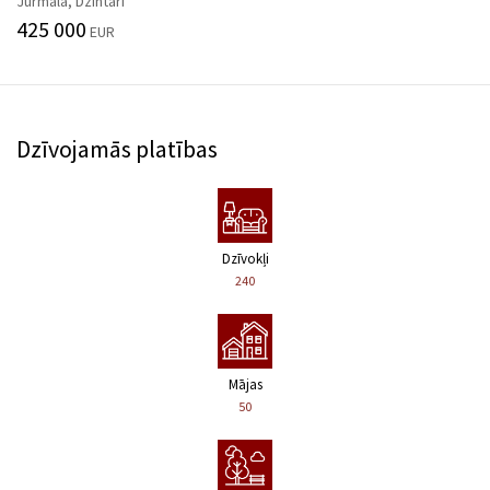
Jūrmala, Dzintari
425 000
EUR
Dzīvojamās platības
Dzīvokļi
240
Mājas
50