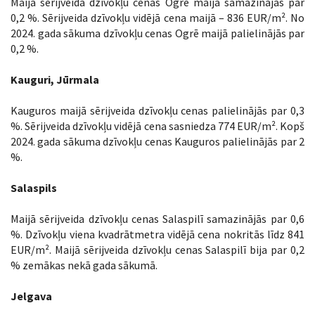
Maijā sērijveida dzīvokļu cenas Ogrē maijā samazinājās par
0,2 %. Sērijveida dzīvokļu vidējā cena maijā – 836 EUR/m². No
2024. gada sākuma dzīvokļu cenas Ogrē maijā palielinājās par
0,2 %.
Kauguri, Jūrmala
Kauguros maijā sērijveida dzīvokļu cenas palielinājās par 0,3
%. Sērijveida dzīvokļu vidējā cena sasniedza 774 EUR/m². Kopš
2024. gada sākuma dzīvokļu cenas Kauguros palielinājās par 2
%.
Salaspils
Maijā sērijveida dzīvokļu cenas Salaspilī samazinājās par 0,6
%. Dzīvokļu viena kvadrātmetra vidējā cena nokritās līdz 841
EUR/m². Maijā sērijveida dzīvokļu cenas Salaspilī bija par 0,2
% zemākas nekā gada sākumā.
Jelgava