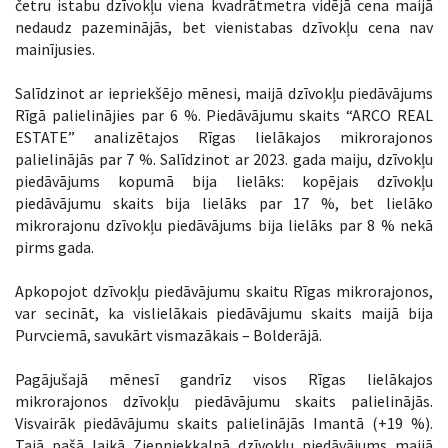
četru istabu dzīvokļu viena kvadrātmetra vidējā cena maijā
nedaudz pazeminājās, bet vienistabas dzīvokļu cena nav
mainījusies.
Salīdzinot ar iepriekšējo mēnesi, maijā dzīvokļu piedāvājums
Rīgā palielinājies par 6 %. Piedāvājumu skaits “ARCO REAL
ESTATE” analizētajos Rīgas lielākajos mikrorajonos
palielinājās par 7 %. Salīdzinot ar 2023. gada maiju, dzīvokļu
piedāvājums kopumā bija lielāks: kopējais dzīvokļu
piedāvājumu skaits bija lielāks par 17 %, bet lielāko
mikrorajonu dzīvokļu piedāvājums bija lielāks par 8 % nekā
pirms gada.
Apkopojot dzīvokļu piedāvājumu skaitu Rīgas mikrorajonos,
var secināt, ka vislielākais piedāvājumu skaits maijā bija
Purvciemā, savukārt vismazākais – Bolderājā.
Pagājušajā mēnesī gandrīz visos Rīgas lielākajos
mikrorajonos dzīvokļu piedāvājumu skaits palielinājās.
Visvairāk piedāvājumu skaits palielinājās Imantā (+19 %).
Tajā pašā laikā Ziepniekkalnā dzīvokļu piedāvājums maijā