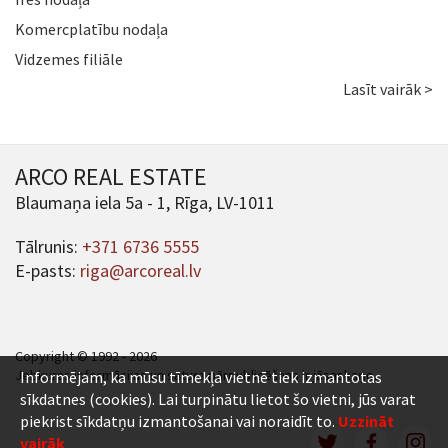
Komercplatību nodaļa
Vidzemes filiāle
Lasīt vairāk >
ARCO REAL ESTATE
Blaumaņa iela 5a - 1, Rīga, LV-1011
Tālrunis:
+371 6736 5555
E-pasts:
riga@arcoreal.lv
Copyright © 1992 - 2026
Jebkuras informācijas un satura pārpublicēšana ir jāsaskaņo.
Informējam, ka mūsu tīmekļa vietnē tiek izmantotas
sīkdatnes (cookies). Lai turpinātu lietot šo vietni, jūs varat
piekrist sīkdatņu izmantošanai vai noraidīt to.
Uzzināt
vairāk