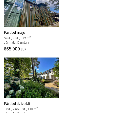
Pārdod māju
2
6 ist., 3 st., 382 m
Jūrmala, Dzintari
665 000
EUR
Pārdod dzīvokli
2
3 ist., 2 no 3 st., 118 m