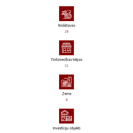
Noliktavas
28
Tirdzniecības telpas
21
Zeme
8
Investīciju objekti