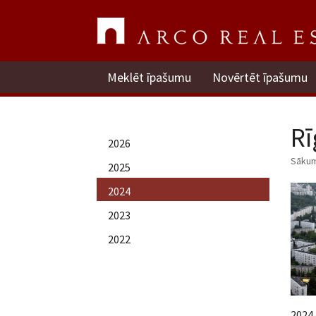
Meklēt īpašumu
Novērtēt īpašumu
Rī
2026
Sāku
2025
2024
2023
2022
2024.