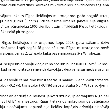
īvas cenu svārstības. Vairākos mikrorajonos janvārī cenas saglabāj
vājumu skaits Rīgas lielākajos mikrorajonos gada nogalē strauji
uju pieaugumu (+22 %). Piedāvājuma līmenis janvārī bija augstā
ī tas pārsniedza 1600 vienību atzīmi. Tādējādi Rīgas lielākajos 
āks nekā pirms gada.
s Rīgas lielākajos mikrorajonos kopš 2023. gada sākuma dzīvo
zinājums kopš pagājušā gada sākuma Rīgas mikrorajonos novērot
rajonos cenas 2023. gada laikā pazeminājušās 3-9 % robežās.
rī sērijveida dzīvokļu vidējā cena noslīdēja līdz 848 EUR/m². Cenas 
ā, kad neremontēta sērijveida dzīvokļa vidējā cena sasniedza visu l
rī dzīvokļu cenās tika konstatētas izmaiņas. Viena kvadrātmetra 
tabu (-0,2 %), trīsistabu (-0,4 %) un četristabu (-0,4 %) dzīvokļiem.
zinot ar iepriekšējo mēnesi, janvārī dzīvokļu piedāvājums Rīgā pa
ESTATE” analizētajos Rīgas lielākajos mikrorajonos palielinājās
kļu piedāvājums kopumā bija lielāks: kopējais dzīvokļu piedāvāj