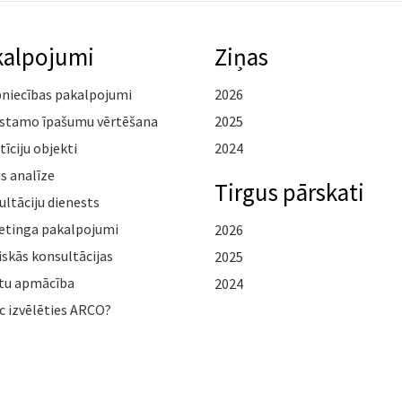
kalpojumi
Ziņas
pniecības pakalpojumi
2026
stamo īpašumu vērtēšana
2025
tīciju objekti
2024
s analīze
Tirgus pārskati
ltāciju dienests
etinga pakalpojumi
2026
iskās konsultācijas
2025
tu apmācība
2024
c izvēlēties ARCO?