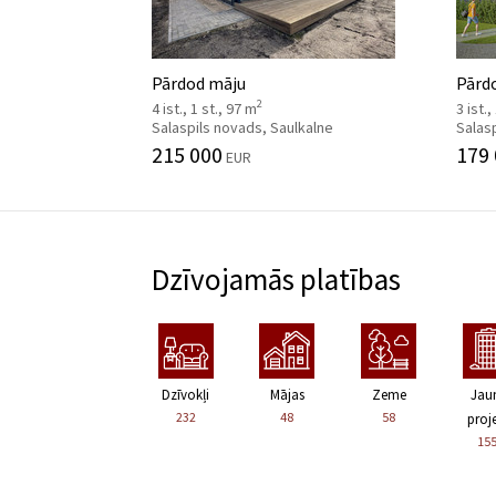
Pārdod māju
Pārdo
2
4 ist., 1 st., 97 m
3 ist.,
Salaspils novads, Saulkalne
Salasp
215 000
179
EUR
Dzīvojamās platības
Dzīvokļi
Mājas
Zeme
Jau
232
48
58
proje
15