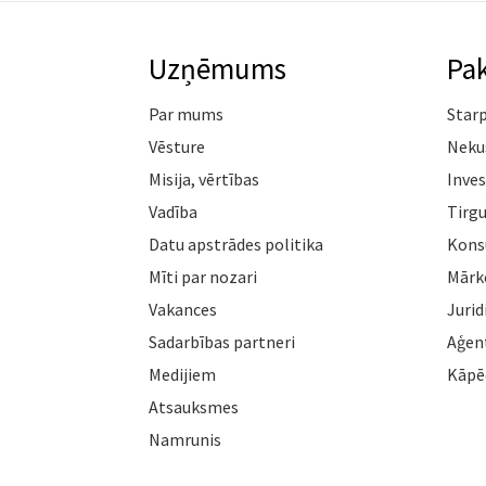
Uzņēmums
Pa
Par mums
Star
Vēsture
Neku
Misija, vērtības
Inves
Vadība
Tirgu
Datu apstrādes politika
Konsu
Mīti par nozari
Mārk
Vakances
Jurid
Sadarbības partneri
Aģen
Medijiem
Kāpē
Atsauksmes
Namrunis