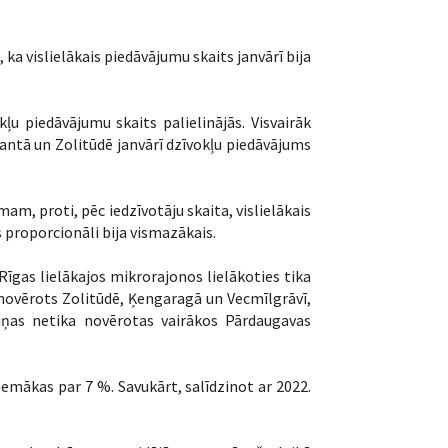
ka vislielākais piedāvājumu skaits janvārī bija
ļu piedāvājumu skaits palielinājās. Visvairāk
mantā un Zolitūdē janvārī dzīvokļu piedāvājums
am, proti, pēc iedzīvotāju skaita, vislielākais
proporcionāli bija vismazākais.
Rīgas lielākajos mikrorajonos lielākoties tika
novērots Zolitūdē, Ķengaragā un Vecmīlgrāvī,
iņas netika novērotas vairākos Pārdaugavas
 zemākas par 7 %. Savukārt, salīdzinot ar 2022.