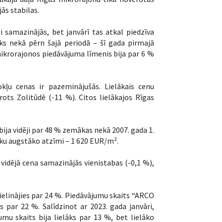
ās stabilas.
 samazinājās, bet janvārī tas atkal piedzīva
ks nekā pērn šajā periodā – šī gada pirmajā
mikrorajonos piedāvājuma līmenis bija par 6 %
kļu cenas ir pazeminājušās. Lielākais cenu
s Zolitūdē (-11 %). Citos lielākajos Rīgas
bija vidēji par 48 % zemākas nekā 2007. gada 1.
aiku augstāko atzīmi – 1 620 EUR/m².
vidējā cena samazinājās vienistabas (-0,1 %),
lielinājies par 24 %. Piedāvājumu skaits “ARCO
 par 22 %. Salīdzinot ar 2023. gada janvāri,
umu skaits bija lielāks par 13 %, bet lielāko