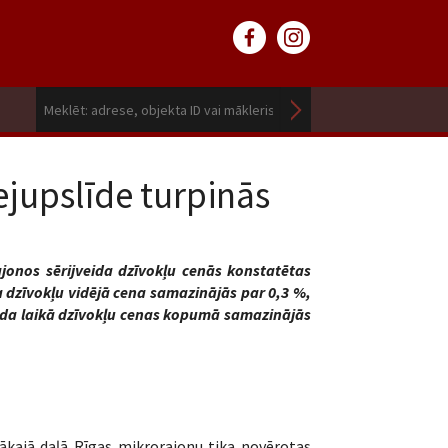
ejupslīde turpinās
jonos sērijveida dzīvokļu cenās konstatētas
a dzīvokļu vidējā cena samazinājās par 0,3 %,
gada laikā dzīvokļu cenas kopumā samazinājās
elākajā daļā Rīgas mikrorajonu tika novērotas