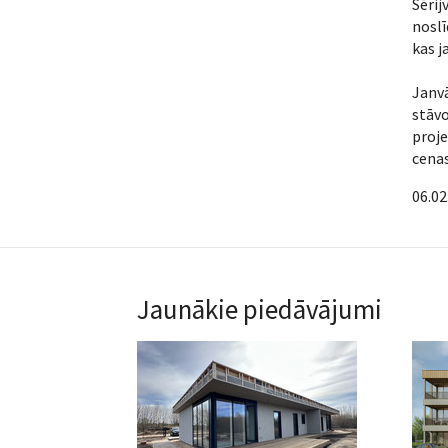
Sēri
noslī
kas j
Janvā
stāvo
proje
cenas
06.02
Jaunākie piedāvājumi