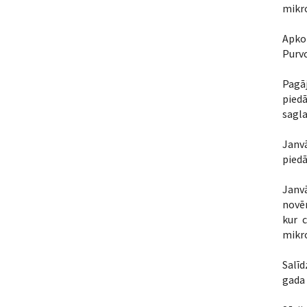
mikro
Apkop
Purvc
Pagāj
piedā
sagl
Janvā
piedā
Janvā
novēr
kur 
mikro
Salīd
gada 