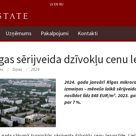
LV
EN
RU
Uzņēmums
Pakalpojumi
Kontakti
gas sērijveida dzīvokļu cenu l
ms
Ziņas
2024
2024. gada janvārī Rīgas mikrora
izmaiņas – mēneša laikā sērijveid
noslīdot līdz 848 EUR/m². 2023. 
par 7 %.
 gada sākumā turpinājās sērijveida dzīvokļu cenu lejupslīde. Li