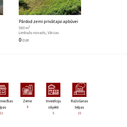
Pārdod zemi privātajai apbūvei
2
580 m
Limbažu novads, Vārzas
0
EUR
zniecības
Zeme
Investīciju
Ražošanas
8
lpas
objekti
telpas
21
5
15