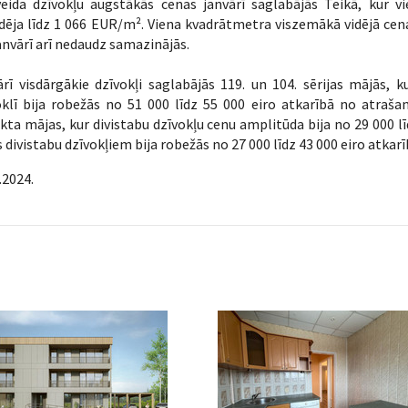
jveida dzīvokļu augstākās cenas janvārī saglabājās Teikā, kur 
dēja līdz 1 066 EUR/m². Viena kvadrātmetra viszemākā vidējā cen
anvārī arī nedaudz samazinājās.
rī visdārgākie dzīvokļi saglabājās 119. un 104. sērijas mājās, 
klī bija robežās no 51 000 līdz 55 000 eiro atkarībā no atrašanā
kta mājas, kur divistabu dzīvokļu cenu amplitūda bija no 29 000 lī
 divistabu dzīvokļiem bija robežās no 27 000 līdz 43 000 eiro atkar
.2024.