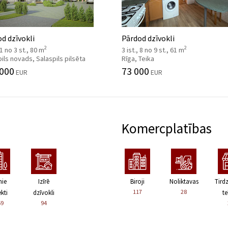
d dzīvokli
Pārdod dzīvokli
2
2
 1 no 3 st., 80 m
3 ist., 8 no 9 st., 61 m
ils novads, Salaspils pilsēta
Rīga, Teika
 000
73 000
EUR
EUR
Komercplatības
nie
Izīrē
Biroji
Noliktavas
Tird
117
28
kti
dzīvokli
te
59
94