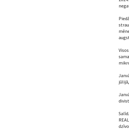
negat
Piedā
stra
mēnes
augst
Viso
sama
mikro
Janvā
jūlij
Janvā
divis
Salīd
REAL 
dzīvo