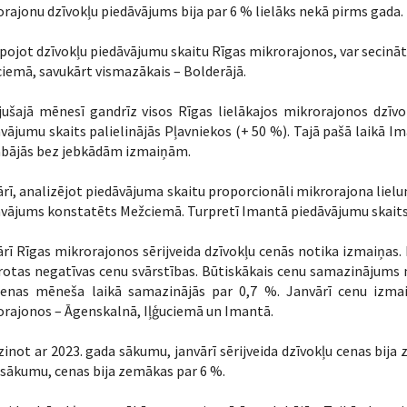
rajonu dzīvokļu piedāvājums bija par 6 % lielāks nekā pirms gada.
ojot dzīvokļu piedāvājumu skaitu Rīgas mikrorajonos, var secināt, 
iemā, savukārt vismazākais – Bolderājā.
ušajā mēnesī gandrīz visos Rīgas lielākajos mikrorajonos dzīvok
vājumu skaits palielinājās Pļavniekos (+ 50 %). Tajā pašā laikā I
abājās bez jebkādām izmaiņām.
rī, analizējot piedāvājuma skaitu proporcionāli mikrorajona lielum
vājums konstatēts Mežciemā. Turpretī Imantā piedāvājumu skaits 
rī Rīgas mikrorajonos sērijveida dzīvokļu cenās notika izmaiņas. 
otas negatīvas cenu svārstības. Būtiskākais cenu samazinājums 
cenas mēneša laikā samazinājās par 0,7 %. Janvārī cenu izma
rajonos – Āgenskalnā, Iļģuciemā un Imantā.
zinot ar 2023. gada sākumu, janvārī sērijveida dzīvokļu cenas bija
sākumu, cenas bija zemākas par 6 %.