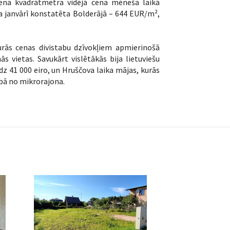
viena kvadrātmetra vidējā cena mēneša laikā
a janvārī konstatēta Bolderājā – 644 EUR/m²,
kurās cenas divistabu dzīvokļiem apmierinošā
s vietas. Savukārt vislētākās bija lietuviešu
dz 41 000 eiro, un Hruščova laika mājas, kurās
ībā no mikrorajona.