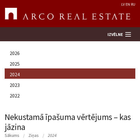
LV
EN
RU
IZVĒLNE
2026
Meklēt īpašumu
2025
2024
Novērtēt īpašumu
2023
Uzņēmums
2022
Pakalpojumi
Nekustamā īpašuma vērtējums – kas
jāzina
Kontakti
Sākums
Ziņas
2024