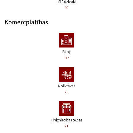
Izīrē dzīvokli
99
Komercplatības
Biroji
117
Noliktavas
28
Tirdzniecības telpas
21