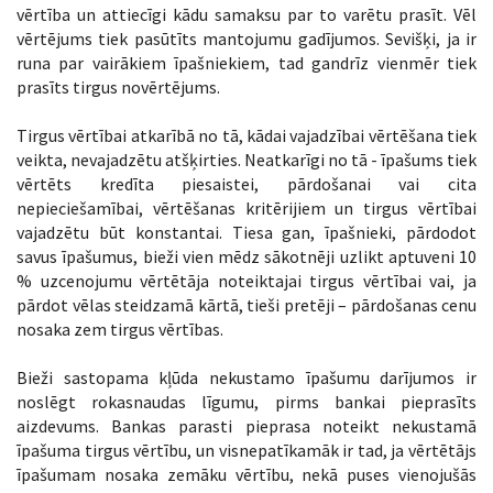
vērtība un attiecīgi kādu samaksu par to varētu prasīt. Vēl
vērtējums tiek pasūtīts mantojumu gadījumos. Sevišķi, ja ir
runa par vairākiem īpašniekiem, tad gandrīz vienmēr tiek
prasīts tirgus novērtējums.
Tirgus vērtībai atkarībā no tā, kādai vajadzībai vērtēšana tiek
veikta, nevajadzētu atšķirties. Neatkarīgi no tā - īpašums tiek
vērtēts kredīta piesaistei, pārdošanai vai cita
nepieciešamībai, vērtēšanas kritērijiem un tirgus vērtībai
vajadzētu būt konstantai. Tiesa gan, īpašnieki, pārdodot
savus īpašumus, bieži vien mēdz sākotnēji uzlikt aptuveni 10
% uzcenojumu vērtētāja noteiktajai tirgus vērtībai vai, ja
pārdot vēlas steidzamā kārtā, tieši pretēji – pārdošanas cenu
nosaka zem tirgus vērtības.
Bieži sastopama kļūda nekustamo īpašumu darījumos ir
noslēgt rokasnaudas līgumu, pirms bankai pieprasīts
aizdevums. Bankas parasti pieprasa noteikt nekustamā
īpašuma tirgus vērtību, un visnepatīkamāk ir tad, ja vērtētājs
īpašumam nosaka zemāku vērtību, nekā puses vienojušās