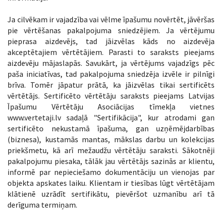
Ja cilvēkam ir vajadzība vai vēlme īpašumu novērtēt, jāvēršas
pie vērtēšanas pakalpojuma sniedzējiem. Ja vērtējumu
pieprasa aizdevējs, tad jāizvēlas kāds no aizdevēja
akceptētajiem vērtētājiem. Parasti to saraksts pieejams
aizdevēju mājaslapās. Savukārt, ja vērtējums vajadzīgs pēc
paša iniciatīvas, tad pakalpojuma sniedzēja izvēle ir pilnīgi
brīva. Tomēr jāpatur prātā, ka jāizvēlas tikai sertificēts
vērtētājs. Sertificēto vērtētāju saraksts pieejams Latvijas
Īpašumu Vērtētāju Asociācijas tīmekļa vietnes
www.vertetaji.lv sadaļā "Sertifikācija", kur atrodami gan
sertificēto nekustamā īpašuma, gan uzņēmējdarbības
(biznesa), kustamās mantas, mākslas darbu un kolekcijas
priekšmetu, kā arī mežaudžu vērtētāju saraksti. Sākotnēji
pakalpojumu piesaka, tālāk jau vērtētājs sazinās ar klientu,
informē par nepieciešamo dokumentāciju un vienojas par
objekta apskates laiku. Klientam ir tiesības lūgt vērtētājam
klātienē uzrādīt sertifikātu, pievēršot uzmanību arī tā
derīguma termiņam.