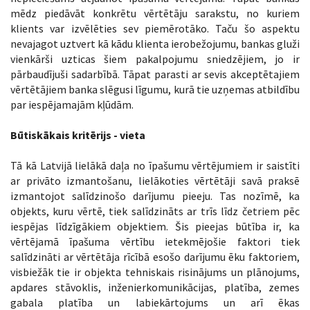
mēdz piedāvāt konkrētu vērtētāju sarakstu, no kuriem
klients var izvēlēties sev piemērotāko. Taču šo aspektu
nevajagot uztvert kā kādu klienta ierobežojumu, bankas gluži
vienkārši uzticas šiem pakalpojumu sniedzējiem, jo ir
pārbaudījuši sadarbībā. Tāpat parasti ar sevis akceptētajiem
vērtētājiem banka slēgusi līgumu, kurā tie uzņemas atbildību
par iespējamajām kļūdām.
Būtiskākais kritērijs - vieta
Tā kā Latvijā lielākā daļa no īpašumu vērtējumiem ir saistīti
ar privāto izmantošanu, lielākoties vērtētāji savā praksē
izmantojot salīdzinošo darījumu pieeju. Tas nozīmē, ka
objekts, kuru vērtē, tiek salīdzināts ar trīs līdz četriem pēc
iespējas līdzīgākiem objektiem. Šis pieejas būtība ir, ka
vērtējamā īpašuma vērtību ietekmējošie faktori tiek
salīdzināti ar vērtētāja rīcībā esošo darījumu ēku faktoriem,
visbiežāk tie ir objekta tehniskais risinājums un plānojums,
apdares stāvoklis, inženierkomunikācijas, platība, zemes
gabala platība un labiekārtojums un arī ēkas