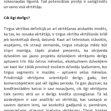
rokasnaudas līgumā. Tad potenciālais pircējs ir sarūgtināts
un vaino visā vērtētāju.
Cik ilgi derīgs?
Tirgus vērtības definīcijā un arī vērtēšanas atskaitēs minēts,
ka tas, ko nosaka vērtētājs, ir tirgus vērtība vērtēšanās brīdī
jeb konkrētajā dienā, datumā. Kaut arī tehniskais stāvoklis,
iespējams, tik strauji nemainās, tirgus situācija mēdz būt
stipri mainīga, tāpēc praksē pieņemts, ka sērijveida
dzīvoklim vai jauno projektu dzīvokļiem vērtējums derīgs
aptuveni trīs līdz četrus mēnešus, ekskluzīviem dzīvokļiem
vai kaut kur tālāk provincē esošiem dzīvokļu īpašumiem, kur
tirgus segments ir mazāks – aptuveni sešus mēnešus.
Privātmājā vērtējums orientējoši derīgs gadu, bet
komercobjektiem pat vēl ilgāku periodu. Te gan jāuzsver, ka
kredītiestādēm katrai ir savi nosacījumi, cik ilgi vērtējums
tiek ņemts vērā un ir derīgs kredīta izsniegšanai. Tā kā
aizdevējiem ir savi analītiķi un vērtētāji, kas saskaņā ar
saviem datiem lemj, vai konkrētā gadījumā ir, piemēram,
nepieciešams atjaunot īpašuma vērtējumu. Tāpat bankas