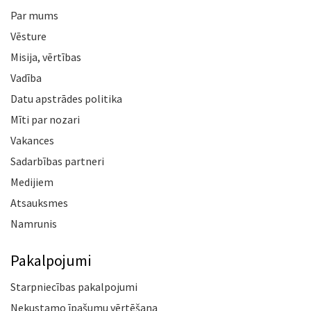
Par mums
Vēsture
Misija, vērtības
Vadība
Datu apstrādes politika
Mīti par nozari
Vakances
Sadarbības partneri
Medijiem
Atsauksmes
Namrunis
Pakalpojumi
Starpniecības pakalpojumi
Nekustamo īpašumu vērtēšana