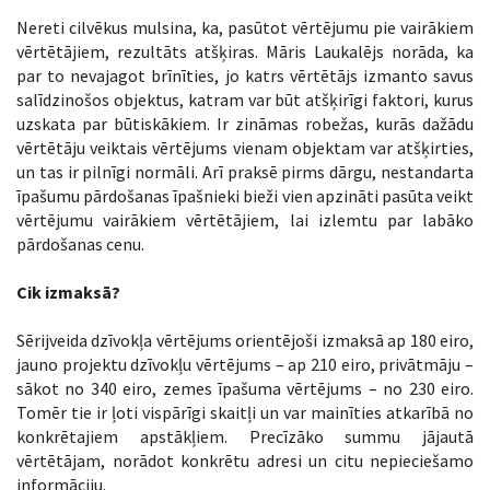
Nereti cilvēkus mulsina, ka, pasūtot vērtējumu pie vairākiem
vērtētājiem, rezultāts atšķiras. Māris Laukalējs norāda, ka
par to nevajagot brīnīties, jo katrs vērtētājs izmanto savus
salīdzinošos objektus, katram var būt atšķirīgi faktori, kurus
uzskata par būtiskākiem. Ir zināmas robežas, kurās dažādu
vērtētāju veiktais vērtējums vienam objektam var atšķirties,
un tas ir pilnīgi normāli. Arī praksē pirms dārgu, nestandarta
īpašumu pārdošanas īpašnieki bieži vien apzināti pasūta veikt
vērtējumu vairākiem vērtētājiem, lai izlemtu par labāko
pārdošanas cenu.
Cik izmaksā?
Sērijveida dzīvokļa vērtējums orientējoši izmaksā ap 180 eiro,
jauno projektu dzīvokļu vērtējums – ap 210 eiro, privātmāju –
sākot no 340 eiro, zemes īpašuma vērtējums – no 230 eiro.
Tomēr tie ir ļoti vispārīgi skaitļi un var mainīties atkarībā no
konkrētajiem apstākļiem. Precīzāko summu jājautā
vērtētājam, norādot konkrētu adresi un citu nepieciešamo
informāciju.