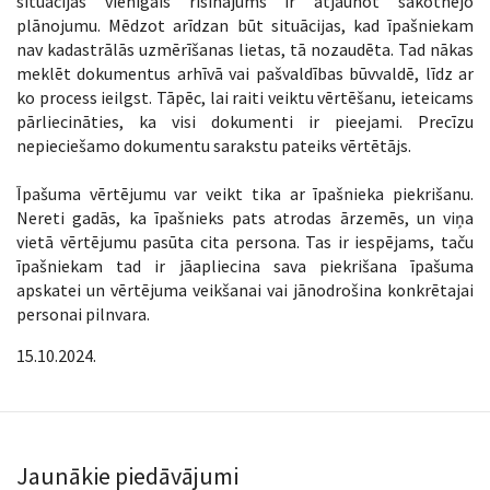
situācijās vienīgais risinājums ir atjaunot sākotnējo
plānojumu. Mēdzot arīdzan būt situācijas, kad īpašniekam
nav kadastrālās uzmērīšanas lietas, tā nozaudēta. Tad nākas
meklēt dokumentus arhīvā vai pašvaldības būvvaldē, līdz ar
ko process ieilgst. Tāpēc, lai raiti veiktu vērtēšanu, ieteicams
pārliecināties, ka visi dokumenti ir pieejami. Precīzu
nepieciešamo dokumentu sarakstu pateiks vērtētājs.
Īpašuma vērtējumu var veikt tika ar īpašnieka piekrišanu.
Nereti gadās, ka īpašnieks pats atrodas ārzemēs, un viņa
vietā vērtējumu pasūta cita persona. Tas ir iespējams, taču
īpašniekam tad ir jāapliecina sava piekrišana īpašuma
apskatei un vērtējuma veikšanai vai jānodrošina konkrētajai
personai pilnvara.
15.10.2024.
Jaunākie piedāvājumi