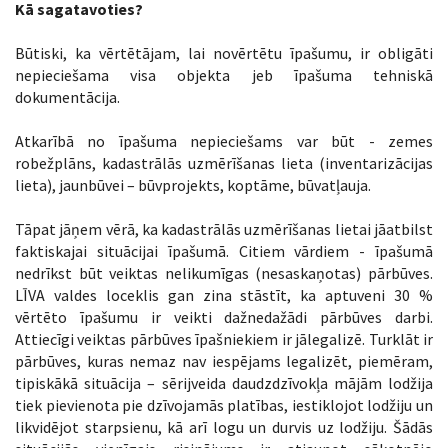
Kā sagatavoties?
Būtiski, ka vērtētājam, lai novērtētu īpašumu, ir obligāti
nepieciešama visa objekta jeb īpašuma tehniskā
dokumentācija.
Atkarībā no īpašuma nepieciešams var būt - zemes
robežplāns, kadastrālās uzmērīšanas lieta (inventarizācijas
lieta), jaunbūvei – būvprojekts, koptāme, būvatļauja.
Tāpat jāņem vērā, ka kadastrālās uzmērīšanas lietai jāatbilst
faktiskajai situācijai īpašumā. Citiem vārdiem - īpašumā
nedrīkst būt veiktas nelikumīgas (nesaskaņotas) pārbūves.
LĪVA valdes loceklis gan zina stāstīt, ka aptuveni 30 %
vērtēto īpašumu ir veikti dažnedažādi pārbūves darbi.
Attiecīgi veiktas pārbūves īpašniekiem ir jālegalizē. Turklāt ir
pārbūves, kuras nemaz nav iespējams legalizēt, piemēram,
tipiskākā situācija – sērijveida daudzdzīvokļa mājām lodžija
tiek pievienota pie dzīvojamās platības, iestiklojot lodžiju un
likvidējot starpsienu, kā arī logu un durvis uz lodžiju. Šādās