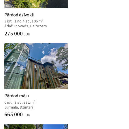
Pārdod dzīvokli
2
3 ist., 1 no 4 st., 106 m
Ādažu novads, Baltezers
275 000
EUR
Pārdod māju
2
6 ist., 3 st., 382 m
Jūrmala, Dzintari
665 000
EUR