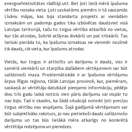
energoefektivitātes rādītāji utt. Bet ļoti lielā mērā īpašuma
vērtību nosaka vieta. Ļoti uzskatāms piemērs ir tā saucamās
Līvānu mājas, kas bija standarta projekts ar vienādām
izmaksām un padomju gados tika izbūvētas daudzviet visā
Latvijas teritorijā, taču to tirgus vērtība atkarībā no vietas,
kur tās atrodas, šobrīd atšķiras divkārši un pat trīskārši. Tas
lieliski pierāda to, ka īpašuma izmaksas ne vienmēr nozīmē
tik daudz, cik vieta, kur īpašums atrodas.
Vietās, kur tirgus ir attīstīts un darījumu ir daudz, viss ir
samērā vienkārši un starpība dažādiem vērtējumiem var būt
salīdzinoši maza. Problemātiskāk ir ar īpašuma vērtējumu
ārpus Rīgas reģiona, tālāk Latvijas provincē, kur, piemēram,
saskaņā ar vērtētāju datubāzē pieejamo informāciju, pēdējo
divu trīs gadu laikā noticis vien pāris darījumu vai vispār to
nav bijis. Tad ir skaidrs, ka šādā situācijā noteikt ļoti precīzu
tirgus vērtību nav iespējams. Šajā gadījumā vērtējumam var
būt subjektīvāks raksturs, jo nav pietiekoši daudz salīdzinošo
darījumu un tas būs lielākā mēra atkarīgs no konkrētā
vērtētāja redzējuma un pieredzes.