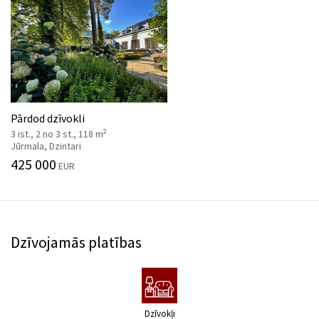
Pārdod dzīvokli
2
3 ist., 2 no 3 st., 118 m
Jūrmala, Dzintari
425 000
EUR
Dzīvojamās platības
Dzīvokļi