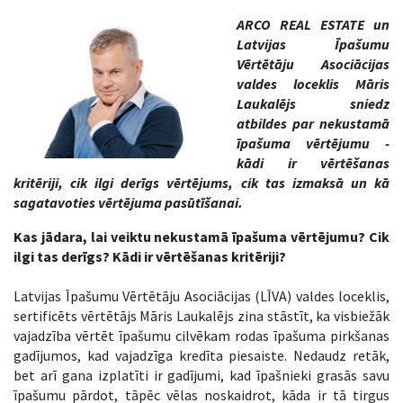
ARCO REAL ESTATE un
Latvijas Īpašumu
Vērtētāju Asociācijas
valdes loceklis Māris
Laukalējs sniedz
atbildes par nekustamā
īpašuma vērtējumu -
kādi ir vērtēšanas
kritēriji, cik ilgi derīgs vērtējums, cik tas izmaksā un kā
sagatavoties vērtējuma pasūtīšanai.
Kas jādara, lai veiktu nekustamā īpašuma vērtējumu? Cik
ilgi tas derīgs? Kādi ir vērtēšanas kritēriji?
Latvijas Īpašumu Vērtētāju Asociācijas (LĪVA) valdes loceklis,
sertificēts vērtētājs Māris Laukalējs zina stāstīt, ka visbiežāk
vajadzība vērtēt īpašumu cilvēkam rodas īpašuma pirkšanas
gadījumos, kad vajadzīga kredīta piesaiste. Nedaudz retāk,
bet arī gana izplatīti ir gadījumi, kad īpašnieki grasās savu
īpašumu pārdot, tāpēc vēlas noskaidrot, kāda ir tā tirgus