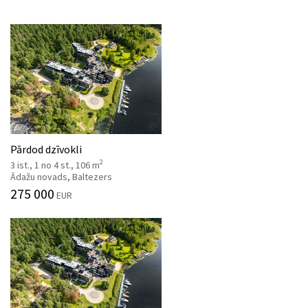
Pārdod dzīvokli
2
3 ist., 1 no 4 st., 106 m
Ādažu novads, Baltezers
275 000
EUR