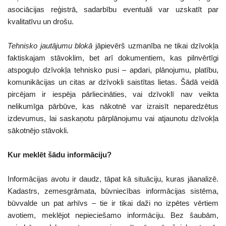
asociācijas reģistrā, sadarbību eventuāli var uzskatīt par
kvalitatīvu un drošu.
Tehnisko
jautājumu blokā
jāpievērš uzmanība ne tikai dzīvokļa
faktiskajam stāvoklim, bet arī dokumentiem, kas pilnvērtīgi
atspoguļo dzīvokļa tehnisko pusi – apdari, plānojumu, platību,
komunikācijas un citas ar dzīvokli saistītas lietas. Šādā veidā
pircējam ir iespēja pārliecināties, vai dzīvoklī nav veikta
nelikumīga pārbūve, kas nākotnē var izraisīt neparedzētus
izdevumus, lai saskaņotu pārplānojumu vai atjaunotu dzīvokļa
sākotnējo stāvokli.
Kur meklēt šādu informāciju?
Informācijas avotu ir daudz, tāpat kā situāciju, kuras jāanalizē.
Kadastrs, zemesgrāmata, būvniecības informācijas sistēma,
būvvalde un pat arhīvs – tie ir tikai daži no izpētes vērtiem
avotiem, meklējot nepieciešamo informāciju. Bez šaubām,