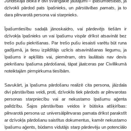
Juridiskajā blokā
ir divi svarīgākie jautājumi –
īpašumtiesības
, ja
dzīvokli pārdod pats īpašnieks, un
pārstāvības
pamats
, ja to
dara pilnvarotā persona vai starpnieks.
Īpašumtiesību sadaļā jānoskaidro, vai pārdevējs tiešām ir
dzīvokļa īpašnieks un vai īpašumu vispār drīkst atsavināt bez
trešo pušu piekrišanas. Par trešo pušu iesaisti varētu būt runa
gadījumā, ja tiesu izpildītājs uzlicis atsavināšanas liegumu, ja
īpašums ir apķīlāts vai, piemēram, otrs laulātais nav devis
piekrišanu īpašuma pārdošanai, tāpat jāatceras par Civillikumā
noteiktajām pirmpirkuma tiesībām.
Savukārt, ja īpašuma pārdošanu realizē cita persona, jāizdala
divi pārstāvības veidi, proti, dzīvoklis tiek pārdods ar pilnvarotas
personas starpniecību vai ar nekustamo īpašumu aģenta
palīdzību. Šajos pārstāvības veidos ir būtiska atšķirības:
pilnvarotā persona uz universālpilnvaras pamata drīkst parakstīt
ar dzīvokļa pārdošanu saistītus dokumentus, kamēr nekustamo
īpašumu aģents, būdams vidutājs starp pārdevēju un potenciālo