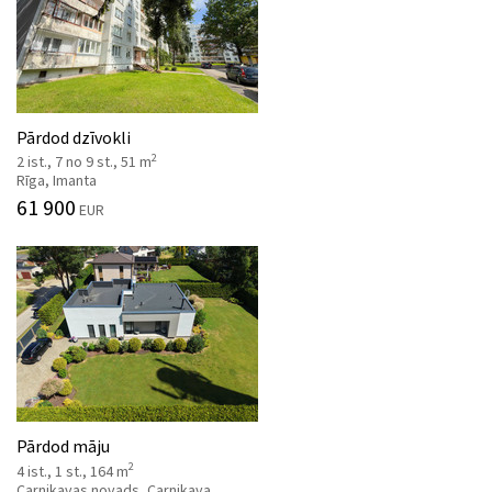
Pārdod dzīvokli
2
2 ist., 7 no 9 st., 51 m
Rīga, Imanta
61 900
EUR
Pārdod māju
2
4 ist., 1 st., 164 m
Carnikavas novads, Carnikava