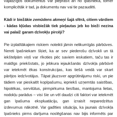
vajadzīgos dokumentus var pieprasīt arī no īpašnieka, tomēr
komplicētāk ir tad, ja dokumentu nav vai tie pazaudēti.
Kādi ir biežākie
zemūdens akmeņi
šajā sfērā, citiem vārdiem
- kādas kļūdas visbiežāk tiek pieļautas jeb ko bieži nezina
vai palaiž garam dzīvokļu pircēji?
Pie izplatītākajiem riskiem noteikti jāmin nelikumīgās pārbūves.
Nereti īpašniekam šķiet, ka ar sev piederošu dzīvokli un tā
iekštelpām viņš var rīkoties pēc saviem ieskatiem, taču tas ir
maldīgs priekšstats, jo jebkura iejaukšanās dzīvokļa pārbūvē
var ietekmēt ēkas konstrukcijas, kas tiešā veidā var skart
pārējos iedzīvotājus. Tāpat jāuzsver apgrūtinājumu riski, un pie
tādiem var pieskaitīt kopīpašumu, iepriekš uzņemtās saistības,
hipotēkas, servitūtus, pirmpirkuma tiesības, mantojuma lietas,
nodokļu parādus – visi šie un vēl daudzi citi faktori var ietekmēt
gan īpašuma ekspluatāciju, gan izraisīt neparedzētus
izdevumus nākotnē. Var gadīties situācija, ka jaunais dzīvokļa
īpašnieks pirms darījuma noslēgšanas nav bijis informēts par