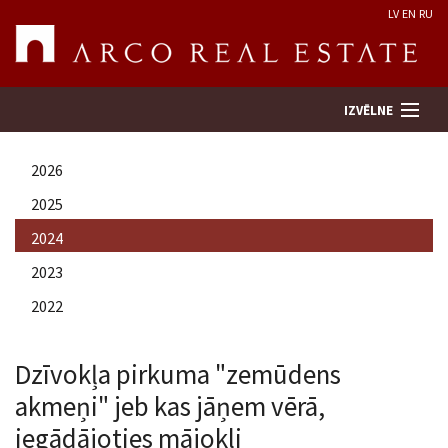
LV
EN
RU
IZVĒLNE
2026
Meklēt īpašumu
2025
2024
Novērtēt īpašumu
2023
Uzņēmums
2022
Pakalpojumi
Dzīvokļa pirkuma "zemūdens
akmeņi" jeb kas jāņem vērā,
Kontakti
iegādājoties mājokli