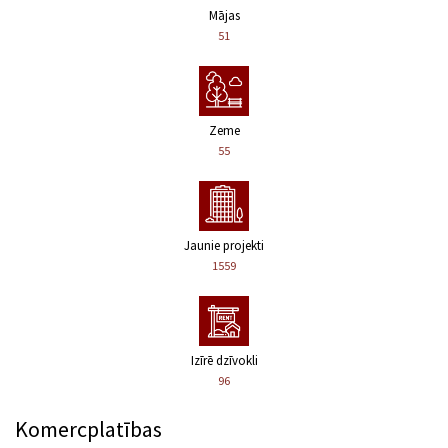
Mājas
51
Zeme
55
Jaunie projekti
1559
Izīrē dzīvokli
96
Komercplatības