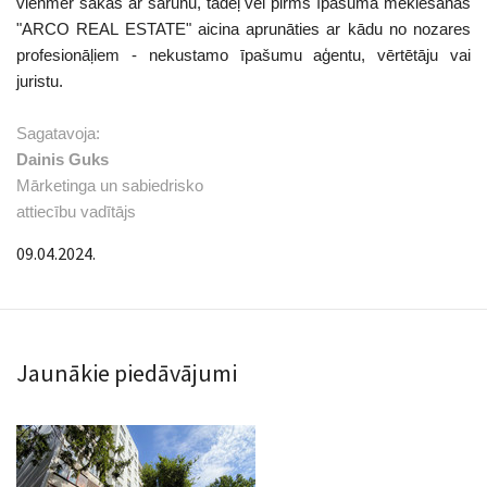
vienmēr sākas ar sarunu, tādēļ vēl pirms īpašuma meklēšanas
"ARCO REAL ESTATE" aicina aprunāties ar kādu no nozares
profesionāļiem - nekustamo īpašumu aģentu, vērtētāju vai
juristu.
Sagatavoja:
Dainis Guks
Mārketinga un sabiedrisko
attiecību vadītājs
09.04.2024.
Jaunākie piedāvājumi