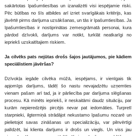
sakārtotas īpašumtiesības un izanalizēti visi iespējamie riski.
Pēc būtības no šīs atbildes arī izriet svarīgākais kritērijs, kas
jāvērtē pirms darījuma uzsākšanas, un tās ir īpašumtiesības. Ja
īpašumtiesības ir nostiprinātas zemesgrāmatā personai, kura
pārdod dzīvokli, darījums var notikt, turklāt neatkarīgi no
iepriekš uzskaitītajiem riskiem.
Ja cilvēks pats nejūtas drošs šajos jautājumos, pie kādiem
speciālistiem jāvēršas?
Dzīvokļa iegāde cilvēka mūžā, iespējams, ir vienīgais tik
apjomīgs darījums, tādēļ šo nastu nevajadzētu uzņemties
vienam pašam arī tad, ja ir pārliecība par darījuma slēgšanas
procesu. Kā minēts iepriekš, ir neskaitāmi daudz situāciju, par
kurām nepieredzējis pircējis nevar pat iedomāties. Turpretī
starpnieki, ilgtermiņā strādājot nekustamo īpašumu nozarē un
pielietojot savas zināšanas un specializāciju, var pilnvērtīgi
palīdzēt, lai klienta darījums ir drošs un viegls. Un viss jau