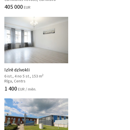
405 000
EUR
Izīrē dzīvokli
2
6 ist., 4 no 5 st., 153 m
Rīga, Centrs
1 400
EUR / mēn.