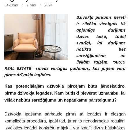
Sākums
Ziņas
2024
Dzīvokļa pirkums nereti
ir cilvēka vienīgais tik
apjomīgs darījums
dzīves laikā, tādēļ
svarīgi, lai darījums
notiktu bez
sarežģījumiem un
liekām raizēm. "ARCO
REAL ESTATE" sniedz vērtīgus padomus, kas jāņem vērā
pirms dzīvokļa iegādes.
Kas potenciālajām dzīvokļa pircējam būtu jānoskaidro,
pirms dzīvokļa iegādes. Kam būtiski pievērst uzmanību, lai
vēlāk nebūtu sarežģījumu un nepatīkamu pārsteigumu?
Dzīvokļa īpašuma pārbaude pirms tā iegādes ir diezgan
komplicēta procedūra, īpaši tad, ja ar to nenodarbojas regulāri.
Izvēloties iegādei konkrētu mājokli, var izdalīt divus būtiskākos