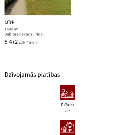
Izīrē
2
1440 m
Babītes novads, Piņķi
5 472
EUR / mēn.
Dzīvojamās platības
Dzīvokļi
237