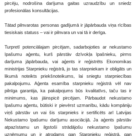
pircēju, nodrošina darījuma gaitas uzraudzību un sniedz
profesionālas konsultācijas.
Tātad pilnvarotas personas gadījumā ir jāpārbauda viņa rīcības
tiesiskais statuss – vai ir pilnvara un vai tā ir derīga.
Turpretī potenciālajam pircējam, sadarbojoties ar nekustamo
īpašumu aģentu, kurš pārstāv dzīvokļa īpašnieku, pirms
darījuma jāpārbauda, vai aģents ir reģistrēts Ekonomikas
ministrijas Starpnieku reģistrā, jo tas starpniekam ir obligāts un
likumā noteikts priekšnoteikums, lai sniegtu starpniecības
pakalpojumu. Aģenta esamība starpnieku reģistrā vēl nav
pilnīga garantija, ka pakalpojums būs kvalitatīvs, taču tas ir
minimums, kas jāinspicē pircējam. Pārbaudot nekustamo
īpašumu aģentu, būtiski ir pievērst uzmanību, kādu kompāniju
viņš pārstāv un vai šis starpnieks ir sertificēts arī Latvijas
Nekustamo īpašumu darījumu asociācijā. Ja aģents pārstāv
atpazīstamu un ilgstoši strādājošu nekustamo īpašumu
uzņēmumu un ir atrodams gan Starpnieku reģistrā, gan