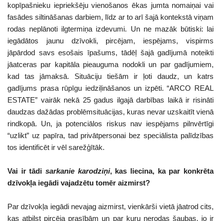
kopīpašnieku iepriekšēju vienošanos ēkas jumta nomaiņai vai
fasādes siltināšanas darbiem, līdz ar to arī šajā kontekstā viņam
rodas neplānoti ilgtermiņa izdevumi. Un ne mazāk būtiski: lai
iegādātos jaunu dzīvokli, pircējam, iespējams, vispirms
jāpārdod savs esošais īpašums, tādēļ šajā gadījumā noteikti
jāatceras par kapitāla pieauguma nodokli un par gadījumiem,
kad tas jāmaksā. Situāciju tiešām ir ļoti daudz, un katrs
gadījums prasa rūpīgu iedziļināšanos un izpēti. “ARCO REAL
ESTATE” vairāk nekā 25 gadus ilgajā darbības laikā ir risināti
daudzas dažādas problēmsituācijas, kuras nevar uzskaitīt vienā
rindkopā. Un, ja potenciālos riskus nav iespējams pilnvērtīgi
“uzlikt” uz papīra, tad privātpersonai bez speciālista palīdzības
tos identificēt ir vēl sarežģītāk.
Vai ir tādi
sarkanie karodziņi
, kas liecina, ka par konkrēta
dzīvokļa iegādi vajadzētu tomēr aizmirst?
Par dzīvokļa iegādi nevajag aizmirst, vienkārši vietā jāatrod cits,
kas atbilst pircēja prasībām un par kuru nerodas šaubas, jo ir