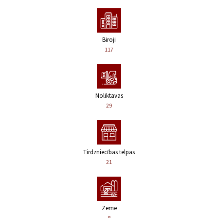
Biroji
117
Noliktavas
29
Tirdzniecības telpas
21
Zeme
8