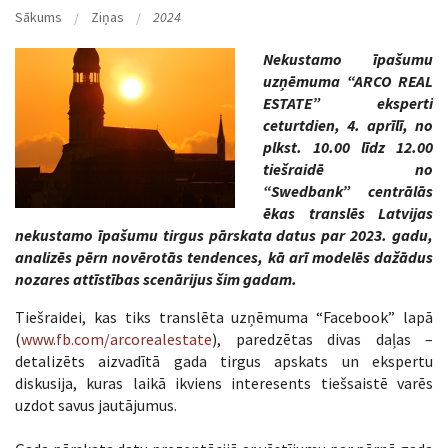
Sākums
Ziņas
2024
Nekustamo īpašumu
uzņēmuma “ARCO REAL
ESTATE” eksperti
ceturtdien, 4. aprīlī, no
plkst. 10.00 līdz 12.00
tiešraidē no
“Swedbank” centrālās
ēkas translēs Latvijas
nekustamo īpašumu tirgus pārskata datus par 2023. gadu,
analizēs pērn novērotās tendences, kā arī modelēs dažādus
nozares attīstības scenārijus šim gadam.
Tiešraidei, kas tiks translēta uzņēmuma “Facebook” lapā
(
www.fb.com/arcorealestate
), paredzētas divas daļas –
detalizēts aizvadītā gada tirgus apskats un ekspertu
diskusija, kuras laikā ikviens interesents tiešsaistē varēs
uzdot savus jautājumus.