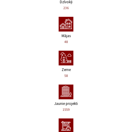
Dzīvokļi
236
Mājas
48
Zeme
58
Jaunie projekti
1559