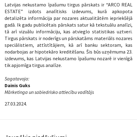
Latvijas nekustamo īpašumu tirgus pārskats ir “ARCO REAL
ESTATE” izdots analītisks izdevums, kurā apkopota
detalizēta informācija par nozares aktualitātēm iepriekšējā
gadā. Ik gadu publicētais pārskats satur kā tekstuālu analīzi,
tā arī vizuālu informāciju, kas atvieglo statistikas uztveri.
Tirgus pārskats ir noderīgs un pārskatāms materiāls nozares
speciālistiem, attīstītājiem, kā arī banku sektoram, kas
nodarbojas ar hipotekāro kreditēšanu. Šis būs uzņēmuma 23.
izdevums, kas Latvijas nekustamo īpašumu nozarē ir vienīgā
tik apjomīga tirgus analīze.
Sagatavoja:
Dainis Guks
Mārketinga un sabiedrisko attiecību vadītājs
27.03.2024.