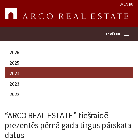
LV
EN
RU
IZVĒLNE
2026
Meklēt īpašumu
2025
2024
Novērtēt īpašumu
2023
Uzņēmums
2022
Pakalpojumi
“ARCO REAL ESTATE” tiešraidē
prezentēs pērnā gada tirgus pārskata
Kontakti
datus