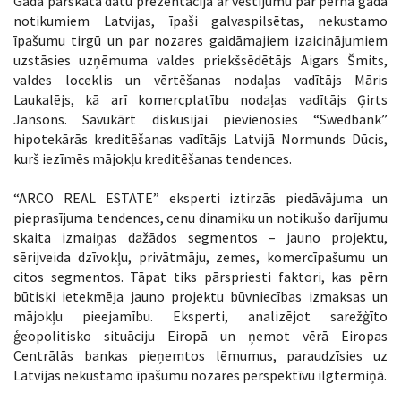
Gada pārskata datu prezentācijā ar vēstījumu par pērnā gada
notikumiem Latvijas, īpaši galvaspilsētas, nekustamo
īpašumu tirgū un par nozares gaidāmajiem izaicinājumiem
uzstāsies uzņēmuma valdes priekšsēdētājs Aigars Šmits,
valdes loceklis un vērtēšanas nodaļas vadītājs Māris
Laukalējs, kā arī komercplatību nodaļas vadītājs Ģirts
Jansons. Savukārt diskusijai pievienosies “Swedbank”
hipotekārās kreditēšanas vadītājs Latvijā Normunds Dūcis,
kurš iezīmēs mājokļu kreditēšanas tendences.
“ARCO REAL ESTATE” eksperti iztirzās piedāvājuma un
pieprasījuma tendences, cenu dinamiku un notikušo darījumu
skaita izmaiņas dažādos segmentos – jauno projektu,
sērijveida dzīvokļu, privātmāju, zemes, komercīpašumu un
citos segmentos. Tāpat tiks pārspriesti faktori, kas pērn
būtiski ietekmēja jauno projektu būvniecības izmaksas un
mājokļu pieejamību. Eksperti, analizējot sarežģīto
ģeopolitisko situāciju Eiropā un ņemot vērā Eiropas
Centrālās bankas pieņemtos lēmumus, paraudzīsies uz
Latvijas nekustamo īpašumu nozares perspektīvu ilgtermiņā.