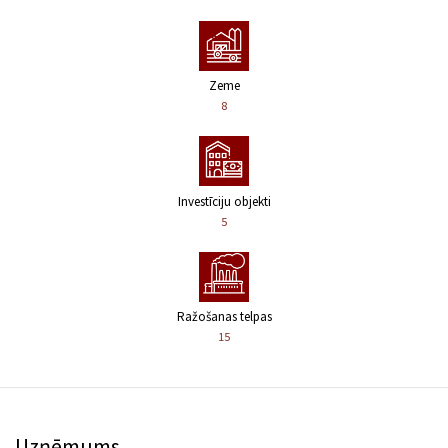
Zeme
8
Investīciju objekti
5
Ražošanas telpas
15
Uzņēmums