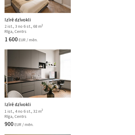
Izīrē dzīvokli
2
2 ist., 3 no 6 st., 68 m
Rīga, Centrs
1 600
EUR / mēn.
Izīrē dzīvokli
2
1 ist., 4 no 6 st., 32 m
Rīga, Centrs
900
EUR / mēn.