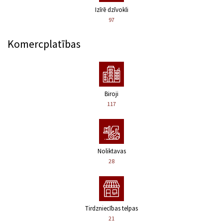
Izīrē dzīvokli
97
Komercplatības
Biroji
117
Noliktavas
28
Tirdzniecības telpas
21