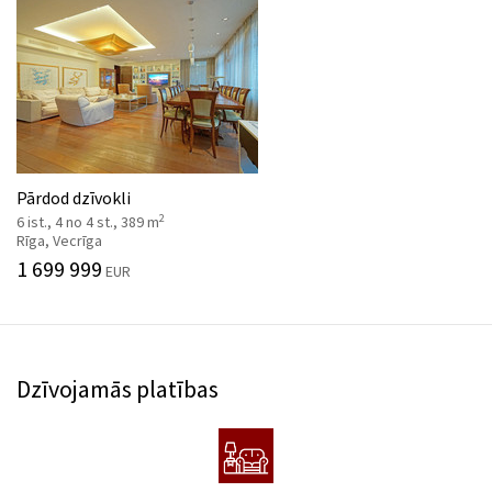
Pārdod dzīvokli
2
6 ist., 4 no 4 st., 389 m
Rīga, Vecrīga
1 699 999
EUR
Dzīvojamās platības