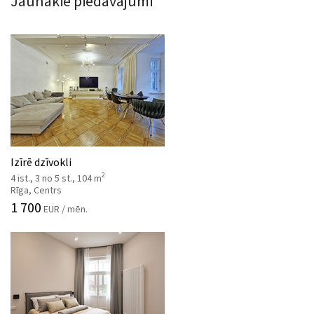
Jaunākie piedāvājumi
Izīrē dzīvokli
2
4 ist., 3 no 5 st., 104 m
Rīga, Centrs
1 700
EUR / mēn.