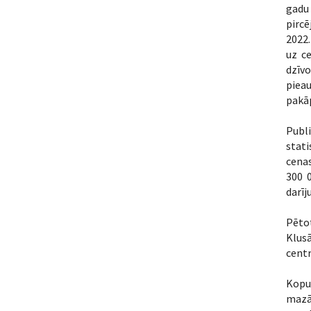
gadu
pircē
2022.
uz c
dzīvo
pieau
pakāp
Publ
stati
cenas
300 
darīj
Pētot
Klusā
centr
Kopu
mazā