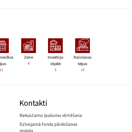
zniecības
Zeme
Investīciju
Ražošanas
8
lpas
objekti
telpas
21
5
15
Kontakti
Nekustamo īpašumu vērtēšana
Dzīvojamā fonda pārdošanas
nodaļa