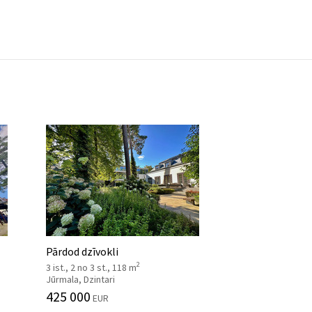
Pārdod dzīvokli
2
3 ist., 2 no 3 st., 118 m
Jūrmala, Dzintari
425 000
EUR