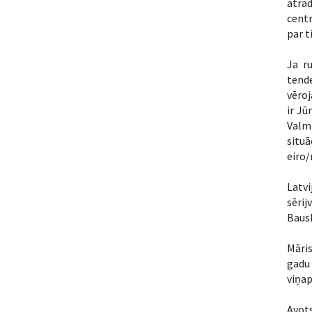
atrad
centr
par t
Ja r
tende
vēroj
ir Jū
Valm
situā
eiro/
Latv
sērij
Bausk
Māris
gadu 
viņap
Avot