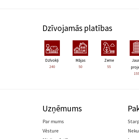
Dzīvojamās platības
Dzīvokļi
Mājas
Zeme
Jau
240
50
55
proje
15
Uzņēmums
Pa
Par mums
Star
Vēsture
Neku