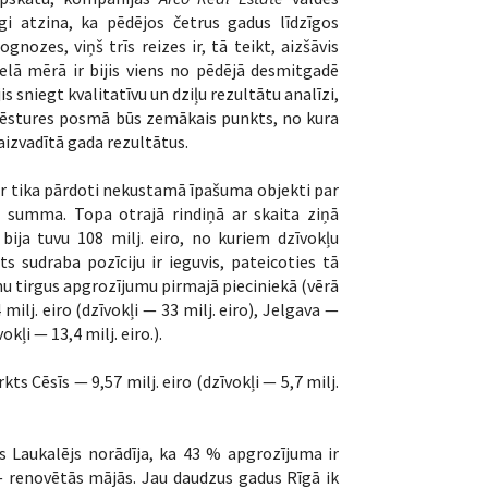
gi atzina, ka pēdējos četrus gadus līdzīgos
ozes, viņš trīs reizes ir, tā teikt, aizšāvis
elā mērā ir bijis viens no pēdējā desmitgadē
s sniegt kvalitatīvu un dziļu rezultātu analīzi,
 vēstures posmā būs zemākais punkts, no kura
izvadītā gada rezultātus.
kur tika pārdoti nekustamā īpašuma objekti par
u summa. Topa otrajā rindiņā ar skaita ziņā
 bija tuvu 108 milj. eiro, no kuriem dzīvokļu
ts sudraba pozīciju ir ieguvis, pateicoties tā
umu tirgus apgrozījumu pirmajā pieciniekā (vērā
 milj. eiro (dzīvokļi — 33 milj. eiro), Jelgava —
okļi — 13,4 milj. eiro.).
s Cēsīs — 9,57 milj. eiro (dzīvokļi — 5,7 milj.
is Laukalējs norādīja, ka 43 % apgrozījuma ir
— renovētās mājās. Jau daudzus gadus Rīgā ik