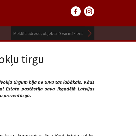
kļu tirgu
īvokļu tirgum bija ne tuvu tas labākais. Kāds
al Estate pastāstīja sava ikgadējā Latvijas
 prezentācijā.
apskatu, kompānijas
Arco Real Estate
valdes