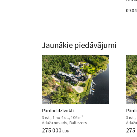
09.04
Jaunākie piedāvājumi
Pārdod dzīvokli
Pārdo
2
3 ist., 1 no 4 st., 106 m
3 ist.
Ādažu novads, Baltezers
Ādažu
275 000
275
EUR