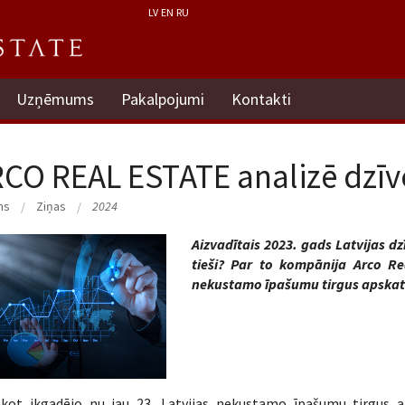
LV
EN
RU
Uzņēmums
Pakalpojumi
Kontakti
CO REAL ESTATE analizē dzīvo
ms
Ziņas
2024
Aizvadītais 2023. gads Latvijas dz
tieši? Par to kompānija Arco Re
nekustamo īpašumu tirgus apskata
akot ikgadējo nu jau 23. Latvijas nekustamo īpašumu tirgus 