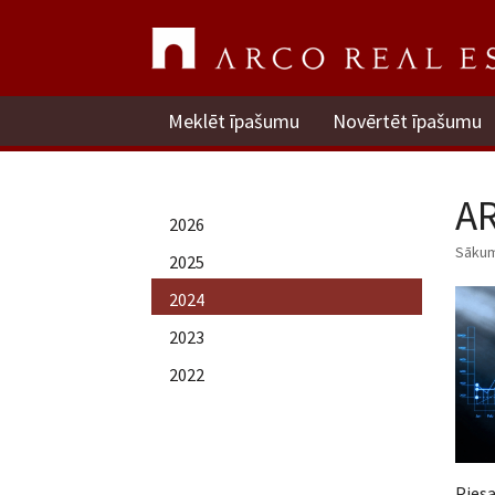
Meklēt īpašumu
Novērtēt īpašumu
AR
2026
Sāku
2025
2024
2023
2022
Pies