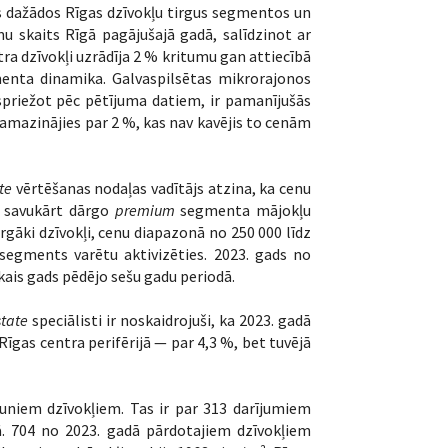
 dažādos Rīgas dzīvokļu tirgus segmentos un
umu skaits Rīgā pagājušajā gadā, salīdzinot ar
ntra dzīvokļi uzrādīja 2 % kritumu gan attiecībā
menta dinamika. Galvaspilsētas mikrorajonos
spriežot pēc pētījuma datiem, ir pamanījušās
samazinājies par 2 %, kas nav kavējis to cenām
te
vērtēšanas nodaļas vadītājs atzina, ka cenu
a, savukārt dārgo
premium
segmenta mājokļu
ārgāki dzīvokļi, cenu diapazonā no 250 000 līdz
segments varētu aktivizēties. 2023. gads no
ākais gads pēdējo sešu gadu periodā.
state
speciālisti ir noskaidrojuši, ka 2023. gadā
Rīgas centra perifērijā — par 4,3 %, bet tuvējā
auniem dzīvokļiem. Tas ir par 313 darījumiem
. 704 no 2023. gadā pārdotajiem dzīvokļiem