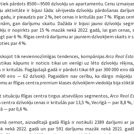
 tiek pārdots 8500—9500 dzīvokļu un apartamentu. Cenu izmaiņas
ju aktivitāte ir bijusi šāda: sērijveida dzīvokļu pārdošanas darīj
 gadu, ir pieaudzis par 2 %, bet cenas ir kritušās par 7 %. Rīgas ce
enām, gan darījumu skaitu. Dažāda ir bijusi jauno dzīvokļu seg
kļu ir nopirkts par 15 % mazāk nekā 2022. gadā, lai gan cenas, 
gt par 6 %. Rīgas centrā darījumu ar jauniem dzīvokļiem skaits ir 
ties par 4 %.
iskojot tik neviennozīmīgas tendences, kompānijas
Arco Real Esta
stikas kāpums ir noticis tikai un vienīgi uz lēto dzīvokļu rēķin
 ir kritušās. Pagājušajā gadā ir pārdoti tikai 69 par 300 000 eiro d
000 eiro — 62 dzīvokļi. Pagaidām nav cerību, ka dārgo mājokļu 
umu ar Rīgas centra
premium
klases dzīvokļiem viedokļa bija slikt
 situāciju Rīgas centra tirgus atsevišķos segmentos,
Arco Real E
 centra dzīvokļu cenas ir kritušās par 13,5 %, Vecrīgā — par 8,8 %, 
ā — par 0,6 %.
mā ņemot, aizvadītajā gadā Rīgā ir notikuši 2389 darījumi ar j
k nekā 2022. gadā un par 591 darījumu mazāk nekā 2021. gadā