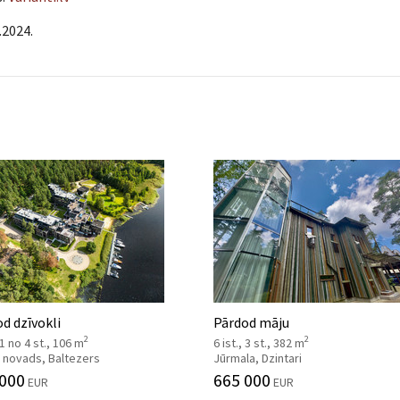
.2024.
d dzīvokli
Pārdod māju
2
2
, 1 no 4 st., 106 m
6 ist., 3 st., 382 m
 novads, Baltezers
Jūrmala, Dzintari
 000
665 000
EUR
EUR