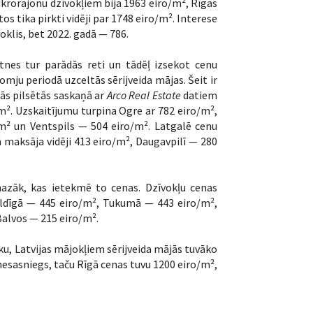
krorajonu dzīvokļiem bija 1963 eiro/m², Rīgas
s tika pirkti vidēji par 1748 eiro/m². Interese
oklis, bet 2022. gadā — 786.
tnes tur parādās reti un tādēļ izsekot cenu
omju periodā uzceltās sērijveida mājas. Šeit ir
jās pilsētās saskaņā ar
Arco Real Estate
datiem
o/m². Uzskaitījumu turpina Ogre ar 782 eiro/m²,
m² un Ventspils — 504 eiro/m². Latgalē cenu
ā maksāja vidēji 413 eiro/m², Daugavpilī — 280
azāk, kas ietekmē to cenas. Dzīvokļu cenas
Kuldīgā — 445 eiro/m², Tukumā — 443 eiro/m²,
alvos — 215 eiro/m².
iku, Latvijas mājokļiem sērijveida mājās tuvāko
 nesasniegs, taču Rīgā cenas tuvu 1200 eiro/m²,