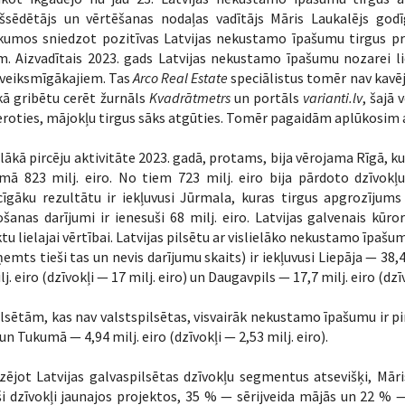
kšsēdētājs un vērtēšanas nodaļas vadītājs Māris Laukalējs godī
umos sniedzot pozitīvas Latvijas nekustamo īpašumu tirgus progn
. Aizvadītais 2023. gads Latvijas nekustamo īpašumu nozarei li
eveiksmīgākajiem. Tas
Arco Real Estate
speciālistus tomēr nav kavēji
kā gribētu cerēt žurnāls
Kvadrātmetrs
un portāls
varianti.lv
, šajā
roties, mājokļu tirgus sāks atgūties. Tomēr pagaidām aplūkosim a
elākā pircēju aktivitāte 2023. gadā, protams, bija vērojama Rīgā, 
mā 823 milj. eiro. No tiem 723 milj. eiro bija pārdoto dzīvokļ
cīgāku rezultātu ir iekļuvusi Jūrmala, kuras tirgus apgrozījums
šanas darījumi ir ienesuši 68 milj. eiro. Latvijas galvenais kūror
tu lielajai vērtībai. Latvijas pilsētu ar vislielāko nekustamo īpaš
ņemts tieši tas un nevis darījumu skaits) ir iekļuvusi Liepāja — 38,4
lj. eiro (dzīvokļi — 17 milj. eiro) un Daugavpils — 17,7 milj. eiro (dzīv
lsētām, kas nav valstspilsētas, visvairāk nekustamo īpašumu ir pirkt
 un Tukumā — 4,94 milj. eiro (dzīvokļi — 2,53 milj. eiro).
zējot Latvijas galvaspilsētas dzīvokļu segmentus atsevišķi, Mār
i dzīvokļi jaunajos projektos, 35 % — sērijveida mājās un 22 % 