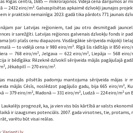
ās Rīgas centrā, 1685 — mikrorajonos. Vidējā cena darījumos ar mi
ā — 2432 eiro/m². Galvaspilsētas apkaimē dzīvokļi jaunajos projekto
iem ir praktiski nemainīga: 2023. gadā tika pārdots 771 jaunais dzīv
unājam par Latvijas reģioniem, tad jau otro desmitgadi jauncel
nces ir sarežģīti. Latvijas reģionos galvenais dzīvokļu fonds ir pad
ama ļoti plašs cenu diapazons. Visdārgākie sērijveida mājokļi liela
rmalā — to vidējā cena ir 980 eiro/m². Rīgā šis rādītājs ir 850 eir
iera — 768 eiro/m², Jelgava — 622 eiro/m², Liepāja — 568 eiro/
cija ir bēdīgāka: Rēzeknē dzīvoklī sērijveida mājās pagājušajā gad
m², Jēkabpilī — 270 eiro/m².
ijas mazajās pilsētās padomju mantojuma sērijveida mājas ir m
veida mājās Cēsīs, noslēdzot pagājušo gadu, bija 665 eiro/m², 
ā — 379 eiro/m², Madonā — 331 eiro/m², Ludzā — 224 eiro/m² un B
 Laukalējs prognozē, ka, ja vien viss būs kārtībā ar valsts ekonom
laikā ir izaugsmes potenciāls. 2007. gada virsotnes, tie, protams,
rāt, varētu būt visai reālas.
s:
Varianti.lv