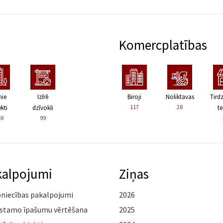
Komercplatības
nie
Izīrē
Biroji
Noliktavas
Tird
117
28
kti
dzīvokli
te
59
99
kalpojumi
Ziņas
pniecības pakalpojumi
2026
stamo īpašumu vērtēšana
2025