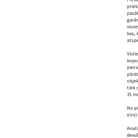
prie
pasāk
garām
visn
kas, 
atspe
Visli
kopu
pieti
pārdo
objek
tiek 
31 mi
No pi
eiro)
Anali
devuš