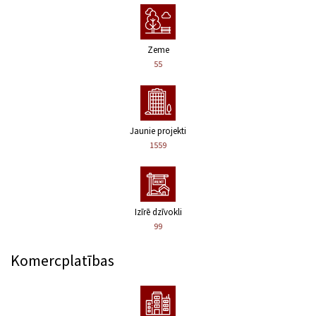
Zeme
55
Jaunie projekti
1559
Izīrē dzīvokli
99
Komercplatības