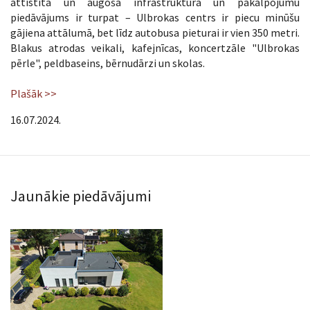
attīstītā un augošā infrastruktūra un pakalpojumu
piedāvājums ir turpat – Ulbrokas centrs ir piecu minūšu
gājiena attālumā, bet līdz autobusa pieturai ir vien 350 metri.
Blakus atrodas veikali, kafejnīcas, koncertzāle "Ulbrokas
pērle", peldbaseins, bērnudārzi un skolas.
Plašāk >>
16.07.2024.
Jaunākie piedāvājumi