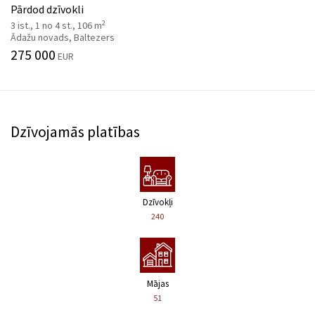
Pārdod dzīvokli
2
3 ist., 1 no 4 st., 106 m
Ādažu novads, Baltezers
275 000
EUR
Dzīvojamās platības
Dzīvokļi
240
Mājas
51