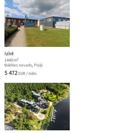
Izīrē
2
1440 m
Babītes novads, Piņķi
5 472
EUR / mēn.