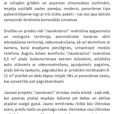
ar siltajām grīdām un pazemes siltumsūkņu sistēmām,
iespēja uzstādīt saules paneļus, moderni, panorāmas tipa
pašventilējamie logi ar trīs stiklu paketi – tas viss ļaus būtiski
samazināt ikmēneša komunālās izmaksas.
Drošību un privātu vidi “Jaunkrastos” nodrošina apgaismota
un nožogota teritorija, automātiskie barjeras vārti
iebraukšanai teritorijā, videonovērošana, kā arī domofons ar
kameru, kurai iespējams pieslēgties, izmantojot mobilo
telefonu. Augstu dzīves komfortu “Jaunkrastos” nodrošina
6,5 m² plašs balkons/terase katram dzīvoklim, asfaltēta
auto stāvvieta ar videonovērošanu, apzaļumots pagalms,
plašs bērnu laukums, pagrabstāvs ar privātām noliktavām 8-
11 m² platībā un abās kāpņu telpās lifts ar panorāmas skatu,
kas aizved līdz pat pagrabastāvam.
Jaunais projekts “Jaunkrasti” atrodas meža ielokā - zaļā vidē,
kur paveras plašas iespējas būšanai pie dabas un aktīvai
atpūtai svaigā gaisā. Jauno iemītnieku rīcībā būs Ulbrokas
ezers, priežu mežs un pastaigu takas. Vienlaikus visa Ulbrokas