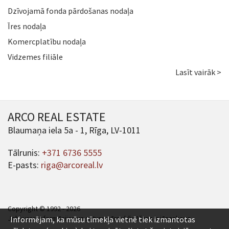
Dzīvojamā fonda pārdošanas nodaļa
Īres nodaļa
Komercplatību nodaļa
Vidzemes filiāle
Lasīt vairāk >
ARCO REAL ESTATE
Blaumaņa iela 5a - 1, Rīga, LV-1011
Tālrunis:
+371 6736 5555
E-pasts:
riga@arcoreal.lv
Copyright © 1992 - 2026
Jebkuras informācijas un satura pārpublicēšana ir jāsaskaņo.
Informējam, ka mūsu tīmekļa vietnē tiek izmantotas