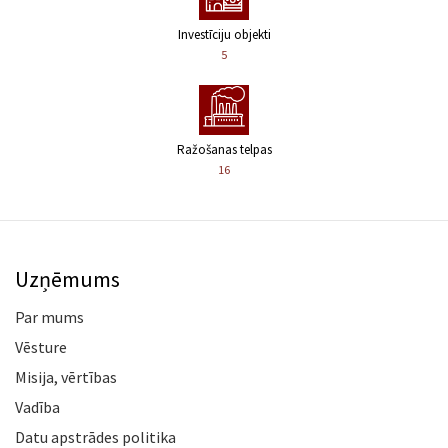
Investīciju objekti
5
Ražošanas telpas
16
Uzņēmums
Par mums
Vēsture
Misija, vērtības
Vadība
Datu apstrādes politika