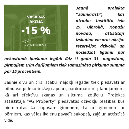
Jaunā projekta
“Jaunkrasti”, kas
atrodas Institūta iela
29, Ulbrokā, Ropažu
novadā, attīstītājs
izsludina vasaras akciju:
rezervējot dzīvokli un
noslēdzot līgumu par
nekustamā īpašuma iegādi līdz šī gada 31. augustam,
pirmajiem trim darījumiem tiek samazināta pirkuma summa
par 15 procentiem.
Jaunie divu un trīs istabu mājokļi iegādei tiek piedāvāti ar
pilnu vai pelēko iekšējo apdari, pārdomātiem plānojumiem,
kā arī efektīvu skaņas un siltuma izolāciju. Projekta
attīstītāja “VG Property” piedāvātās dzīvokļu platības būs
piemērotas kā topošām ģimenēm, tā arī ģimenēm ar
bērniem, kas vēlas ikdienu pavadīt sakoptā, zaļā un attīstītā
vidē.