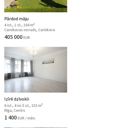
Pārdod māju
2
4 ist., 1 st., 164 m
Carnikavas novads, Carnikava
405 000
EUR
Izīrē dzīvokli
2
6 ist., 4 no 5 st., 153 m
Rīga, Centrs
1 400
EUR / mēn.