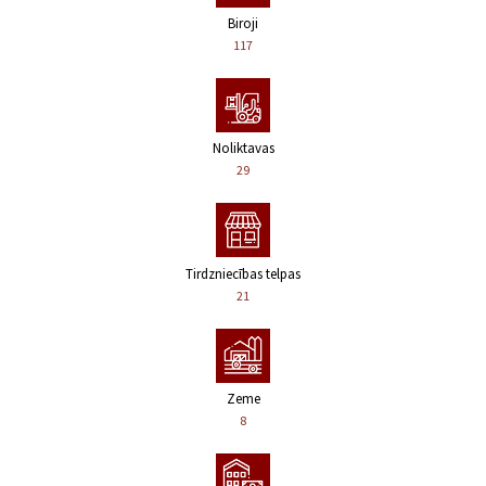
Biroji
117
Noliktavas
29
Tirdzniecības telpas
21
Zeme
8