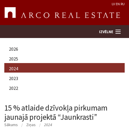
LV
EN
RU
IZVĒLNE
2026
Meklēt īpašumu
2025
2024
Novērtēt īpašumu
2023
Uzņēmums
2022
Pakalpojumi
15 % atlaide dzīvokļa pirkumam
jaunajā projektā “Jaunkrasti”
Kontakti
Sākums
Ziņas
2024