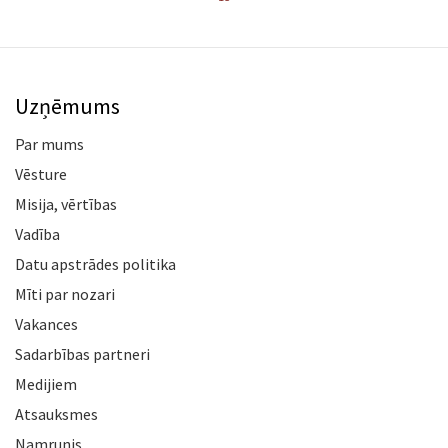
Uzņēmums
Par mums
Vēsture
Misija, vērtības
Vadība
Datu apstrādes politika
Mīti par nozari
Vakances
Sadarbības partneri
Medijiem
Atsauksmes
Namrunis