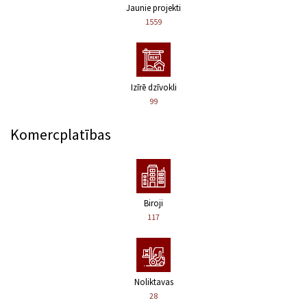
Jaunie projekti
1559
Izīrē dzīvokli
99
Komercplatības
Biroji
117
Noliktavas
28