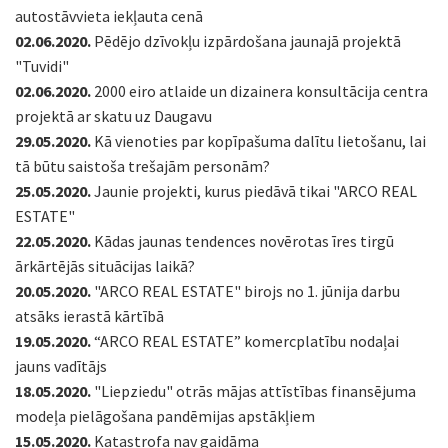
autostāvvieta iekļauta cenā
02.06.2020.
Pēdējo dzīvokļu izpārdošana jaunajā projektā
"Tuvidi"
02.06.2020.
2000 eiro atlaide un dizainera konsultācija centra
projektā ar skatu uz Daugavu
29.05.2020.
Kā vienoties par kopīpašuma dalītu lietošanu, lai
tā būtu saistoša trešajām personām?
25.05.2020.
Jaunie projekti, kurus piedāvā tikai "ARCO REAL
ESTATE"
22.05.2020.
Kādas jaunas tendences novērotas īres tirgū
ārkārtējās situācijas laikā?
20.05.2020.
"ARCO REAL ESTATE" birojs no 1. jūnija darbu
atsāks ierastā kārtībā
19.05.2020.
“ARCO REAL ESTATE” komercplatību nodaļai
jauns vadītājs
18.05.2020.
"Liepziedu" otrās mājas attīstības finansējuma
modeļa pielāgošana pandēmijas apstākļiem
15.05.2020.
Katastrofa nav gaidāma