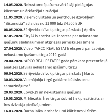
14.05.2020.
Nekustamo īpašumu vērtētāji pielāgojas
klientam un ārkārtējai situācijai
11.05.2020.
Visiem divistabu un penthouse dzīvokļiem
"Bišumuižā" atlaides no 11 000 līdz 34 500 EUR
08.05.2020.
Sērijveida dzīvokļu tirgus pārskats | Aprīlis
07.05.2020.
City24.lv statistika: Interese par nekustamo
īpašumu sludinājumiem atgriežas pirmskrīzes līmenī
27.04.2020.
Video: "ARCO REAL ESTATE eksperti par Latvijas
nekustamo īpašumu tirgu 2019. gadā
20.04.2020.
“ARCO REAL ESTATE” gada pārskata prezentācijā
analizēs Latvijas nekustamo īpašumu tirgu
06.04.2020.
Sērijveida dzīvokļu tirgus pārskats | Marts
30.03.2020.
Vai mājokļu tirgū gaidāms būtisks cenu
samazinājums?
20.03.2020.
Covid-19 un nekustamais īpašums
19.03.2020.
M. Miezītis: Īres tirgus šobrīd tiek piesātināts ar
īres dzīvokļu piedāvājumiem
16.03.2020.
Darba laika ierobežojumi klātienes vizītēm