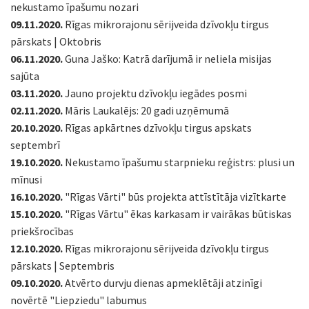
nekustamo īpašumu nozari
09.11.2020.
Rīgas mikrorajonu sērijveida dzīvokļu tirgus
pārskats | Oktobris
06.11.2020.
Guna Jaško: Katrā darījumā ir neliela misijas
sajūta
03.11.2020.
Jauno projektu dzīvokļu iegādes posmi
02.11.2020.
Māris Laukalējs: 20 gadi uzņēmumā
20.10.2020.
Rīgas apkārtnes dzīvokļu tirgus apskats
septembrī
19.10.2020.
Nekustamo īpašumu starpnieku reģistrs: plusi un
mīnusi
16.10.2020.
"Rīgas Vārti" būs projekta attīstītāja vizītkarte
15.10.2020.
"Rīgas Vārtu" ēkas karkasam ir vairākas būtiskas
priekšrocības
12.10.2020.
Rīgas mikrorajonu sērijveida dzīvokļu tirgus
pārskats | Septembris
09.10.2020.
Atvērto durvju dienas apmeklētāji atzinīgi
novērtē "Liepziedu" labumus