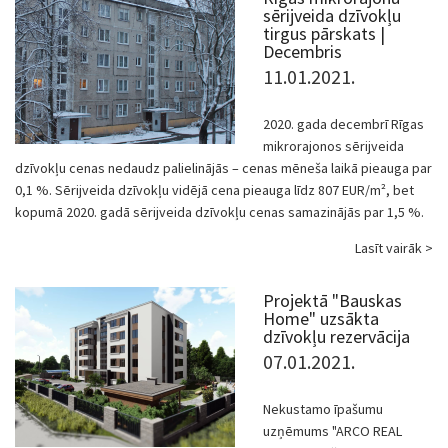
sērijveida dzīvokļu
tirgus pārskats |
Decembris
11.01.2021.
2020. gada decembrī Rīgas
mikrorajonos sērijveida
dzīvokļu cenas nedaudz palielinājās – cenas mēneša laikā pieauga par
0,1 %. Sērijveida dzīvokļu vidējā cena pieauga līdz 807 EUR/m², bet
kopumā 2020. gadā sērijveida dzīvokļu cenas samazinājās par 1,5 %.
Lasīt vairāk >
Projektā "Bauskas
Home" uzsākta
dzīvokļu rezervācija
07.01.2021.
Nekustamo īpašumu
uzņēmums "ARCO REAL