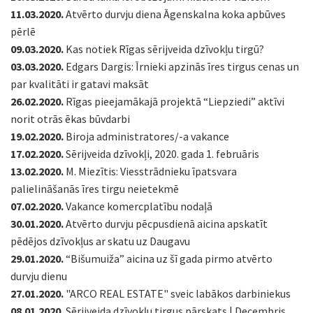
11.03.2020.
Atvērto durvju diena Āgenskalna koka apbūves
pērlē
09.03.2020.
Kas notiek Rīgas sērijveida dzīvokļu tirgū?
03.03.2020.
Edgars Dargis: Īrnieki apzinās īres tirgus cenas un
par kvalitāti ir gatavi maksāt
26.02.2020.
Rīgas pieejamākajā projektā “Liepziedi” aktīvi
norit otrās ēkas būvdarbi
19.02.2020.
Biroja administratores/-a vakance
17.02.2020.
Sērijveida dzīvokļi, 2020. gada 1. februāris
13.02.2020.
M. Miezītis: Viesstrādnieku īpatsvara
palielināšanās īres tirgu neietekmē
07.02.2020.
Vakance komercplatību nodaļā
30.01.2020.
Atvērto durvju pēcpusdienā aicina apskatīt
pēdējos dzīvokļus ar skatu uz Daugavu
29.01.2020.
“Bišumuiža” aicina uz šī gada pirmo atvērto
durvju dienu
27.01.2020.
"ARCO REAL ESTATE" sveic labākos darbiniekus
08.01.2020.
Sērijveida dzīvokļu tirgus pārskats | Decembris