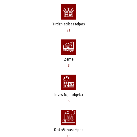
Tirdzniecības telpas
21
Zeme
8
Investīciju objekti
5
Ražošanas telpas
15