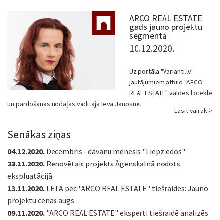
ARCO REAL ESTATE
gads jauno projektu
segmentā
10.12.2020.
Uz portāla "Varianti.lv"
jautājumiem atbild "ARCO
REAL ESTATE" valdes locekle
un pārdošanas nodaļas vadītaja Ieva Janosne.
Lasīt vairāk >
Senākas ziņas
04.12.2020.
Decembris - dāvanu mēnesis "Liepziedos"
23.11.2020.
Renovētais projekts Āgenskalnā nodots
ekspluatācijā
13.11.2020.
LETA pēc "ARCO REAL ESTATE" tiešraides: Jauno
projektu cenas augs
09.11.2020.
"ARCO REAL ESTATE" eksperti tiešraidē analizēs