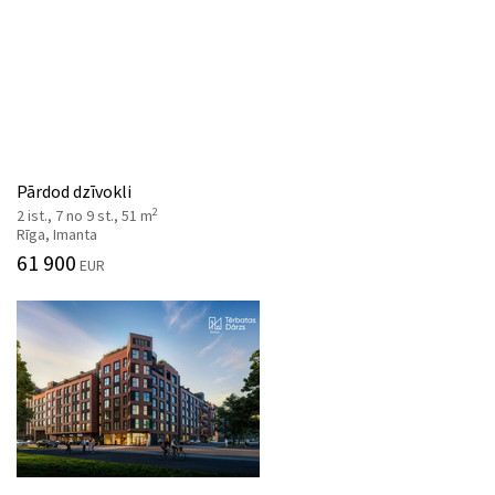
Pārdod dzīvokli
2
2 ist., 7 no 9 st., 51 m
Rīga, Imanta
61 900
EUR