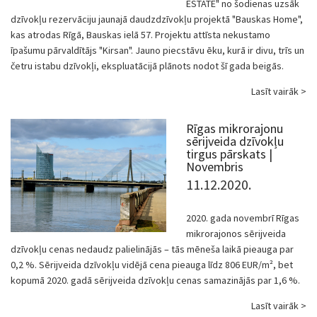
ESTATE" no šodienas uzsāk
dzīvokļu rezervāciju jaunajā daudzdzīvokļu projektā "Bauskas Home",
kas atrodas Rīgā, Bauskas ielā 57. Projektu attīsta nekustamo
īpašumu pārvaldītājs "Kirsan". Jauno piecstāvu ēku, kurā ir divu, trīs un
četru istabu dzīvokļi, ekspluatācijā plānots nodot šī gada beigās.
Lasīt vairāk >
Rīgas mikrorajonu
sērijveida dzīvokļu
tirgus pārskats |
Novembris
11.12.2020.
2020. gada novembrī Rīgas
mikrorajonos sērijveida
dzīvokļu cenas nedaudz palielinājās – tās mēneša laikā pieauga par
0,2 %. Sērijveida dzīvokļu vidējā cena pieauga līdz 806 EUR/m², bet
kopumā 2020. gadā sērijveida dzīvokļu cenas samazinājās par 1,6 %.
Lasīt vairāk >