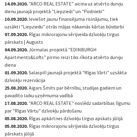
14.09.2020.
"ARCO REAL ESTATE" aicina uz atvērto durvju
dienu jaunajā projektā "Liepziedi" un "Podnieki"
10.09.2020.
Ieviešot jaunu finansējuma risinājumu, tiek
uzsākti "Liepziedu" otrās mājas nākamās kārtas būvdarbi
07.09.2020.
Rīgas mikrorajonu sērijveida dzīvokļu tirgus
pārskats | Augusts
04.09.2020.
Jūrmalas projektā "EDINBURGH
Apartments&Lofts" pirmo reizi tiks rīkota atvērto durvju
diena
01.09.2020.
Salaspilī jaunajā projektā "Rīgas Vārti" uzsākta
dzīvokļu rezervācija
25.08.2020.
Aigars Šmits par bērnību, studijas gadiem un
pavadīto laiku uzņēmuma vadībā
17.08.2020.
"ARCO REAL ESTATE" noslēdz sadarbības līgumu
par "Rīgas Vārtu" dzīvokļu pārdošanu
05.08.2020.
Rīgas apkārtnes dzīvokļu tirgus apskats jūlijā
05.08.2020.
Rīgas mikrorajonu sērijveida dzīvokļu tirgus
pārskats jūlijā