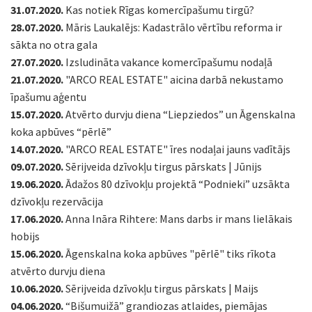
31.07.2020.
Kas notiek Rīgas komercīpašumu tirgū?
28.07.2020.
Māris Laukalējs: Kadastrālo vērtību reforma ir
sākta no otra gala
27.07.2020.
Izsludināta vakance komercīpašumu nodaļā
21.07.2020.
"ARCO REAL ESTATE" aicina darbā nekustamo
īpašumu aģentu
15.07.2020.
Atvērto durvju diena “Liepziedos” un Āgenskalna
koka apbūves “pērlē”
14.07.2020.
"ARCO REAL ESTATE" īres nodaļai jauns vadītājs
09.07.2020.
Sērijveida dzīvokļu tirgus pārskats | Jūnijs
19.06.2020.
Ādažos 80 dzīvokļu projektā “Podnieki” uzsākta
dzīvokļu rezervācija
17.06.2020.
Anna Ināra Rihtere: Mans darbs ir mans lielākais
hobijs
15.06.2020.
Āgenskalna koka apbūves "pērlē" tiks rīkota
atvērto durvju diena
10.06.2020.
Sērijveida dzīvokļu tirgus pārskats | Maijs
04.06.2020.
“Bišumuižā” grandiozas atlaides, piemājas