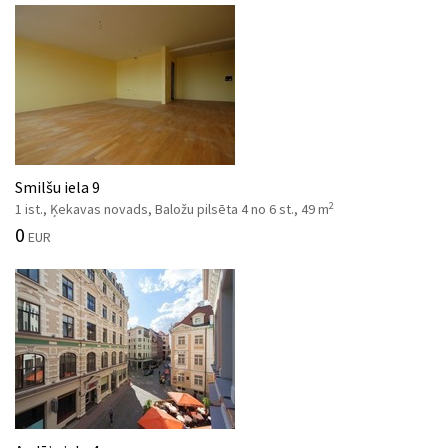
Smilšu iela 9
2
1 ist., Ķekavas novads, Baložu pilsēta 4 no 6 st., 49 m
0
EUR