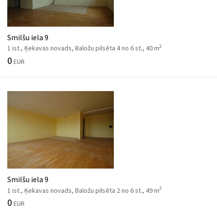
Smilšu iela 9
2
1 ist., Ķekavas novads, Baložu pilsēta 4 no 6 st., 40 m
0
EUR
Smilšu iela 9
2
1 ist., Ķekavas novads, Baložu pilsēta 2 no 6 st., 49 m
0
EUR