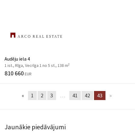
Audēju iela 4
2
1 ist., Rīga, Vecrīga 1 no 5 st., 138 m
810 660
EUR
«
1
2
3
…
41
42
43
»
Jaunākie piedāvājumi