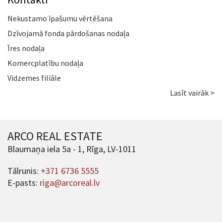
Nekustamo īpašumu vērtēšana
Dzīvojamā fonda pārdošanas nodaļa
Īres nodaļa
Komercplatību nodaļa
Vidzemes filiāle
Lasīt vairāk >
ARCO REAL ESTATE
Blaumaņa iela 5a - 1, Rīga, LV-1011
Tālrunis:
+371 6736 5555
E-pasts:
riga@arcoreal.lv