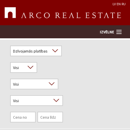
LV
EN
RU
IZVĒLNE
Meklēt īpašumu
Novērtēt īpašumu
Uzņēmums
Pakalpojumi
Kontakti