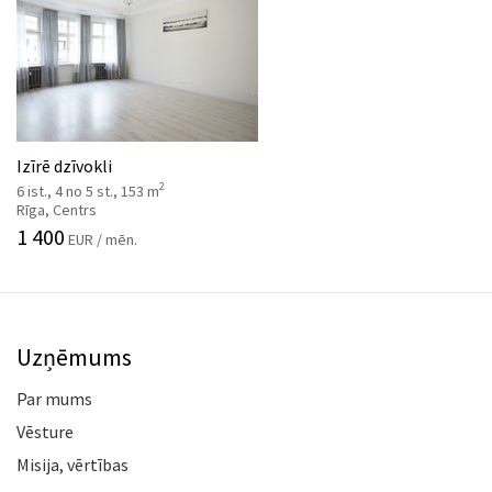
Izīrē dzīvokli
2
6 ist., 4 no 5 st., 153 m
Rīga, Centrs
1 400
EUR / mēn.
Uzņēmums
Par mums
Vēsture
Misija, vērtības