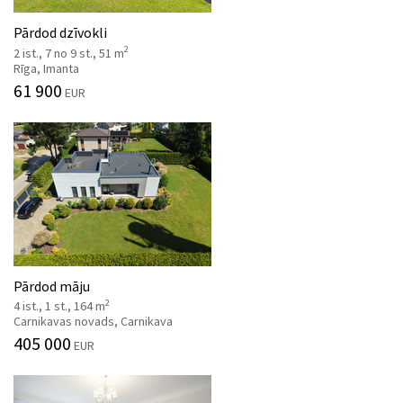
Pārdod dzīvokli
2
2 ist., 7 no 9 st., 51 m
Rīga, Imanta
61 900
EUR
Pārdod māju
2
4 ist., 1 st., 164 m
Carnikavas novads, Carnikava
405 000
EUR