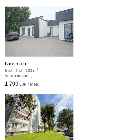
Izīrē māju
2
6 ist., 1 st., 103 m
Ādažu novads,
1 700
EUR / mēn.