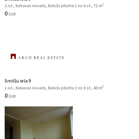
2
2 ist., Ķekavas novads, Baložu pilsēta 1 no 6 st., 72 m
0
EUR
Smilšu iela 9
2
1 ist., Ķekavas novads, Baložu pilsēta 3 no 6 st., 40 m
0
EUR