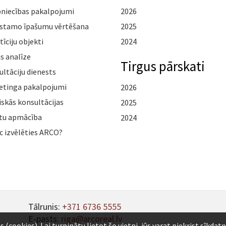
pniecības pakalpojumi
2026
stamo īpašumu vērtēšana
2025
tīciju objekti
2024
s analīze
Tirgus pārskati
ltāciju dienests
etinga pakalpojumi
2026
iskās konsultācijas
2025
tu apmācība
2024
c izvēlēties ARCO?
Tālrunis:
+371 6736 5555
E-pasts:
riga@arcoreal.lv
ookies). Lai turpinātu lietot šo vietni, jūs varat piekrist sīkdat