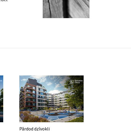
Pārdod dzīvokli