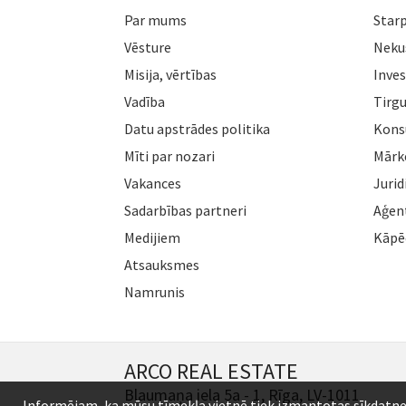
Par mums
Star
Vēsture
Neku
Misija, vērtības
Inves
Vadība
Tirgu
Datu apstrādes politika
Konsu
Mīti par nozari
Mārk
Vakances
Jurid
Sadarbības partneri
Aģen
Medijiem
Kāpē
Atsauksmes
Namrunis
ARCO REAL ESTATE
Blaumaņa iela 5a - 1, Rīga, LV-1011
Informējam, ka mūsu tīmekļa vietnē tiek izmantotas sīkdatnes (c