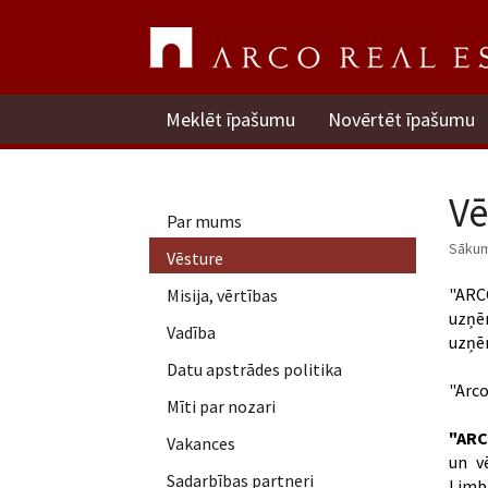
Meklēt īpašumu
Novērtēt īpašumu
Vē
Par mums
Sāku
Vēsture
"ARC
Misija, vērtības
uzņē
Vadība
uzņēm
Datu apstrādes politika
"Arco
Mīti par nozari
"ARC
Vakances
un v
Sadarbības partneri
Limba