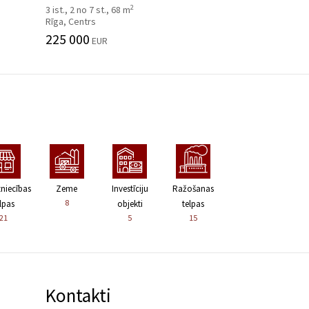
2
3 ist., 2 no 7 st., 68 m
Rīga, Centrs
225 000
EUR
zniecības
Zeme
Investīciju
Ražošanas
8
lpas
objekti
telpas
21
5
15
Kontakti