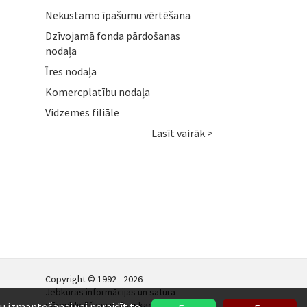
Nekustamo īpašumu vērtēšana
Dzīvojamā fonda pārdošanas
nodaļa
Īres nodaļa
Komercplatību nodaļa
Vidzemes filiāle
Lasīt vairāk >
Copyright © 1992 - 2026
Jebkuras informācijas un satura
pārpublicēšana ir jāsaskaņo.
ņu izmantošanai vai noraidīt to.