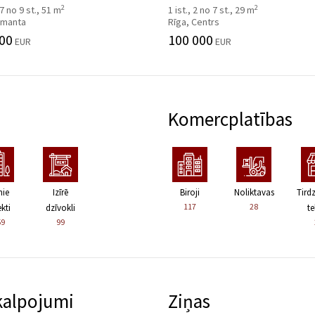
2
2
 7 no 9 st., 51 m
1 ist., 2 no 7 st., 29 m
 Imanta
Rīga, Centrs
00
100 000
EUR
EUR
Komercplatības
nie
Izīrē
Biroji
Noliktavas
Tird
117
28
kti
dzīvokli
te
59
99
kalpojumi
Ziņas