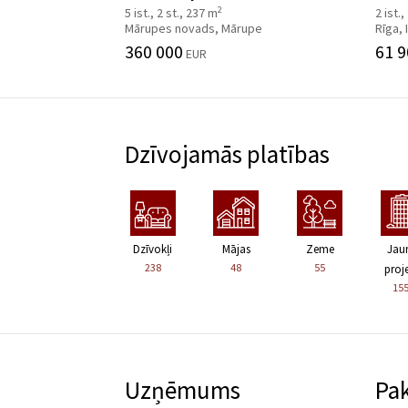
2
5 ist., 2 st., 237 m
2 ist.,
Mārupes novads, Mārupe
Rīga,
360 000
61 9
EUR
Dzīvojamās platības
Dzīvokļi
Mājas
Zeme
Jau
238
48
55
proje
15
Uzņēmums
Pa