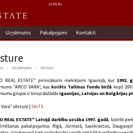
LV
EN
RU
Uzņēmums
Pakalpojumi
Kontakti
sture
ms
Uzņēmums
Vēsture
O REAL ESTATE" pirmsākumi meklējami
Igaunijā, kur
1992. 
mums "ARCO VARA", kas
kotēts Tallinas fondu biržā
kopš 2007.
umu grupai ir biroji dažādās
Igaunijas, Latvijas un Bulgārijas p
 Vara" vēsture |
SAITE
O REAL ESTATE" Latvijā
darbību uzsāka 1997. gadā
, šobrīd pie
ērtēšanas pakalpojumus Rīgā, Jūrmalā, Saulkrastos, Daugavpilī
žos. Uzņēmumā tiek nodarbināti vairāk nekā 50 kvalificēti speciāli