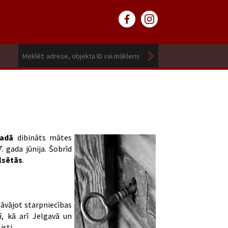
gadā
dibināts mātes
 gada jūnija. Šobrīd
ilsētās
.
dāvājot starpniecības
, kā arī Jelgavā un
sti.