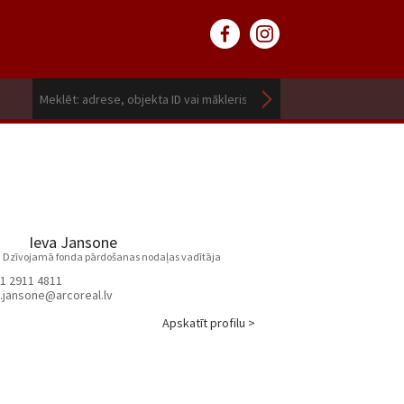
Ieva Jansone
 | Dzīvojamā fonda pārdošanas nodaļas vadītāja
1 2911 4811
.jansone@arcoreal.lv
Apskatīt profilu >