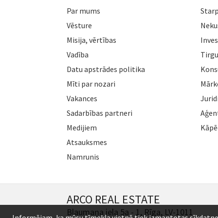
Par mums
Star
Vēsture
Neku
Misija, vērtības
Inves
Vadība
Tirgu
Datu apstrādes politika
Konsu
Mīti par nozari
Mārk
Vakances
Jurid
Sadarbības partneri
Aģen
Medijiem
Kāpē
Atsauksmes
Namrunis
ARCO REAL ESTATE
Blaumaņa iela 5a - 1, Rīga, LV-1011
Informējam, ka mūsu tīmekļa vietnē tiek izmantotas sīkdatnes (c