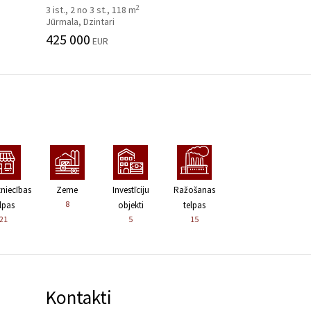
2
3 ist., 2 no 3 st., 118 m
Jūrmala, Dzintari
425 000
EUR
zniecības
Zeme
Investīciju
Ražošanas
8
lpas
objekti
telpas
21
5
15
Kontakti