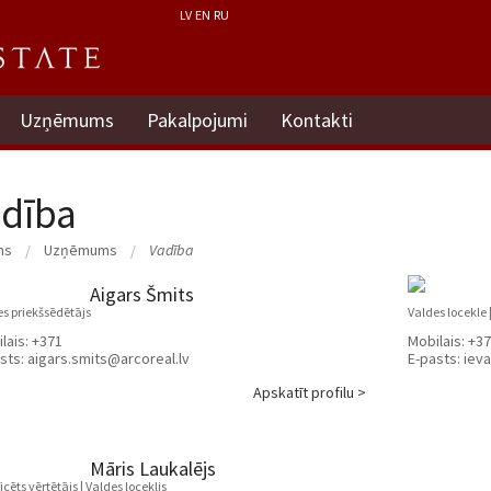
LV
EN
RU
Uzņēmums
Pakalpojumi
Kontakti
dība
ms
Uzņēmums
Vadība
Aigars Šmits
s priekšsēdētājs
Valdes locekle
lais:
+371
Mobilais:
+37
sts:
aigars.smits@arcoreal.lv
E-pasts:
ieva
Apskatīt profilu >
Māris Laukalējs
ficēts vērtētājs | Valdes loceklis