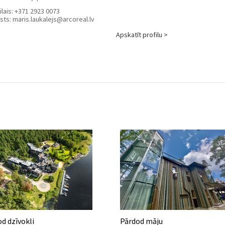
lais:
+371 2923 0073
sts:
maris.laukalejs@arcoreal.lv
Apskatīt profilu >
d dzīvokli
Pārdod māju