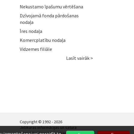
Nekustamo īpašumu vērtēšana
Dzīvojamā fonda pārdošanas
nodaļa
Īres nodaļa
Komercplatību nodaļa
Vidzemes filiāle
Lasīt vairāk >
Copyright © 1992 - 2026
Jebkuras informācijas un satura
pārpublicēšana ir jāsaskaņo.
ņu izmantošanai vai noraidīt to.