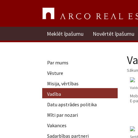
Meklēt īpašumu
Novērtēt īpašumu
Va
Par mums
Sāku
Vēsture
Misija, vērtības
Valde
Vadība
Mobi
E-pa
Datu apstrādes politika
Mīti par nozari
Vakances
Sadarbības partneri
Serti