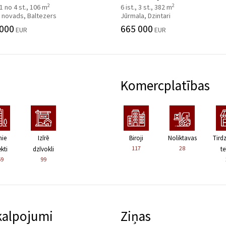
2
2
, 1 no 4 st., 106 m
6 ist., 3 st., 382 m
 novads, Baltezers
Jūrmala, Dzintari
 000
665 000
EUR
EUR
Komercplatības
nie
Izīrē
Biroji
Noliktavas
Tird
117
28
kti
dzīvokli
te
59
99
kalpojumi
Ziņas