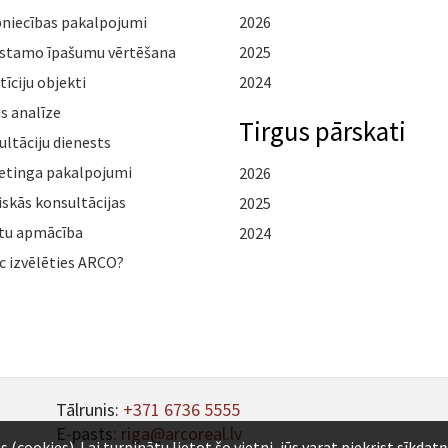
pniecības pakalpojumi
2026
stamo īpašumu vērtēšana
2025
tīciju objekti
2024
s analīze
Tirgus pārskati
ltāciju dienests
etinga pakalpojumi
2026
iskās konsultācijas
2025
tu apmācība
2024
c izvēlēties ARCO?
Tālrunis:
+371 6736 5555
E-pasts:
riga@arcoreal.lv
ookies). Lai turpinātu lietot šo vietni, jūs varat piekrist sīkdat