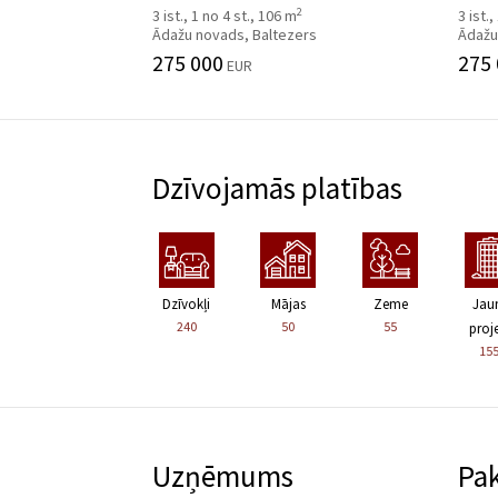
2
3 ist., 1 no 4 st., 106 m
3 ist.
Ādažu novads, Baltezers
Ādažu
275 000
275
EUR
Dzīvojamās platības
Dzīvokļi
Mājas
Zeme
Jau
240
50
55
proje
15
Uzņēmums
Pa