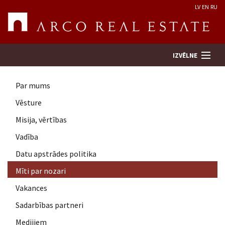
LV
EN
RU
IZVĒLNE
Par mums
Meklēt īpašumu
Vēsture
Misija, vērtības
Novērtēt īpašumu
Vadība
Uzņēmums
Datu apstrādes politika
Mīti par nozari
Pakalpojumi
Vakances
Sadarbības partneri
Kontakti
Medijiem