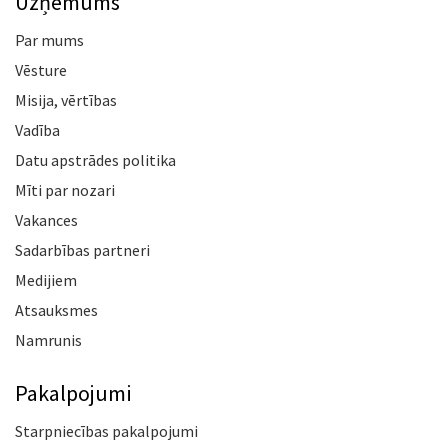
Uzņēmums
Par mums
Vēsture
Misija, vērtības
Vadība
Datu apstrādes politika
Mīti par nozari
Vakances
Sadarbības partneri
Medijiem
Atsauksmes
Namrunis
Pakalpojumi
Starpniecības pakalpojumi