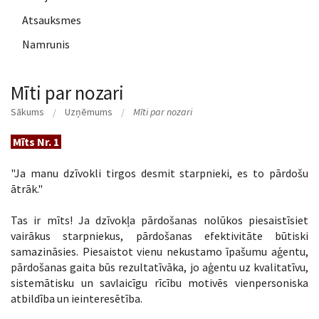
Atsauksmes
Namrunis
Mīti par nozari
Sākums
Uzņēmums
Mīti par nozari
Mīts Nr. 1
"Ja manu dzīvokli tirgos desmit starpnieki, es to pārdošu
ātrāk."
Tas ir mīts! Ja dzīvokļa pārdošanas nolūkos piesaistīsiet
vairākus starpniekus, pārdošanas efektivitāte būtiski
samazināsies. Piesaistot vienu nekustamo īpašumu aģentu,
pārdošanas gaita būs rezultatīvāka, jo aģentu uz kvalitatīvu,
sistemātisku un savlaicīgu rīcību motivēs vienpersoniska
atbildība un ieinteresētība.