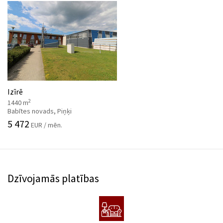
Izīrē
2
1440 m
Babītes novads, Piņķi
5 472
EUR / mēn.
Dzīvojamās platības