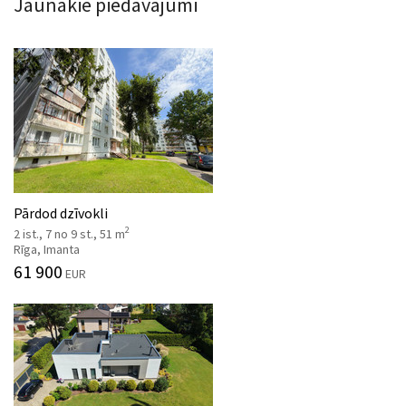
Jaunākie piedāvājumi
Pārdod dzīvokli
2
2 ist., 7 no 9 st., 51 m
Rīga, Imanta
61 900
EUR