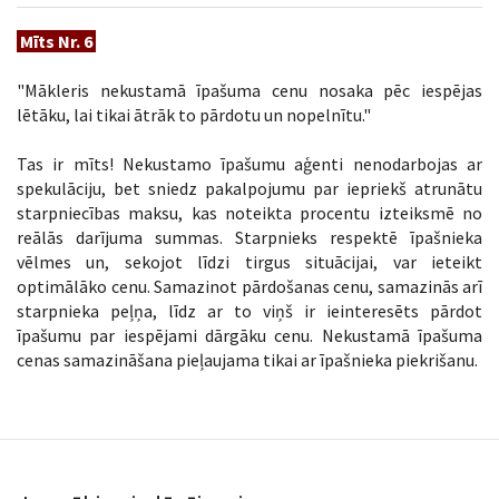
Mīts Nr. 6
"Mākleris nekustamā īpašuma cenu nosaka pēc iespējas
lētāku, lai tikai ātrāk to pārdotu un nopelnītu."
Tas ir mīts! Nekustamo īpašumu aģenti nenodarbojas ar
spekulāciju, bet sniedz pakalpojumu par iepriekš atrunātu
starpniecības maksu, kas noteikta procentu izteiksmē no
reālās darījuma summas. Starpnieks respektē īpašnieka
vēlmes un, sekojot līdzi tirgus situācijai, var ieteikt
optimālāko cenu. Samazinot pārdošanas cenu, samazinās arī
starpnieka peļņa, līdz ar to viņš ir ieinteresēts pārdot
īpašumu par iespējami dārgāku cenu. Nekustamā īpašuma
cenas samazināšana pieļaujama tikai ar īpašnieka piekrišanu.