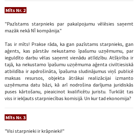
Mīts Nr. 2
"Pazīstams starpnieks par pakalpojumu vēlēsies saņemt
mazāk nekā NĪ kompānija."
Tas ir mīts! Prakse rāda, ka gan pazīstams starpnieks, gan
aģents, kas pārstāv nekustamo īpašumu uzņēmumu, par
ieguldīto darbu vēlas saņemt vienādu atlīdzību. Atšķirība ir
tajā, ka nekustamo īpašumu uzņēmuma aģenta civiltiesiskā
atbildība ir apdrošināta, īpašuma sludinājumus viņš publicē
maksas resursos, objekta ātrākai realizācijai izmanto
uzņēmuma datu bāzi, kā arī nodrošina darījuma juridiskās
puses kārtošanu, pieaicinot kvalificētu juristu. Turklāt tas
viss ir iekļauts starpniecības komisijā. Un kur tad ekonomija?
Mīts Nr. 3
"Visi starpnieki ir krāpnieki!"