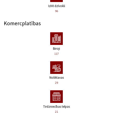
Izīrē dzīvokli
96
Komercplatības
Biroji
117
Noliktavas
29
Tirdzniecības telpas
21