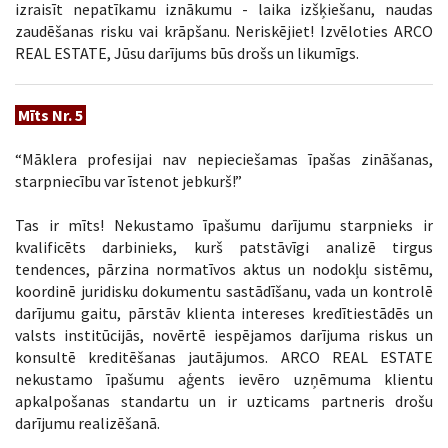
izraisīt nepatīkamu iznākumu - laika izšķiešanu, naudas
zaudēšanas risku vai krāpšanu. Neriskējiet! Izvēloties ARCO
REAL ESTATE, Jūsu darījums būs drošs un likumīgs.
Mīts Nr. 5
“Māklera profesijai nav nepieciešamas īpašas zināšanas,
starpniecību var īstenot jebkurš!”
Tas ir mīts! Nekustamo īpašumu darījumu starpnieks ir
kvalificēts darbinieks, kurš patstāvīgi analizē tirgus
tendences, pārzina normatīvos aktus un nodokļu sistēmu,
koordinē juridisku dokumentu sastādīšanu, vada un kontrolē
darījumu gaitu, pārstāv klienta intereses kredītiestādēs un
valsts institūcijās, novērtē iespējamos darījuma riskus un
konsultē kreditēšanas jautājumos. ARCO REAL ESTATE
nekustamo īpašumu aģents ievēro uzņēmuma klientu
apkalpošanas standartu un ir uzticams partneris drošu
darījumu realizēšanā.