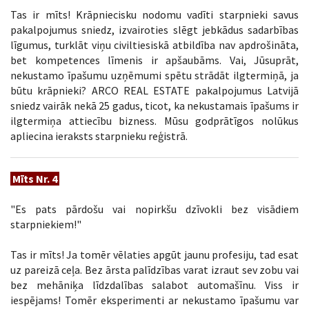
Tas ir mīts! Krāpniecisku nodomu vadīti starpnieki savus
pakalpojumus sniedz, izvairoties slēgt jebkādus sadarbības
līgumus, turklāt viņu civiltiesiskā atbildība nav apdrošināta,
bet kompetences līmenis ir apšaubāms. Vai, Jūsuprāt,
nekustamo īpašumu uzņēmumi spētu strādāt ilgtermiņā, ja
būtu krāpnieki? ARCO REAL ESTATE pakalpojumus Latvijā
sniedz vairāk nekā 25 gadus, ticot, ka nekustamais īpašums ir
ilgtermiņa attiecību bizness. Mūsu godprātīgos nolūkus
apliecina ieraksts starpnieku reģistrā.
Mīts Nr. 4
"Es pats pārdošu vai nopirkšu dzīvokli bez visādiem
starpniekiem!"
Tas ir mīts! Ja tomēr vēlaties apgūt jaunu profesiju, tad esat
uz pareizā ceļa. Bez ārsta palīdzības varat izraut sev zobu vai
bez mehāniķa līdzdalības salabot automašīnu. Viss ir
iespējams! Tomēr eksperimenti ar nekustamo īpašumu var