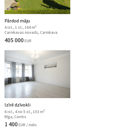
Pārdod māju
2
4 ist., 1 st., 164 m
Carnikavas novads, Carnikava
405 000
EUR
Izīrē dzīvokli
2
6 ist., 4 no 5 st., 153 m
Rīga, Centrs
1 400
EUR / mēn.