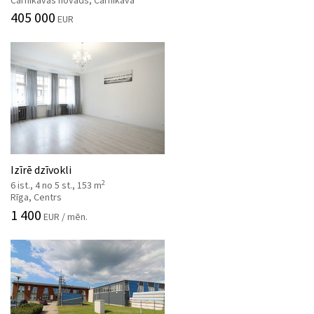
405 000
EUR
Izīrē dzīvokli
2
6 ist., 4 no 5 st., 153 m
Rīga, Centrs
1 400
EUR / mēn.