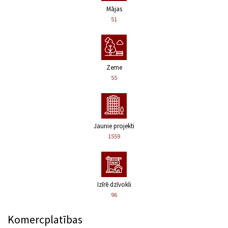
Mājas
51
Zeme
55
Jaunie projekti
1559
Izīrē dzīvokli
96
Komercplatības