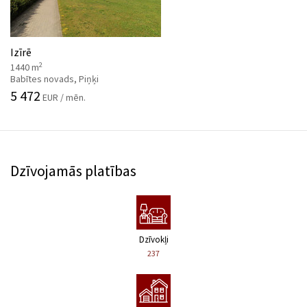
Izīrē
2
1440 m
Babītes novads, Piņķi
5 472
EUR / mēn.
Dzīvojamās platības
Dzīvokļi
237