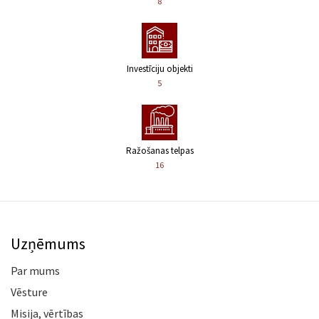
8
Investīciju objekti
5
Ražošanas telpas
16
Uzņēmums
Par mums
Vēsture
Misija, vērtības