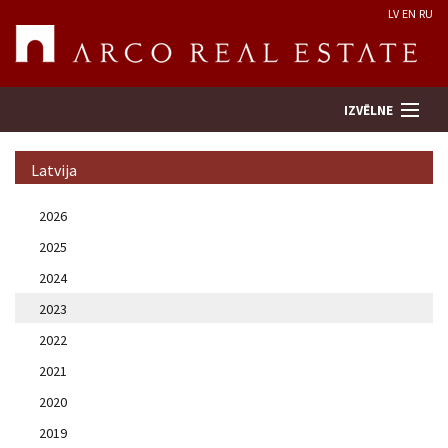
LV
EN
RU
IZVĒLNE
Latvija
Meklēt īpašumu
2026
2025
Novērtēt īpašumu
2024
Uzņēmums
2023
2022
Pakalpojumi
2021
2020
Kontakti
2019