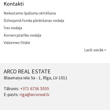
Kontakti
Nekustamo īpašumu vērtēšana
Dzīvojamā fonda pārdošanas nodaļa
Īres nodaļa
Komercplatību nodaļa
Vidzemes filiāle
Lasīt vairāk >
ARCO REAL ESTATE
Blaumaņa iela 5a - 1, Rīga, LV-1011
Tālrunis:
+371 6736 5555
E-pasts:
riga@arcoreal.lv