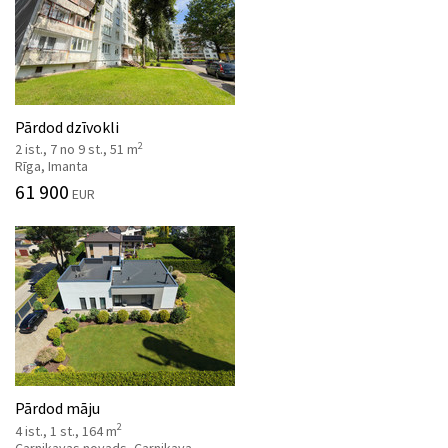
Pārdod dzīvokli
2
2 ist., 7 no 9 st., 51 m
Rīga, Imanta
61 900
EUR
Pārdod māju
2
4 ist., 1 st., 164 m
Carnikavas novads, Carnikava