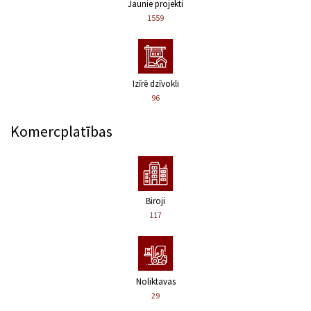
Jaunie projekti
1559
Izīrē dzīvokli
96
Komercplatības
Biroji
117
Noliktavas
29