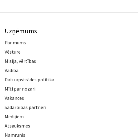
Uzņēmums
Par mums
Vēsture
Misija, vērtības
Vadība
Datu apstrādes politika
Mīti par nozari
Vakances
Sadarbības partneri
Medijiem
Atsauksmes
Namrunis