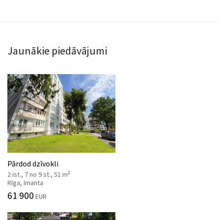
Jaunākie piedāvājumi
Pārdod dzīvokli
2
2 ist., 7 no 9 st., 51 m
Rīga, Imanta
61 900
EUR