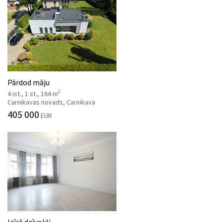
Pārdod māju
2
4 ist., 1 st., 164 m
Carnikavas novads, Carnikava
405 000
EUR
Izīrē dzīvokli