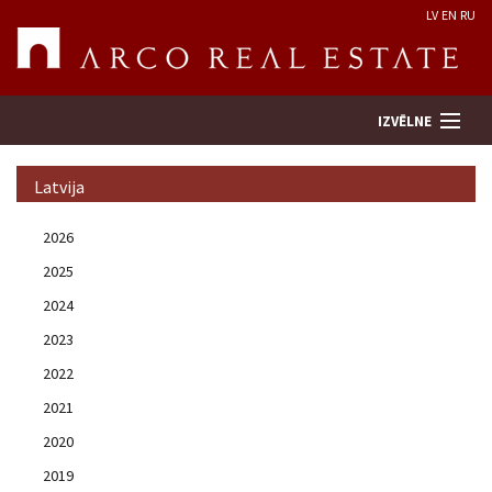
LV
EN
RU
IZVĒLNE
Latvija
Meklēt īpašumu
2026
2025
Novērtēt īpašumu
2024
Uzņēmums
2023
2022
Pakalpojumi
2021
2020
Kontakti
2019