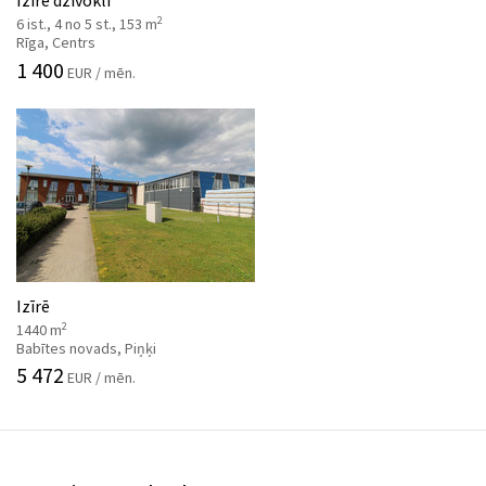
2
6 ist., 4 no 5 st., 153 m
Rīga, Centrs
1 400
EUR / mēn.
Izīrē
2
1440 m
Babītes novads, Piņķi
5 472
EUR / mēn.