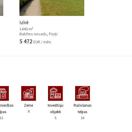
Izīrē
2
1440 m
Babītes novads, Piņķi
5 472
EUR / mēn.
zniecības
Zeme
Investīciju
Ražošanas
8
lpas
objekti
telpas
21
5
16