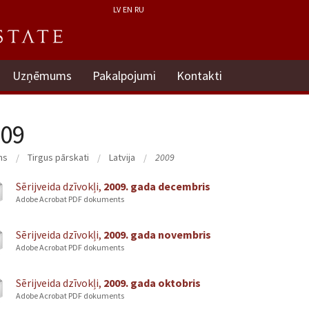
LV
EN
RU
Uzņēmums
Pakalpojumi
Kontakti
09
ms
Tirgus pārskati
Latvija
2009
Sērijveida dzīvokļi,
2009. gada decembris
Adobe Acrobat PDF dokuments
Sērijveida dzīvokļi,
2009. gada novembris
Adobe Acrobat PDF dokuments
Sērijveida dzīvokļi,
2009. gada oktobris
Adobe Acrobat PDF dokuments