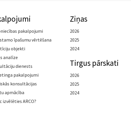
kalpojumi
Ziņas
pniecības pakalpojumi
2026
stamo īpašumu vērtēšana
2025
tīciju objekti
2024
s analīze
Tirgus pārskati
ltāciju dienests
etinga pakalpojumi
2026
iskās konsultācijas
2025
tu apmācība
2024
c izvēlēties ARCO?