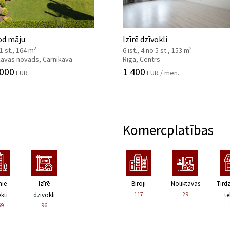
od māju
Izīrē dzīvokli
2
2
 1 st., 164 m
6 ist., 4 no 5 st., 153 m
kavas novads, Carnikava
Rīga, Centrs
 000
1 400
EUR
EUR / mēn.
Komercplatības
nie
Izīrē
Biroji
Noliktavas
Tird
117
29
kti
dzīvokli
te
59
96