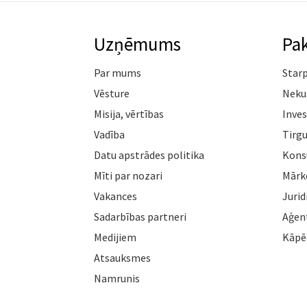
Uzņēmums
Pa
Par mums
Star
Vēsture
Neku
Misija, vērtības
Inves
Vadība
Tirgu
Datu apstrādes politika
Konsu
Mīti par nozari
Mārk
Vakances
Jurid
Sadarbības partneri
Aģen
Medijiem
Kāpē
Atsauksmes
Namrunis