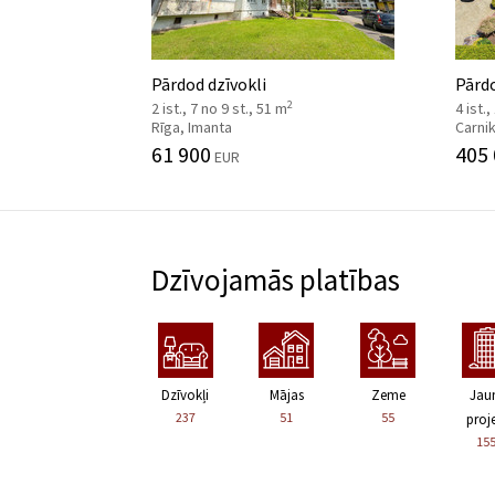
Pārdod dzīvokli
Pārd
2
2 ist., 7 no 9 st., 51 m
4 ist.,
Rīga, Imanta
Carni
61 900
405
EUR
Dzīvojamās platības
Dzīvokļi
Mājas
Zeme
Jau
237
51
55
proje
15