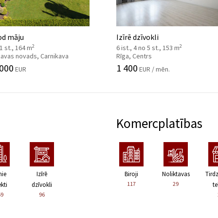
od māju
Izīrē dzīvokli
2
2
 1 st., 164 m
6 ist., 4 no 5 st., 153 m
kavas novads, Carnikava
Rīga, Centrs
 000
1 400
EUR
EUR / mēn.
Komercplatības
nie
Izīrē
Biroji
Noliktavas
Tird
117
29
kti
dzīvokli
te
59
96