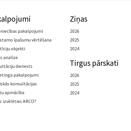
kalpojumi
Ziņas
pniecības pakalpojumi
2026
stamo īpašumu vērtēšana
2025
tīciju objekti
2024
s analīze
Tirgus pārskati
ltāciju dienests
etinga pakalpojumi
2026
iskās konsultācijas
2025
tu apmācība
2024
c izvēlēties ARCO?