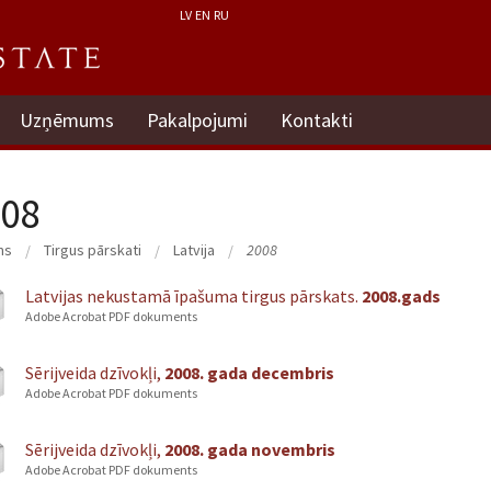
LV
EN
RU
Uzņēmums
Pakalpojumi
Kontakti
08
ms
Tirgus pārskati
Latvija
2008
Latvijas nekustamā īpašuma tirgus pārskats.
2008.gads
Adobe Acrobat PDF dokuments
Sērijveida dzīvokļi,
2008. gada decembris
Adobe Acrobat PDF dokuments
Sērijveida dzīvokļi,
2008. gada novembris
Adobe Acrobat PDF dokuments