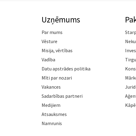
Uzņēmums
Pa
Par mums
Star
Vēsture
Neku
Misija, vērtības
Inves
Vadība
Tirgu
Datu apstrādes politika
Konsu
Mīti par nozari
Mārk
Vakances
Jurid
Sadarbības partneri
Aģen
Medijiem
Kāpē
Atsauksmes
Namrunis