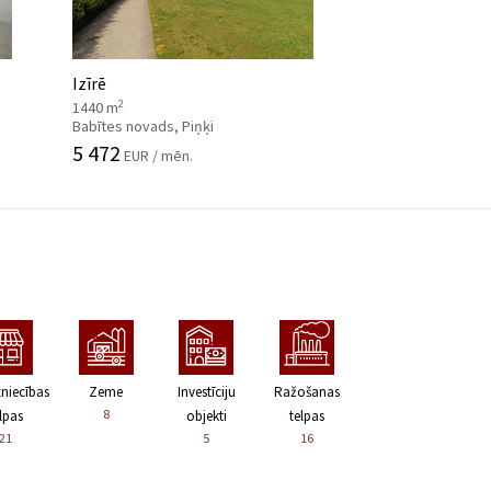
Izīrē
2
1440 m
Babītes novads, Piņķi
5 472
EUR / mēn.
zniecības
Zeme
Investīciju
Ražošanas
8
lpas
objekti
telpas
21
5
16