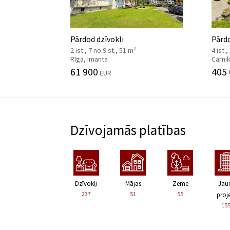
Pārdod dzīvokli
Pārd
2
2 ist., 7 no 9 st., 51 m
4 ist.,
Rīga, Imanta
Carni
61 900
405
EUR
Dzīvojamās platības
Dzīvokļi
Mājas
Zeme
Jau
237
51
55
proje
15