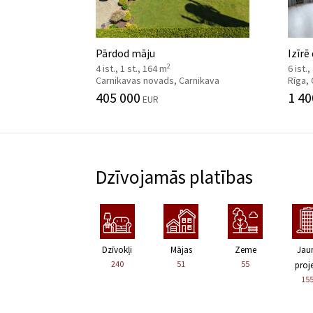
Pārdod māju
Izīrē
2
4 ist., 1 st., 164 m
6 ist.
Carnikavas novads, Carnikava
Rīga,
405 000
1 40
EUR
Dzīvojamās platības
Dzīvokļi
Mājas
Zeme
Jau
240
51
55
proje
15