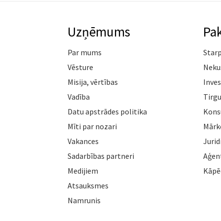
Uzņēmums
Pa
Par mums
Star
Vēsture
Neku
Misija, vērtības
Inves
Vadība
Tirgu
Datu apstrādes politika
Konsu
Mīti par nozari
Mārk
Vakances
Jurid
Sadarbības partneri
Aģen
Medijiem
Kāpē
Atsauksmes
Namrunis