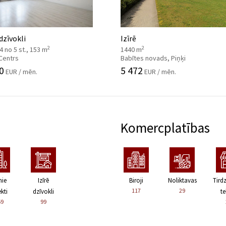
 dzīvokli
Izīrē
2
2
, 4 no 5 st., 153 m
1440 m
 Centrs
Babītes novads, Piņķi
0
5 472
EUR / mēn.
EUR / mēn.
Komercplatības
nie
Izīrē
Biroji
Noliktavas
Tird
117
29
kti
dzīvokli
te
59
99