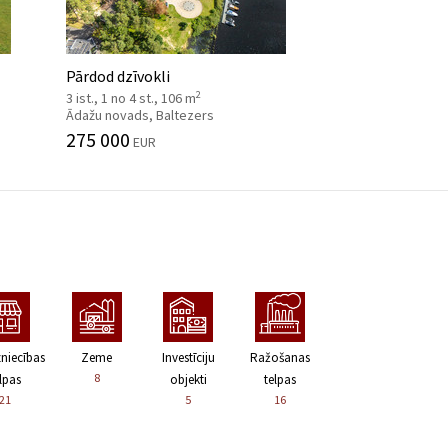
Pārdod dzīvokli
2
3 ist., 1 no 4 st., 106 m
Ādažu novads, Baltezers
275 000
EUR
zniecības
Zeme
Investīciju
Ražošanas
8
lpas
objekti
telpas
21
5
16