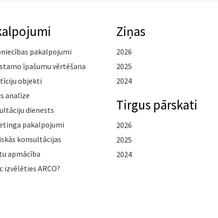
kalpojumi
Ziņas
pniecības pakalpojumi
2026
stamo īpašumu vērtēšana
2025
tīciju objekti
2024
s analīze
Tirgus pārskati
ltāciju dienests
etinga pakalpojumi
2026
iskās konsultācijas
2025
tu apmācība
2024
c izvēlēties ARCO?