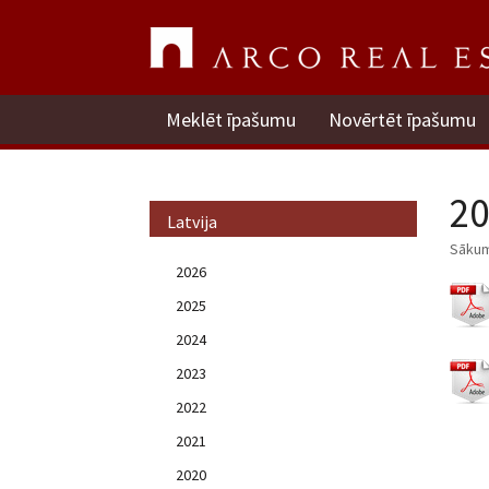
Meklēt īpašumu
Novērtēt īpašumu
20
Latvija
Sāku
2026
2025
2024
2023
2022
2021
2020