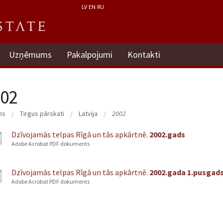
LV
EN
RU
Uzņēmums
Pakalpojumi
Kontakti
02
ms
Tirgus pārskati
Latvija
2002
Dzīvojamās telpas Rīgā un tās apkārtnē.
2002.gads
Adobe Acrobat PDF dokuments
Dzīvojamās telpas Rīgā un tās apkārtnē.
2002.gada 1.pusgad
Adobe Acrobat PDF dokuments