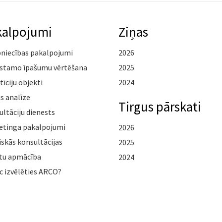
kalpojumi
Ziņas
pniecības pakalpojumi
2026
stamo īpašumu vērtēšana
2025
tīciju objekti
2024
s analīze
Tirgus pārskati
ltāciju dienests
etinga pakalpojumi
2026
iskās konsultācijas
2025
tu apmācība
2024
c izvēlēties ARCO?