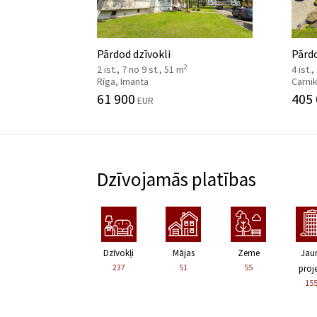
Pārdod dzīvokli
Pārd
2
2 ist., 7 no 9 st., 51 m
4 ist.,
Rīga, Imanta
Carni
61 900
405
EUR
Dzīvojamās platības
Dzīvokļi
Mājas
Zeme
Jau
237
51
55
proje
15