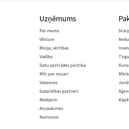
Uzņēmums
Pa
Par mums
Star
Vēsture
Neku
Misija, vērtības
Inves
Vadība
Tirgu
Datu apstrādes politika
Konsu
Mīti par nozari
Mārk
Vakances
Jurid
Sadarbības partneri
Aģen
Medijiem
Kāpē
Atsauksmes
Namrunis