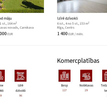
od māju
Izīrē dzīvokli
2
2
 1 st., 164 m
6 ist., 4 no 5 st., 153 m
kavas novads, Carnikava
Rīga, Centrs
 000
1 400
EUR
EUR / mēn.
Komercplatības
nie
Izīrē
Biroji
Noliktavas
Tird
117
29
kti
dzīvokli
te
59
96