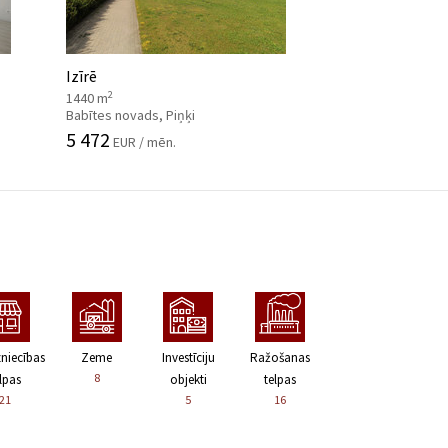
Izīrē
2
1440 m
Babītes novads, Piņķi
5 472
EUR / mēn.
zniecības
Zeme
Investīciju
Ražošanas
8
lpas
objekti
telpas
21
5
16