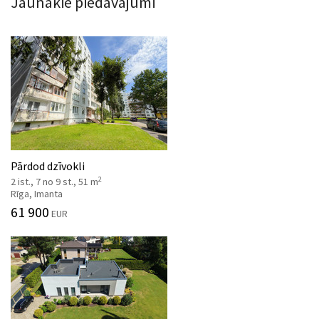
Jaunākie piedāvājumi
Pārdod dzīvokli
2
2 ist., 7 no 9 st., 51 m
Rīga, Imanta
61 900
EUR