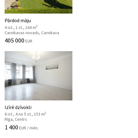
Pārdod māju
2
4 ist., 1 st., 164 m
Carnikavas novads, Carnikava
405 000
EUR
Izīrē dzīvokli
2
6 ist., 4 no 5 st., 153 m
Rīga, Centrs
1 400
EUR / mēn.