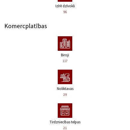
Izīrē dzīvokli
96
Komercplatības
Biroji
117
Noliktavas
29
Tirdzniecības telpas
21