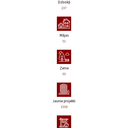
Dzīvokļi
237
Mājas
51
Zeme
55
Jaunie projekti
1559