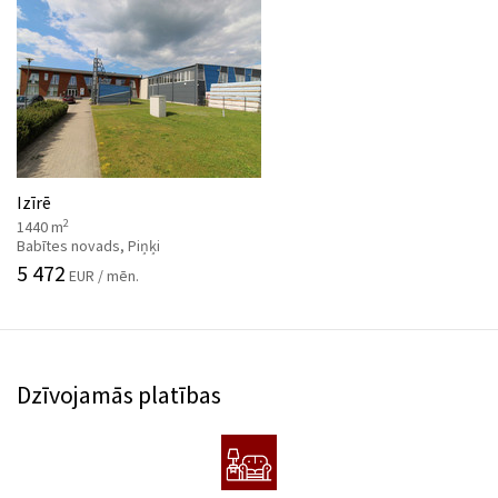
Izīrē
2
1440 m
Babītes novads, Piņķi
5 472
EUR / mēn.
Dzīvojamās platības