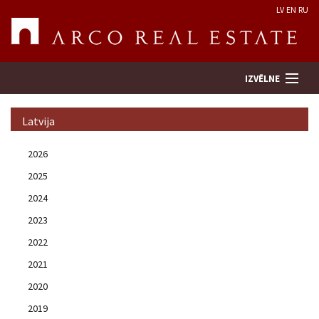
LV
EN
RU
IZVĒLNE
Latvija
Meklēt īpašumu
2026
2025
Novērtēt īpašumu
2024
Uzņēmums
2023
2022
Pakalpojumi
2021
2020
Kontakti
2019