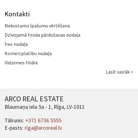
Kontakti
Nekustamo īpašumu vērtēšana
Dzīvojamā fonda pārdošanas nodaļa
Īres nodaļa
Komercplatību nodaļa
Vidzemes filiāle
Lasīt vairāk >
ARCO REAL ESTATE
Blaumaņa iela 5a - 1, Rīga, LV-1011
Tālrunis:
+371 6736 5555
E-pasts:
riga@arcoreal.lv