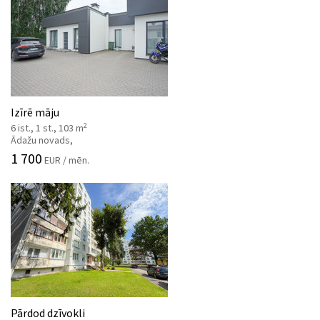
Izīrē māju
2
6 ist., 1 st., 103 m
Ādažu novads,
1 700
EUR / mēn.
Pārdod dzīvokli