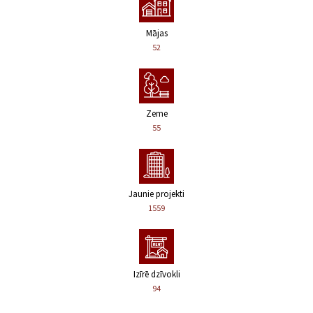
Mājas
52
Zeme
55
Jaunie projekti
1559
Izīrē dzīvokli
94