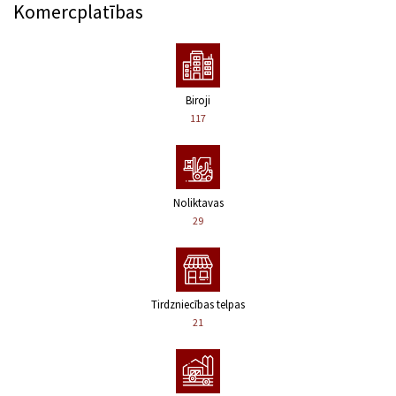
Komercplatības
Biroji
117
Noliktavas
29
Tirdzniecības telpas
21