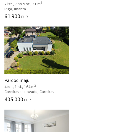
2
2 ist., 7 no 9 st., 51 m
Rīga, Imanta
61 900
EUR
Pārdod māju
2
4 ist., 1 st., 164 m
Carnikavas novads, Carnikava
405 000
EUR