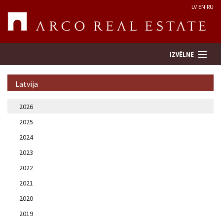
LV
EN
RU
IZVĒLNE
Latvija
Meklēt īpašumu
2026
2025
Novērtēt īpašumu
2024
Uzņēmums
2023
2022
Pakalpojumi
2021
2020
Kontakti
2019