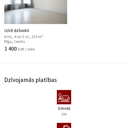
Izīrē dzīvokli
2
6 ist., 4 no 5 st., 153 m
Rīga, Centrs
1 400
EUR / mēn.
Dzīvojamās platības
Dzīvokļi
235