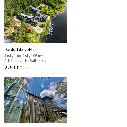
Pārdod dzīvokli
2
3 ist., 1 no 4 st., 106 m
Ādažu novads, Baltezers
275 000
EUR