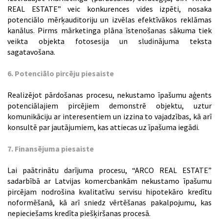
REAL ESTATE” veic konkurences vides izpēti, nosaka
potenciālo mērķauditoriju un izvēlas efektīvākos reklāmas
kanālus. Pirms mārketinga plāna īstenošanas sākuma tiek
veikta objekta fotosesija un sludinājuma teksta
sagatavošana.
6. Potenciālo pircēju piesaiste
Realizējot pārdošanas procesu, nekustamo īpašumu aģents
potenciālajiem pircējiem demonstrē objektu, uztur
komunikāciju ar interesentiem un izzina to vajadzības, kā arī
konsultē par jautājumiem, kas attiecas uz īpašuma iegādi.
7. Finansējuma piesaiste
Lai paātrinātu darījuma procesu, “ARCO REAL ESTATE”
sadarbībā ar Latvijas komercbankām nekustamo īpašumu
pircējam nodrošina kvalitatīvu servisu hipotekāro kredītu
noformēšanā, kā arī sniedz vērtēšanas pakalpojumu, kas
nepieciešams kredīta piešķiršanas procesā.