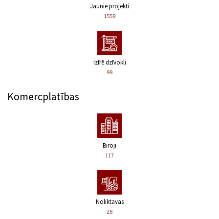
Jaunie projekti
1559
Izīrē dzīvokli
99
Komercplatības
Biroji
117
Noliktavas
28