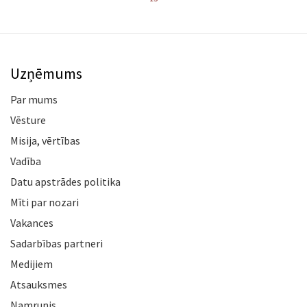
Uzņēmums
Par mums
Vēsture
Misija, vērtības
Vadība
Datu apstrādes politika
Mīti par nozari
Vakances
Sadarbības partneri
Medijiem
Atsauksmes
Namrunis