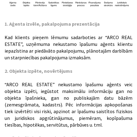
1. Aģenta izvēle, pakalpojuma prezentācija
Kad klients pieņem lēmumu sadarboties ar “ARCO REAL
ESTATE”, uzņēmuma nekustamo īpašumu aģents klientu
iepazīstina ar piedāvāto pakalpojumu, plānotajām darbībām
un starpniecības pakalpojuma izmaksām.
2. Objekta izpēte, novērtējums
“ARCO REAL ESTATE” nekustamo īpašumu aģents veic
objekta izpēti, iegūstot maksimālu informāciju gan no
objekta īpašnieka, gan no publiskajām datu bāzēm
(zemesgrāmata, kadastrs). Pēc informācijas apkopošanas
tiek izvērtēti visi riski, apzinot ar īpašumu saistītos fiziskos
un juridiskos apgrūtinājumus, piemēram, kopīpašuma
tiesības, hipotēkas, servitūtus, pārbūves u. tml.