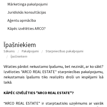
Mārketinga pakalpojumi
Juridiskās konsultācijas
Aģentu apmācība
Kāpēc izvēlēties ARCO?
Īpašniekiem
Sākums
Pakalpojumi
Starpniecības pakalpojumi
Īpašniekiem
Vēlaties pārdot nekustamo īpašumu, bet nezināt, ar ko sākt?
Izvēloties "ARCO REAL ESTATE" starpniecības pakalpojumu,
nekustamais īpašums tiks realizēts droši un iespējami īsā
laikā.
KĀPĒC IZVĒLĒTIES "ARCO REAL ESTATE"?
“ARCO REAL ESTATE” ir starptautisks uzņēmums ar vairāk