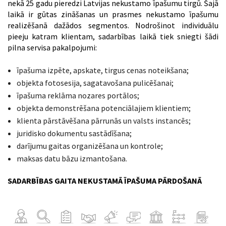
nekā 25 gadu pieredzi Latvijas nekustamo īpašumu tirgū. Šajā
laikā ir gūtas zināšanas un prasmes nekustamo īpašumu
realizēšanā dažādos segmentos. Nodrošinot individuālu
pieeju katram klientam, sadarbības laikā tiek sniegti šādi
pilna servisa pakalpojumi:
īpašuma izpēte, apskate, tirgus cenas noteikšana;
objekta fotosesija, sagatavošana pulicēšanai;
īpašuma reklāma nozares portālos;
objekta demonstrēšana potenciālajiem klientiem;
klienta pārstāvēšana pārrunās un valsts instancēs;
juridisko dokumentu sastādīšana;
darījumu gaitas organizēšana un kontrole;
maksas datu bāzu izmantošana.
SADARBĪBAS GAITA NEKUSTAMĀ ĪPAŠUMA PĀRDOŠANĀ