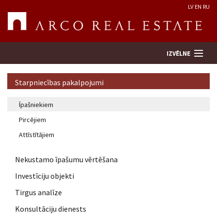
LV
EN
RU
IZVĒLNE
Starpniecības pakalpojumi
Meklēt īpašumu
Īpašniekiem
Pircējiem
Novērtēt īpašumu
Attīstītājiem
Uzņēmums
Nekustamo īpašumu vērtēšana
Pakalpojumi
Investīciju objekti
Tirgus analīze
Kontakti
Konsultāciju dienests