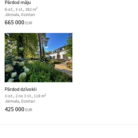
Pārdod māju
2
6 ist., 3 st., 382 m
Jūrmala, Dzintari
665 000
EUR
Pārdod dzīvokli
2
3 ist., 2 no 3 st., 118 m
Jūrmala, Dzintari
425 000
EUR