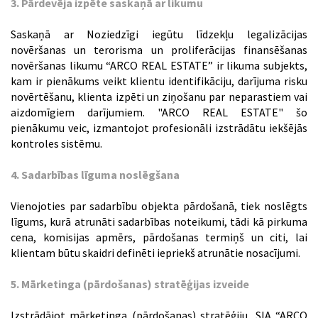
3. Pārdevēja izpēte saskaņā ar likumu
Saskaņā ar Noziedzīgi iegūtu līdzekļu legalizācijas
novēršanas un terorisma un proliferācijas finansēšanas
novēršanas likumu “ARCO REAL ESTATE” ir likuma subjekts,
kam ir pienākums veikt klientu identifikāciju, darījuma risku
novērtēšanu, klienta izpēti un ziņošanu par neparastiem vai
aizdomīgiem darījumiem. "ARCO REAL ESTATE" šo
pienākumu veic, izmantojot profesionāli izstrādātu iekšējās
kontroles sistēmu.
4. Sadarbības līguma noslēgšana
Vienojoties par sadarbību objekta pārdošanā, tiek noslēgts
līgums, kurā atrunāti sadarbības noteikumi, tādi kā pirkuma
cena, komisijas apmērs, pārdošanas termiņš un citi, lai
klientam būtu skaidri definēti iepriekš atrunātie nosacījumi.
5. Mārketinga (pārdošanas) stratēģijas izveide
Izstrādājot mārketinga (pārdošanas) stratēģiju, SIA “ARCO