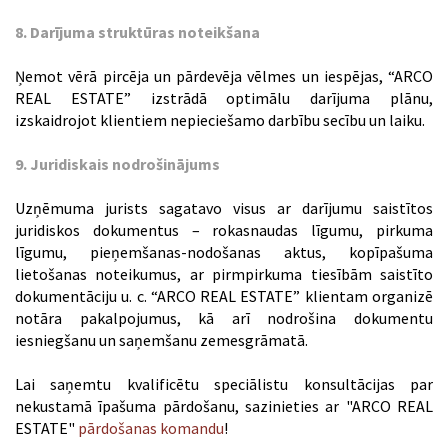
8. Darījuma struktūras noteikšana
Ņemot vērā pircēja un pārdevēja vēlmes un iespējas, “ARCO
REAL ESTATE” izstrādā optimālu darījuma plānu,
izskaidrojot klientiem nepieciešamo darbību secību un laiku.
9. Juridiskais nodrošinājums
Uzņēmuma jurists sagatavo visus ar darījumu saistītos
juridiskos dokumentus – rokasnaudas līgumu, pirkuma
līgumu, pieņemšanas-nodošanas aktus, kopīpašuma
lietošanas noteikumus, ar pirmpirkuma tiesībām saistīto
dokumentāciju u. c. “ARCO REAL ESTATE” klientam organizē
notāra pakalpojumus, kā arī nodrošina dokumentu
iesniegšanu un saņemšanu zemesgrāmatā.
Lai saņemtu kvalificētu speciālistu konsultācijas par
nekustamā īpašuma pārdošanu, sazinieties ar "ARCO REAL
ESTATE"
pārdošanas komandu
!