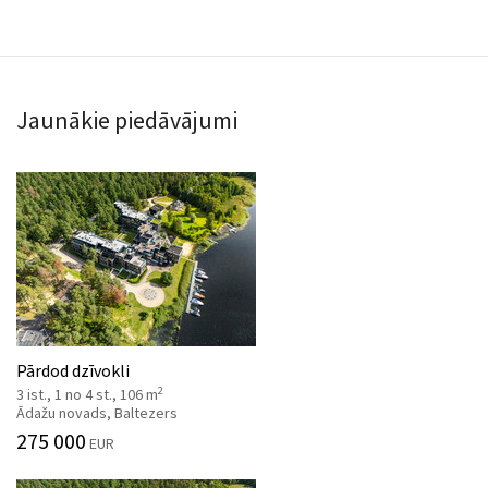
Jaunākie piedāvājumi
Pārdod dzīvokli
2
3 ist., 1 no 4 st., 106 m
Ādažu novads, Baltezers
275 000
EUR