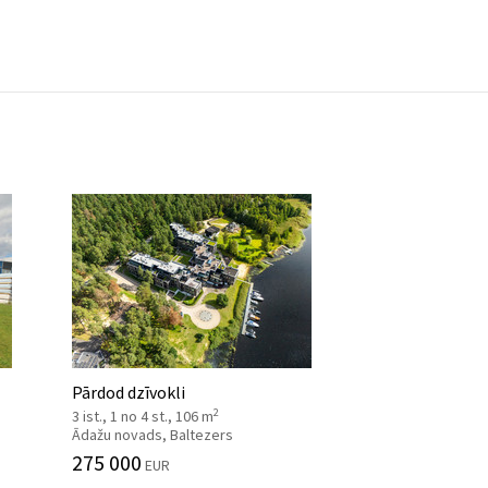
Pārdod dzīvokli
2
3 ist., 1 no 4 st., 106 m
Ādažu novads, Baltezers
275 000
EUR