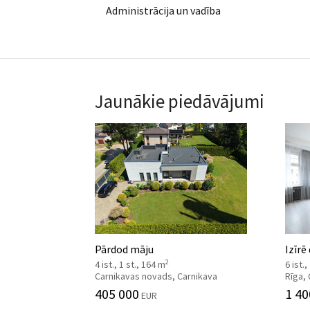
Administrācija un vadība
Jaunākie piedāvājumi
Pārdod māju
Izīrē
2
4 ist., 1 st., 164 m
6 ist.
Carnikavas novads, Carnikava
Rīga,
405 000
1 40
EUR