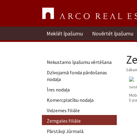
Meklēt īpašumu
Novērtēt īpašumu
Ze
Nekustamo īpašumu vērtēšana
Sāku
Dzīvojamā fonda pārdošanas
nodaļa
Serti
Īres nodaļa
Mobi
Komercplatību nodaļa
E-pa
Vidzemes filiāle
Zemgales filiāle
Pārstāvji Jūrmalā