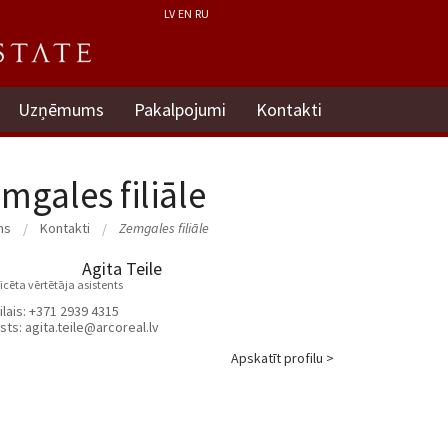
LV
EN
RU
Uzņēmums
Pakalpojumi
Kontakti
mgales filiāle
ms
Kontakti
Zemgales filiāle
Agita Teile
ficēta vērtētāja asistents
lais:
+371 2939 4315
sts:
agita.teile@arcoreal.lv
Apskatīt profilu >