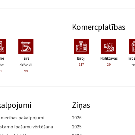
Komercplatības
nie
Izīrē
Biroji
Noliktavas
Tird
117
29
kti
dzīvokli
te
59
99
kalpojumi
Ziņas
pniecības pakalpojumi
2026
stamo īpašumu vērtēšana
2025