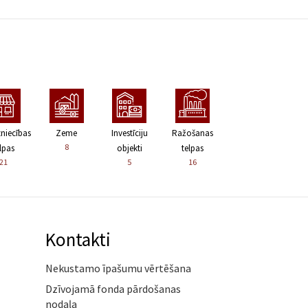
zniecības
Zeme
Investīciju
Ražošanas
8
lpas
objekti
telpas
21
5
16
Kontakti
Nekustamo īpašumu vērtēšana
Dzīvojamā fonda pārdošanas
nodaļa