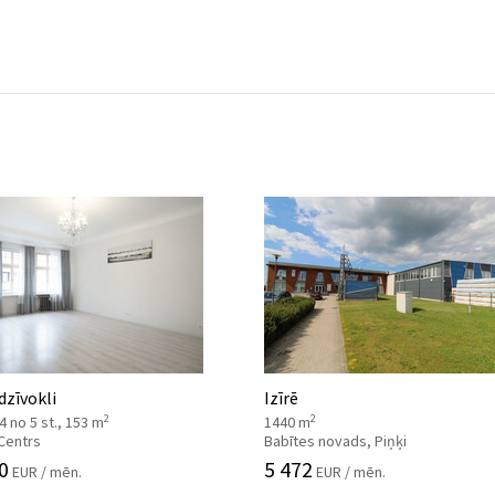
 dzīvokli
Izīrē
2
2
, 4 no 5 st., 153 m
1440 m
 Centrs
Babītes novads, Piņķi
0
5 472
EUR / mēn.
EUR / mēn.