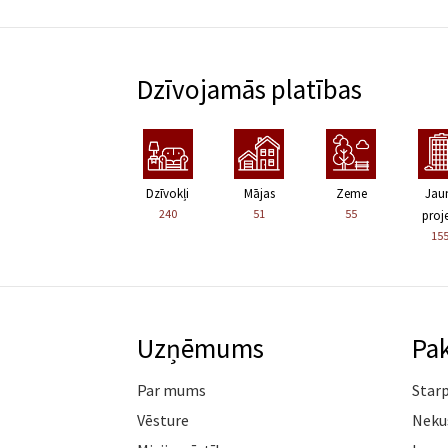
Dzīvojamās platības
Dzīvokļi
Mājas
Zeme
Jau
240
51
55
proje
15
Uzņēmums
Pa
Par mums
Star
Vēsture
Neku