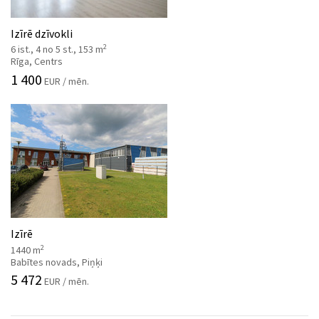
Izīrē dzīvokli
2
6 ist., 4 no 5 st., 153 m
Rīga, Centrs
1 400
EUR / mēn.
Izīrē
2
1440 m
Babītes novads, Piņķi
5 472
EUR / mēn.