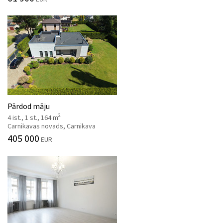
Pārdod māju
2
4 ist., 1 st., 164 m
Carnikavas novads, Carnikava
405 000
EUR