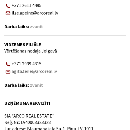
+371 2611 4495
ilze.apeine@arcoreal.lv
Darba laiks:
zvanīt
VIDZEMES FILIĀLE
Vērtēšanas nodaļa Jelgavā
+371 2939 4315
agita.teile@arcoreal.lv
Darba laiks:
zvanīt
UZŅĒMUMA REKVIZĪTI
SIA "ARCO REAL ESTATE"
Reģ. Nr.: LV40003323328
Jur. adrese: Blaumaņa iela 5a-1, Rīga, LV-1011