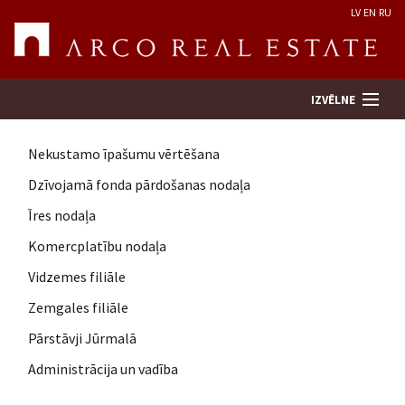
LV
EN
RU
IZVĒLNE
Nekustamo īpašumu vērtēšana
Meklēt īpašumu
Dzīvojamā fonda pārdošanas nodaļa
Īres nodaļa
Novērtēt īpašumu
Komercplatību nodaļa
Uzņēmums
Vidzemes filiāle
Zemgales filiāle
Pakalpojumi
Pārstāvji Jūrmalā
Administrācija un vadība
Kontakti