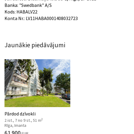
Banka: "Swedbank" A/S
Kods: HABALV22
Konta Nr.: LV11HABA0001408032723
Jaunākie piedāvājumi
Pārdod dzīvokli
2
2 ist., 7 no 9 st., 51 m
Rīga, Imanta
61 900
EUR