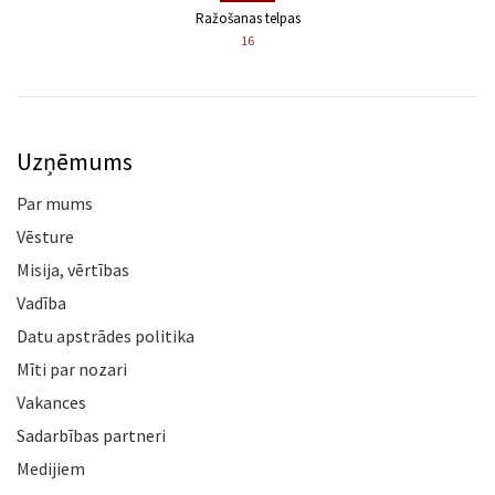
Ražošanas telpas
16
Uzņēmums
Par mums
Vēsture
Misija, vērtības
Vadība
Datu apstrādes politika
Mīti par nozari
Vakances
Sadarbības partneri
Medijiem