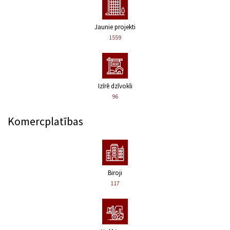
Jaunie projekti
1559
Izīrē dzīvokli
96
Komercplatības
Biroji
117