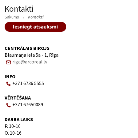
Kontakti
Sākums
Kontakti
CENTRĀLAIS BIROJS
Blaumaņa iela 5a - 1, Rīga
riga@arcoreal.lv
INFO
+371 6736 5555
VĒRTĒŠANA
+371 67650089
DARBA LAIKS
P. 10-16
O. 10-16