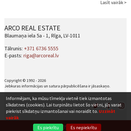
Lasīt vairāk >
ARCO REAL ESTATE
Blaumaņa iela 5a - 1, Rīga, LV-1011
Tālrunis:
+371 6736 5555
E-pasts:
riga@arcoreal.lv
Copyright © 1992 - 2026
Jebkuras informācijas un satura pārpublicēšana ir jāsaskaņo.
Informējam, ka mūsu tīmekļa vietnē tiek izmantotas
sīkdatnes (cookies). Lai turpinātu lietot šo vietni, jūs varat
piekrist sīkdatņu izmantošanai vai noraidīt to.
Uzzināt
vairāk
+371 6736 5555
Es piekrītu
Es nepiekrītu