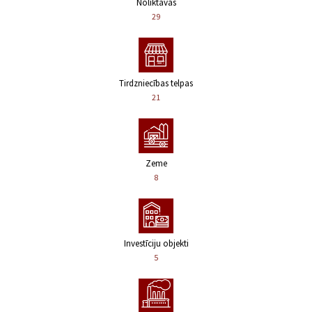
Noliktavas
29
Tirdzniecības telpas
21
Zeme
8
Investīciju objekti
5