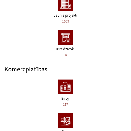
Jaunie projekti
1559
Izīrē dzīvokli
94
Komercplatības
Biroji
117