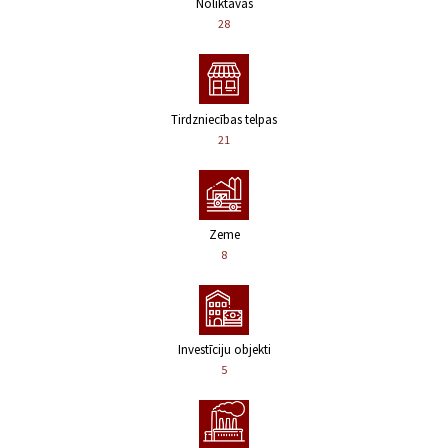
Noliktavas
28
Tirdzniecības telpas
21
Zeme
8
Investīciju objekti
5