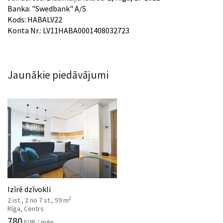
Banka: "Swedbank" A/S
Kods: HABALV22
Konta Nr.: LV11HABA0001408032723
Jaunākie piedāvājumi
Izīrē dzīvokli
2
2 ist., 2 no 7 st., 59 m
Rīga, Centrs
780
EUR / mēn.