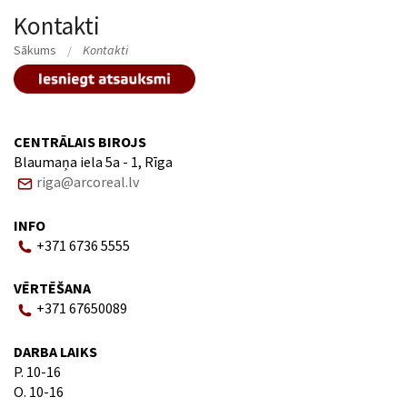
Kontakti
Sākums
Kontakti
CENTRĀLAIS BIROJS
Blaumaņa iela 5a - 1, Rīga
riga@arcoreal.lv
INFO
+371 6736 5555
VĒRTĒŠANA
+371 67650089
DARBA LAIKS
P. 10-16
O. 10-16