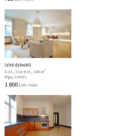
Izīrē dzīvokli
2
3 ist., 3 no 6 st., 140 m
Rīga, Centrs
1 800
EUR / mēn.