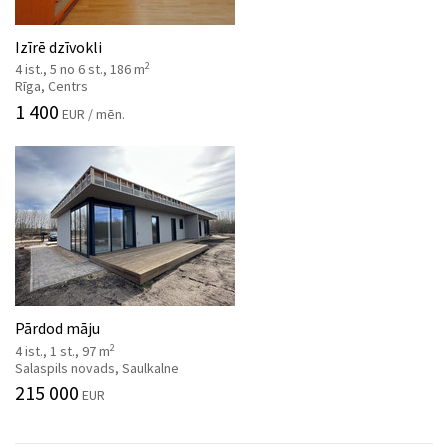
Izīrē dzīvokli
2
4 ist., 5 no 6 st., 186 m
Rīga, Centrs
1 400
EUR / mēn.
Pārdod māju
2
4 ist., 1 st., 97 m
Salaspils novads, Saulkalne
215 000
EUR