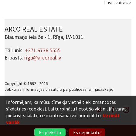
Lasīt vairāk >
ARCO REAL ESTATE
Blaumaņa iela 5a - 1, Rīga, LV-1011
Tālrunis:
+371 6736 5555
E-pasts:
riga@arcoreal.lv
Copyright © 1992 - 2026
Jebkuras informācijas un satura pārpublicēšana ir jāsaskaņo.
Informējam, ka mūsu tīmekļa vietnē tiek izmantotas
sīkdatnes (cookies). Lai turpinātu lietot šo vietni, jūs varat
piekrist sīkdatņu izmantošanai vai noraidīt to.
Uzzināt
vairāk
+371 6736 5555
Es piekrītu
Es nepiekrītu