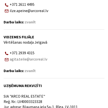
+371 2611 4495
ilze.apeine@arcoreal.lv
Darba laiks:
zvanīt
VIDZEMES FILIĀLE
Vērtēšanas nodaļa Jelgavā
+371 2939 4315
agita.teile@arcoreal.lv
Darba laiks:
zvanīt
UZŅĒMUMA REKVIZĪTI
SIA "ARCO REAL ESTATE"
Reģ. Nr.: LV40003323328
Jur. adrese: Blaumaņa iela 5a-1, Rīga, LV-1011