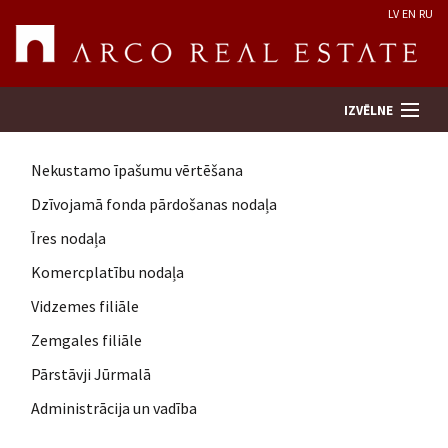
LV
EN
RU
IZVĒLNE
Nekustamo īpašumu vērtēšana
Meklēt īpašumu
Dzīvojamā fonda pārdošanas nodaļa
Īres nodaļa
Novērtēt īpašumu
Komercplatību nodaļa
Uzņēmums
Vidzemes filiāle
Zemgales filiāle
Pakalpojumi
Pārstāvji Jūrmalā
Administrācija un vadība
Kontakti