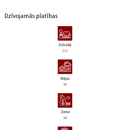
Dzīvojamās platības
Dzīvokļi
232
Mājas
48
Zeme
58