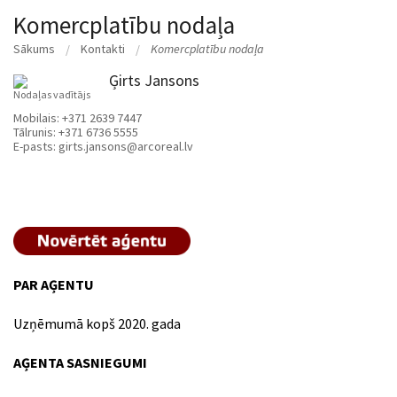
Komercplatību nodaļa
Sākums
Kontakti
Komercplatību nodaļa
Ģirts Jansons
Nodaļas vadītājs
Mobilais:
+371 2639 7447
Tālrunis:
+371 6736 5555
E-pasts:
girts.jansons@arcoreal.lv
PAR AĢENTU
Uzņēmumā kopš 2020. gada
AĢENTA SASNIEGUMI