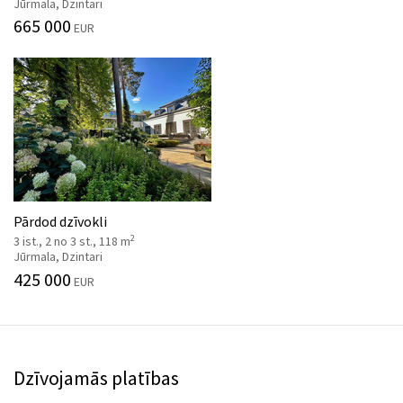
Jūrmala, Dzintari
665 000
EUR
Pārdod dzīvokli
2
3 ist., 2 no 3 st., 118 m
Jūrmala, Dzintari
425 000
EUR
Dzīvojamās platības