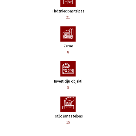
Tirdzniecības telpas
21
Zeme
8
Investīciju objekti
5
Ražošanas telpas
15