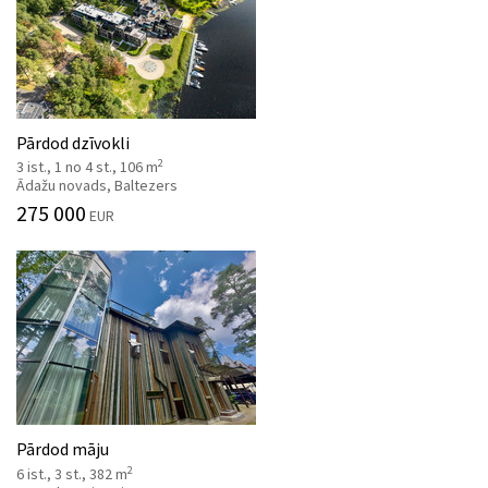
Pārdod dzīvokli
2
3 ist., 1 no 4 st., 106 m
Ādažu novads, Baltezers
275 000
EUR
Pārdod māju
2
6 ist., 3 st., 382 m