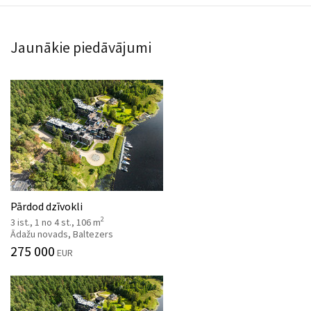
Jaunākie piedāvājumi
Pārdod dzīvokli
2
3 ist., 1 no 4 st., 106 m
Ādažu novads, Baltezers
275 000
EUR