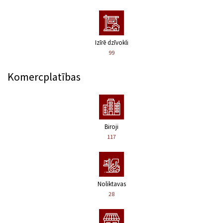
Izīrē dzīvokli
99
Komercplatības
Biroji
117
Noliktavas
28