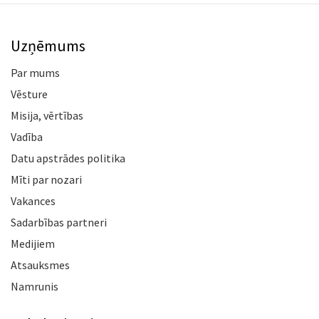
Uzņēmums
Par mums
Vēsture
Misija, vērtības
Vadība
Datu apstrādes politika
Mīti par nozari
Vakances
Sadarbības partneri
Medijiem
Atsauksmes
Namrunis