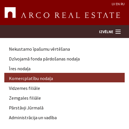
LV
EN
RU
IZVĒLNE
Nekustamo īpašumu vērtēšana
Meklēt īpašumu
Dzīvojamā fonda pārdošanas nodaļa
Īres nodaļa
Novērtēt īpašumu
Komercplatību nodaļa
Uzņēmums
Vidzemes filiāle
Zemgales filiāle
Pakalpojumi
Pārstāvji Jūrmalā
Administrācija un vadība
Kontakti