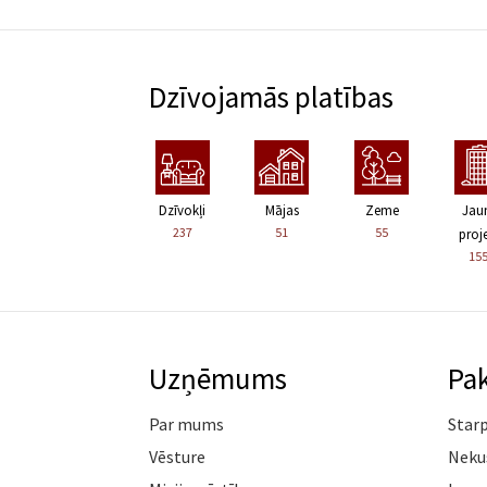
Dzīvojamās platības
Dzīvokļi
Mājas
Zeme
Jau
237
51
55
proje
15
Uzņēmums
Pa
Par mums
Star
Vēsture
Neku