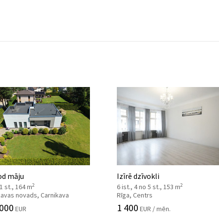
od māju
Izīrē dzīvokli
2
2
 1 st., 164 m
6 ist., 4 no 5 st., 153 m
kavas novads, Carnikava
Rīga, Centrs
 000
1 400
EUR
EUR / mēn.