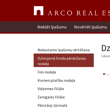
Meklēt īpašumu
Novērtēt īpašumu
Dz
Nekustamo īpašumu vērtēšana
Sāku
Dzīvojamā fonda pārdošanas
nodaļa
Īres nodaļa
Komercplatību nodaļa
Vidzemes filiāle
Zemgales filiāle
Pārstāvji Jūrmalā