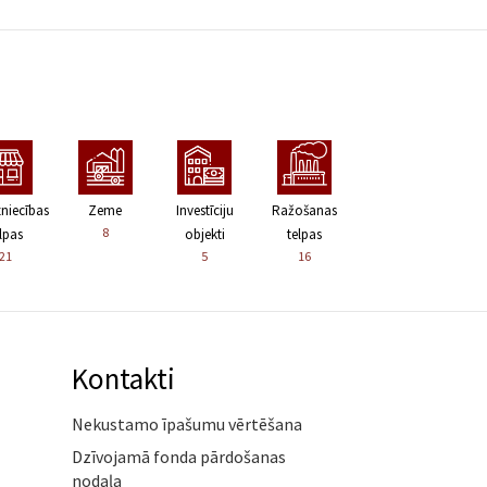
zniecības
Zeme
Investīciju
Ražošanas
8
lpas
objekti
telpas
21
5
16
Kontakti
Nekustamo īpašumu vērtēšana
Dzīvojamā fonda pārdošanas
nodaļa