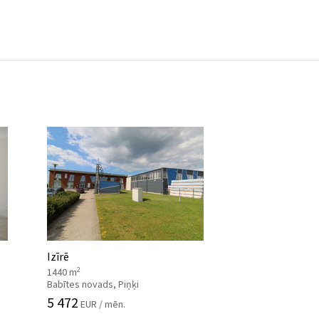
Izīrē
2
1440 m
Babītes novads, Piņķi
5 472
EUR / mēn.