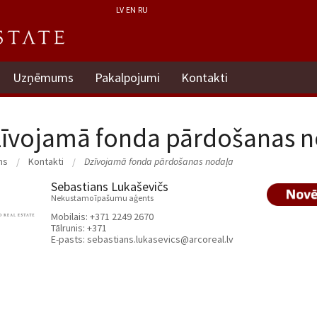
LV
EN
RU
Uzņēmums
Pakalpojumi
Kontakti
īvojamā fonda pārdošanas n
ms
Kontakti
Dzīvojamā fonda pārdošanas nodaļa
Sebastians Lukaševičs
Nekustamo īpašumu aģents
Mobilais:
+371 2249 2670
Tālrunis:
+371
E-pasts:
sebastians.lukasevics@arcoreal.lv