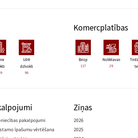
Komercplatības
nie
Izīrē
Biroji
Noliktavas
Tird
117
29
kti
dzīvokli
te
59
96
kalpojumi
Ziņas
pniecības pakalpojumi
2026
stamo īpašumu vērtēšana
2025