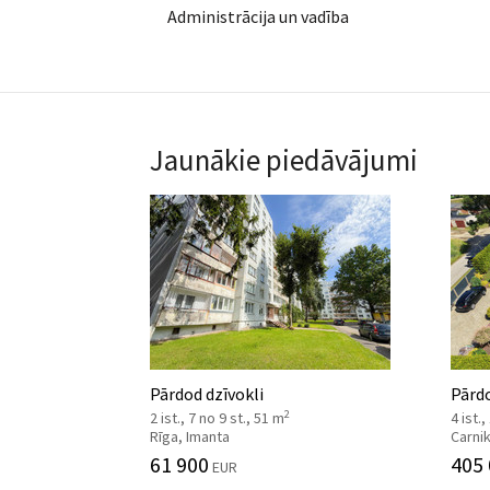
Administrācija un vadība
Jaunākie piedāvājumi
Pārdod dzīvokli
Pārd
2
2 ist., 7 no 9 st., 51 m
4 ist.,
Rīga, Imanta
Carni
61 900
405
EUR