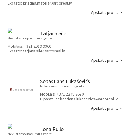
E-pasts:
kristina.mateja@arcoreal.lv
Apskatīt profilu >
Tatjana Sīle
Nekustamo īpašumu aģente
Mobilais:
+371 2919 9360
E-pasts:
tatjana.sile@arcoreal.lv
Apskatīt profilu >
Sebastians Lukaševičs
Nekustamo īpašumu aģents
Mobilais:
+371 2249 2670
E-pasts:
sebastians.lukasevics@arcoreal.lv
Apskatīt profilu >
Ilona Rulle
Nekustamo īpašumu aģente