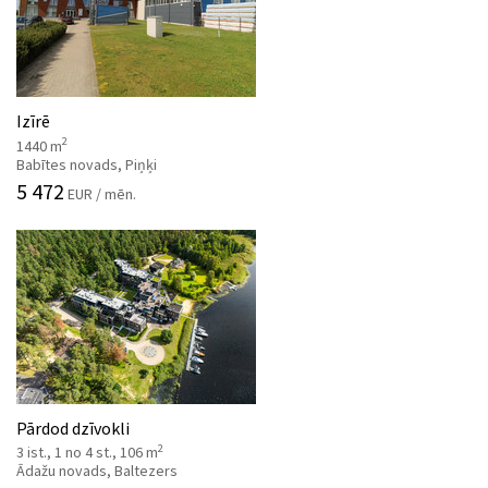
Izīrē
2
1440 m
Babītes novads, Piņķi
5 472
EUR / mēn.
Pārdod dzīvokli
2
3 ist., 1 no 4 st., 106 m
Ādažu novads, Baltezers