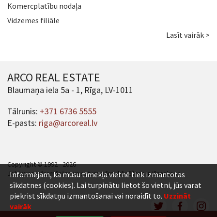
Komercplatību nodaļa
Vidzemes filiāle
Lasīt vairāk >
ARCO REAL ESTATE
Blaumaņa iela 5a - 1, Rīga, LV-1011
Tālrunis:
+371 6736 5555
E-pasts:
riga@arcoreal.lv
Copyright © 1992 - 2026
Jebkuras informācijas un satura pārpublicēšana ir jāsaskaņo.
Informējam, ka mūsu tīmekļa vietnē tiek izmantotas
sīkdatnes (cookies). Lai turpinātu lietot šo vietni, jūs varat
piekrist sīkdatņu izmantošanai vai noraidīt to.
Uzzināt
vairāk