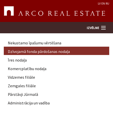
LV
EN
RU
IZVĒLNE
Nekustamo īpašumu vērtēšana
Meklēt īpašumu
Dzīvojamā fonda pārdošanas nodaļa
Īres nodaļa
Novērtēt īpašumu
Komercplatību nodaļa
Uzņēmums
Vidzemes filiāle
Zemgales filiāle
Pakalpojumi
Pārstāvji Jūrmalā
Administrācija un vadība
Kontakti