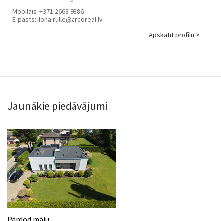
Mobilais:
+371 2663 9886
E-pasts:
ilona.rulle@arcoreal.lv
Apskatīt profilu >
Jaunākie piedāvājumi
Pārdod māju