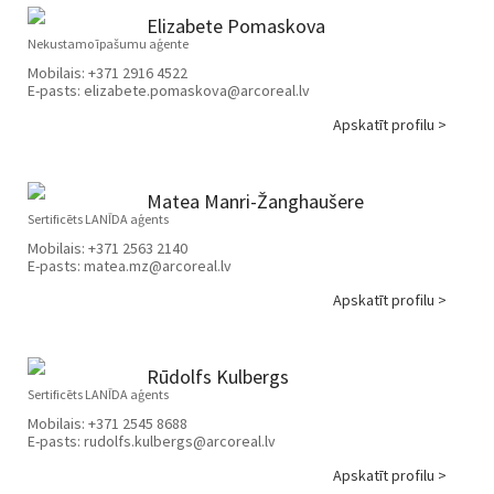
Elizabete Pomaskova
Nekustamo īpašumu aģente
Mobilais:
+371 2916 4522
E-pasts:
elizabete.pomaskova@arcoreal.lv
Apskatīt profilu >
Matea Manri-Žanghaušere
Sertificēts LANĪDA aģents
Mobilais:
+371 2563 2140
E-pasts:
matea.mz@arcoreal.lv
Apskatīt profilu >
Rūdolfs Kulbergs
Sertificēts LANĪDA aģents
Mobilais:
+371 2545 8688
E-pasts:
rudolfs.kulbergs@arcoreal.lv
Apskatīt profilu >