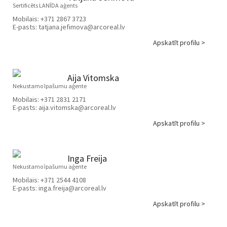
Sertificēts LANĪDA aģents
Mobilais:
+371 2867 3723
E-pasts:
tatjana.jefimova@arcoreal.lv
Apskatīt profilu >
Aija Vitomska
Nekustamo īpašumu aģente
Mobilais:
+371 2831 2171
E-pasts:
aija.vitomska@arcoreal.lv
Apskatīt profilu >
Inga Freija
Nekustamo īpašumu aģente
Mobilais:
+371 2544 4108
E-pasts:
inga.freija@arcoreal.lv
Apskatīt profilu >