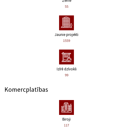
Zeme
55
Jaunie projekti
1559
Izīrē dzīvokli
99
Komercplatības
Biroji
117