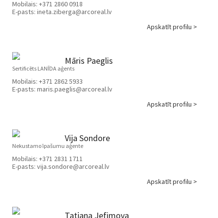
Mobilais:
+371 2860 0918
E-pasts:
ineta.ziberga@arcoreal.lv
Apskatīt profilu >
Māris Paeglis
Sertificēts LANĪDA aģents
Mobilais:
+371 2862 5933
E-pasts:
maris.paeglis@arcoreal.lv
Apskatīt profilu >
Vija Sondore
Nekustamo īpašumu aģente
Mobilais:
+371 2831 1711
E-pasts:
vija.sondore@arcoreal.lv
Apskatīt profilu >
Tatjana Jefimova