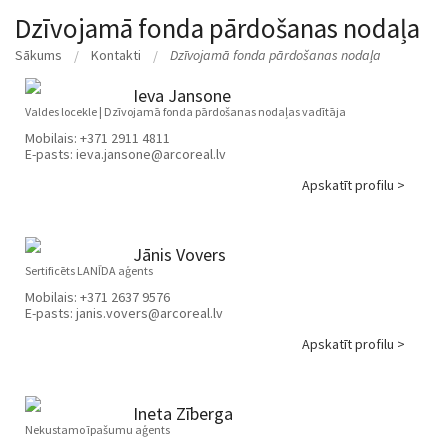
Dzīvojamā fonda pārdošanas nodaļa
Sākums
Kontakti
Dzīvojamā fonda pārdošanas nodaļa
Ieva Jansone
Valdes locekle | Dzīvojamā fonda pārdošanas nodaļas vadītāja
Mobilais:
+371 2911 4811
E-pasts:
ieva.jansone@arcoreal.lv
Apskatīt profilu >
Jānis Vovers
Sertificēts LANĪDA aģents
Mobilais:
+371 2637 9576
E-pasts:
janis.vovers@arcoreal.lv
Apskatīt profilu >
Ineta Zīberga
Nekustamo īpašumu aģents