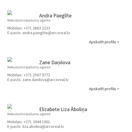
Andra Paeglīte
Nekustamo īpašumu aģente
Mobilais:
+371 2863 2233
E-pasts:
andra.paeglite@arcoreal.lv
Apskatīt profilu >
Zane Daņilova
Nekustamo īpašumu aģente
Mobilais:
+371 2567 9772
E-pasts:
zane.danilova@arcoreal.lv
Apskatīt profilu >
Elizabete Liza Āboliņa
Nekustamo īpašumu aģente
Mobilais:
+371 2944 1061
E-pasts:
liza.abolina@arcoreal.lv