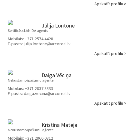
Apskatīt profilu >
Jūlija Lontone
Sertificēts LANĪDA aģents
Mobilais:
+371 2574 4428
E-pasts:
julija.lontone@arcoreal.lv
Apskatīt profilu >
Daiga Vēciņa
Nekustamo īpašumu aģente
Mobilais:
+371 2837 8333
E-pasts:
daiga.vecina@arcoreal.lv
Apskatīt profilu >
Kristīna Mateja
Nekustamo īpašumu aģente
Mobilais:
+371 2866 0312