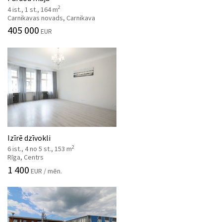
2
4 ist., 1 st., 164 m
Carnikavas novads, Carnikava
405 000
EUR
Izīrē dzīvokli
2
6 ist., 4 no 5 st., 153 m
Rīga, Centrs
1 400
EUR / mēn.