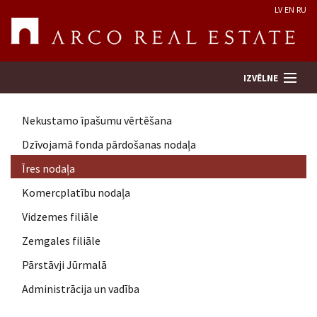
LV
EN
RU
IZVĒLNE
Nekustamo īpašumu vērtēšana
Meklēt īpašumu
Dzīvojamā fonda pārdošanas nodaļa
Īres nodaļa
Novērtēt īpašumu
Komercplatību nodaļa
Uzņēmums
Vidzemes filiāle
Zemgales filiāle
Pakalpojumi
Pārstāvji Jūrmalā
Administrācija un vadība
Kontakti