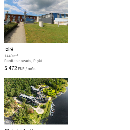
Izīrē
2
1440 m
Babītes novads, Piņķi
5 472
EUR / mēn.