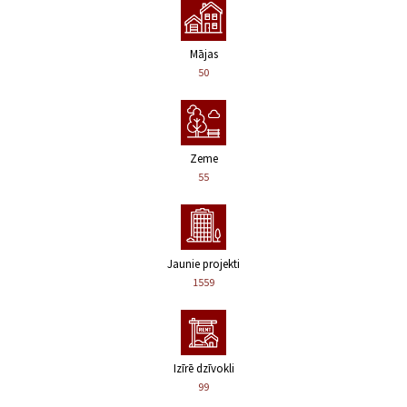
Mājas
50
Zeme
55
Jaunie projekti
1559
Izīrē dzīvokli
99