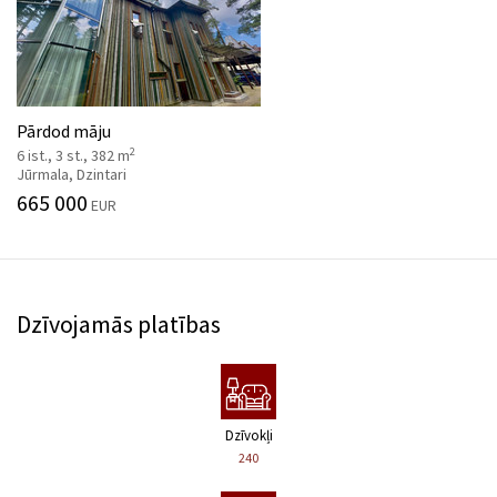
Pārdod māju
2
6 ist., 3 st., 382 m
Jūrmala, Dzintari
665 000
EUR
Dzīvojamās platības
Dzīvokļi
240