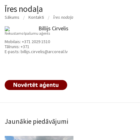
Īres nodaļa
Sākums
Kontakti
Īres nodaļa
Billijs Cirvelis
Nekustamo īpašumu aģents
Mobilais:
+371 2029 1510
Tālrunis:
+371
E-pasts:
billijs.cirvelis@arcoreal.lv
Jaunākie piedāvājumi