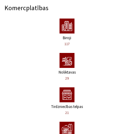
Komercplatības
Biroji
117
Noliktavas
29
Tirdzniecības telpas
21