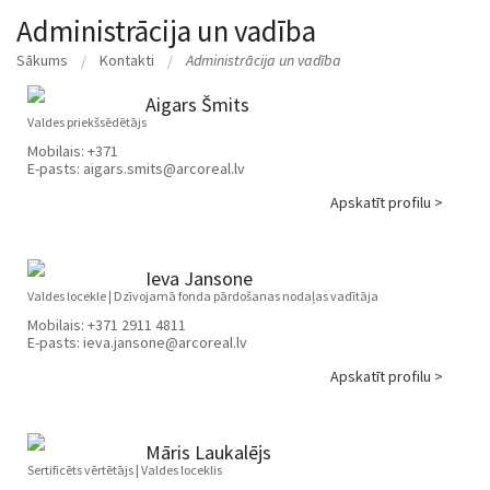
Administrācija un vadība
Sākums
Kontakti
Administrācija un vadība
Aigars Šmits
Valdes priekšsēdētājs
Mobilais:
+371
E-pasts:
aigars.smits@arcoreal.lv
Apskatīt profilu >
Ieva Jansone
Valdes locekle | Dzīvojamā fonda pārdošanas nodaļas vadītāja
Mobilais:
+371 2911 4811
E-pasts:
ieva.jansone@arcoreal.lv
Apskatīt profilu >
Māris Laukalējs
Sertificēts vērtētājs | Valdes loceklis