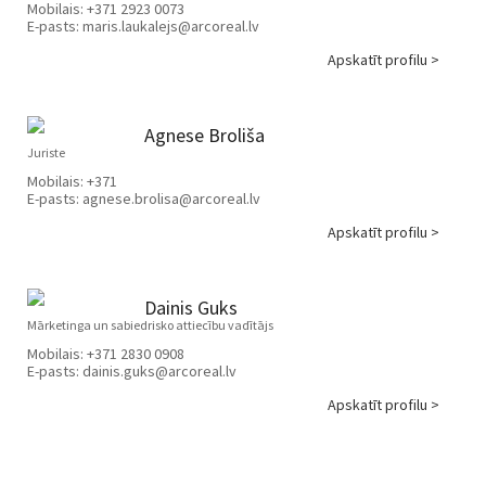
Mobilais:
+371 2923 0073
E-pasts:
maris.laukalejs@arcoreal.lv
Apskatīt profilu >
Agnese Broliša
Juriste
Mobilais:
+371
E-pasts:
agnese.brolisa@arcoreal.lv
Apskatīt profilu >
Dainis Guks
Mārketinga un sabiedrisko attiecību vadītājs
Mobilais:
+371 2830 0908
E-pasts:
dainis.guks@arcoreal.lv
Apskatīt profilu >