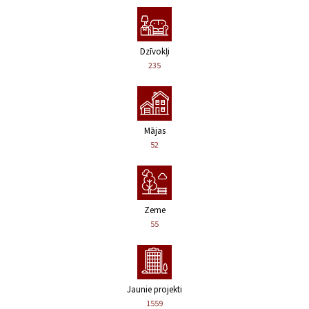
Dzīvokļi
235
Mājas
52
Zeme
55
Jaunie projekti
1559