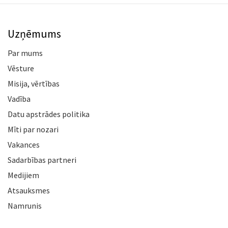
Uzņēmums
Par mums
Vēsture
Misija, vērtības
Vadība
Datu apstrādes politika
Mīti par nozari
Vakances
Sadarbības partneri
Medijiem
Atsauksmes
Namrunis