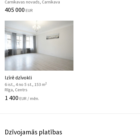
Carnikavas novads, Carnikava
405 000
EUR
Izīrē dzīvokli
2
6 ist., 4 no 5 st., 153 m
Rīga, Centrs
1 400
EUR / mēn.
Dzīvojamās platības