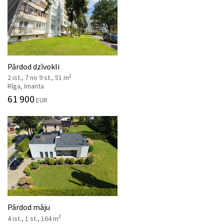
Pārdod dzīvokli
2
2 ist., 7 no 9 st., 51 m
Rīga, Imanta
61 900
EUR
Pārdod māju
2
4 ist., 1 st., 164 m