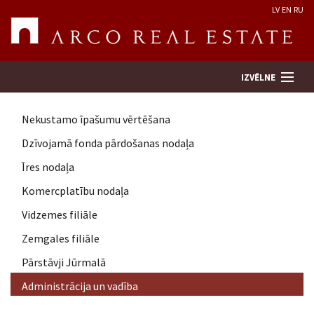
LV
EN
RU
IZVĒLNE
Nekustamo īpašumu vērtēšana
Meklēt īpašumu
Dzīvojamā fonda pārdošanas nodaļa
Īres nodaļa
Novērtēt īpašumu
Komercplatību nodaļa
Uzņēmums
Vidzemes filiāle
Zemgales filiāle
Pakalpojumi
Pārstāvji Jūrmalā
Administrācija un vadība
Kontakti