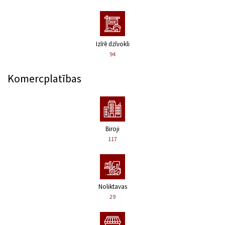
Izīrē dzīvokli
94
Komercplatības
Biroji
117
Noliktavas
29