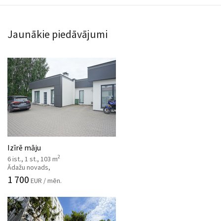
Jaunākie piedāvājumi
Izīrē māju
2
6 ist., 1 st., 103 m
Ādažu novads,
1 700
EUR / mēn.