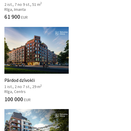
2
2 ist., 7 no 9 st., 51 m
Rīga, Imanta
61 900
EUR
Pārdod dzīvokli
2
1 ist., 2 no 7 st., 29 m
Rīga, Centrs
100 000
EUR