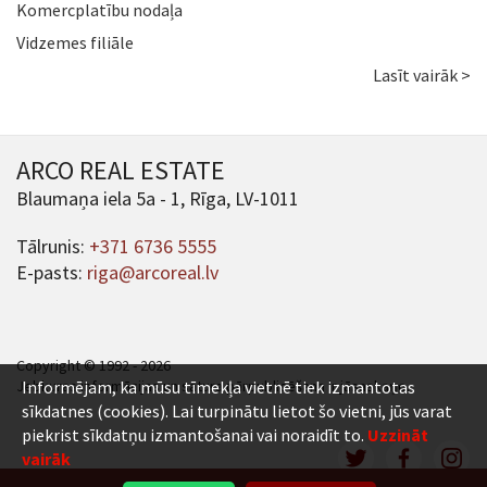
Komercplatību nodaļa
Vidzemes filiāle
Lasīt vairāk >
ARCO REAL ESTATE
Blaumaņa iela 5a - 1, Rīga, LV-1011
Tālrunis:
+371 6736 5555
E-pasts:
riga@arcoreal.lv
Copyright © 1992 - 2026
Jebkuras informācijas un satura pārpublicēšana ir jāsaskaņo.
Informējam, ka mūsu tīmekļa vietnē tiek izmantotas
sīkdatnes (cookies). Lai turpinātu lietot šo vietni, jūs varat
piekrist sīkdatņu izmantošanai vai noraidīt to.
Uzzināt
vairāk