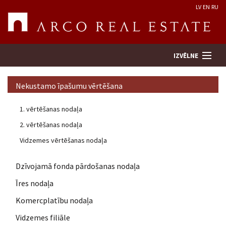
LV
EN
RU
IZVĒLNE
Nekustamo īpašumu vērtēšana
Meklēt īpašumu
1. vērtēšanas nodaļa
2. vērtēšanas nodaļa
Novērtēt īpašumu
Vidzemes vērtēšanas nodaļa
Uzņēmums
Dzīvojamā fonda pārdošanas nodaļa
Pakalpojumi
Īres nodaļa
Komercplatību nodaļa
Kontakti
Vidzemes filiāle