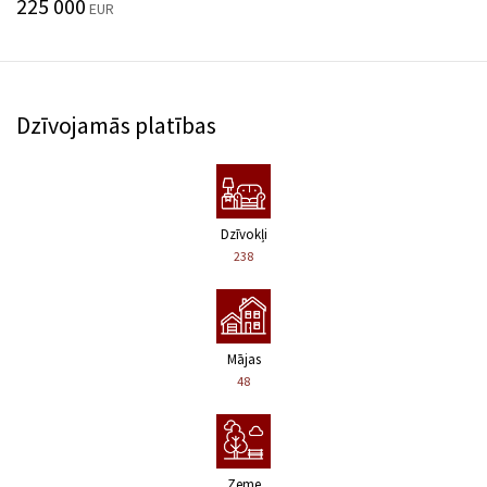
225 000
EUR
Dzīvojamās platības
Dzīvokļi
238
Mājas
48
Zeme