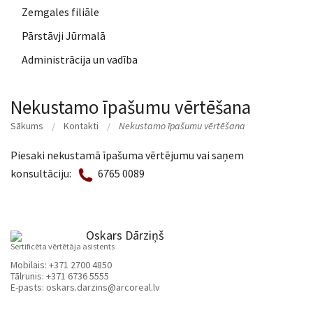
Zemgales filiāle
Pārstāvji Jūrmalā
Administrācija un vadība
Nekustamo īpašumu vērtēšana
Sākums
Kontakti
Nekustamo īpašumu vērtēšana
Piesaki nekustamā īpašuma vērtējumu vai saņem
konsultāciju:
6765 0089
Oskars Dārziņš
Sertificēta vērtētāja asistents
Mobilais:
+371 2700 4850
Tālrunis:
+371 6736 5555
E-pasts:
oskars.darzins@arcoreal.lv