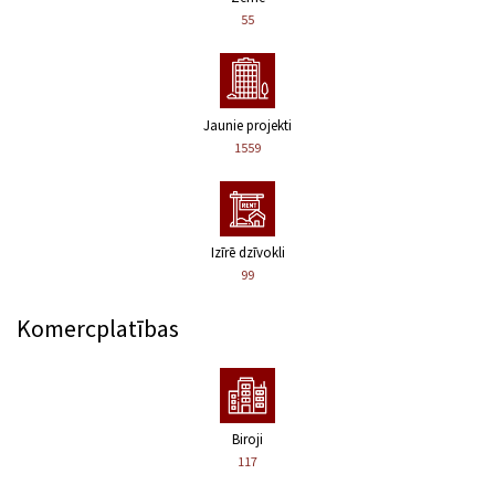
55
Jaunie projekti
1559
Izīrē dzīvokli
99
Komercplatības
Biroji
117